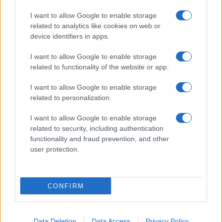
Frasi sul cinema
I want to allow Google to enable storage
SERVIZI
related to analytics like cookies on web or
Mappa del sito
device identifiers in apps.
Privacy Policy
Cookie Policy
I want to allow Google to enable storage
Frasi suddivise per tema
related to functionality of the website or app.
Foto con frasi belle
I want to allow Google to enable storage
Indice degli autori
related to personalization.
I want to allow Google to enable storage
Aforismi
.meglio.it è l'archivio web dedicato a frasi,
related to security, including authentication
aforismi e citazioni più grande del web (137.905 frasi in
functionality and fraud prevention, and other
database) • ©2005-2025 • La riproduzione dei testi è
user protection.
consentita citando la fonte secondo la Licenza
Creative Commons
• Nota: in qualità di Affiliato Amazon,
il sito ricava una commissione sugli acquisti idonei. •
CONFIRM
Contatti
Data Deletion
Data Access
Privacy Policy