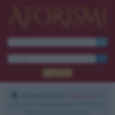
Accedi
DOWNLOAD PDF
:
Registrati
e
scarica le frasi degli autori in formato
PDF. Il servizio è gratuito.