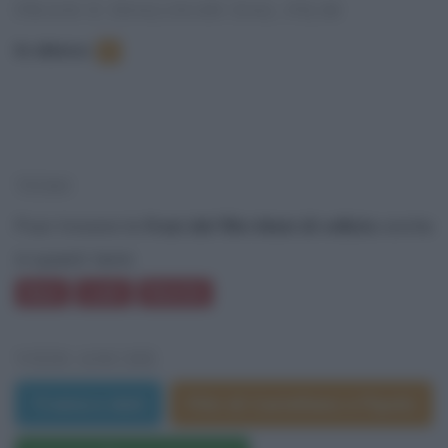
FRASI E DIALOGHI DAL FILM
In elenco
:
5
TEMI
Puoi trovare le
frasi del film Mani di velluto
anche
in questi temi:
Mani
Ladri
Banche
VEDI ANCHE
Trama e dati
Film di Castellano e Pipolo