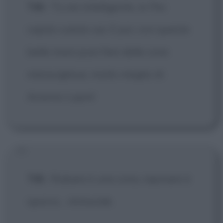
Tilli
:
Tu sei intelligente, io l'ho
capito subito sai. E poi, con queste
belle mani puoi fare delle cose
meravigliose, molto meglio di
Arsenio Lupin!
Tilli
:
Rubare è una cosa, rapinare è
sporco... immorale.