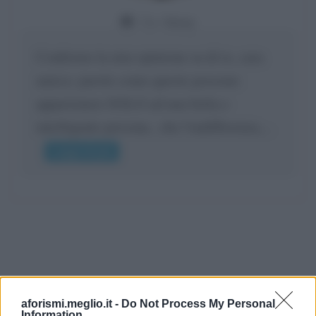
Da:
Giusy
Confermo la mia opinione su di te, cara
amica: parole come queste possono
appartenere SOLO ad una bella e
intelligente persona.. che l'indifferenza,...
Leggi di più
aforismi.meglio.it -
Do Not Process My Personal
Information