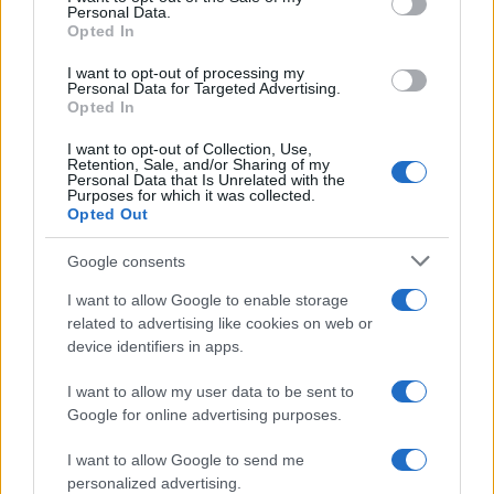
Personal Data.
not limited to your visit or usage behaviour. You may click to
Opted In
grant or deny consent to Google and its third-party tags to
use your data for below specified purposes in below Google
I want to opt-out of processing my
consent section.
Personal Data for Targeted Advertising.
FRASI
Opted In
Frase del giorno
I want to opt-out of Collection, Use,
Frasi celebri
Retention, Sale, and/or Sharing of my
Personal Data that Is Unrelated with the
Frasi da condividere
Purposes for which it was collected.
Poesie
Opted Out
Proverbi
Incipit letterari
Google consents
Storie con morale
I want to allow Google to enable storage
FILM
related to advertising like cookies on web or
device identifiers in apps.
Frasi dei film
Frase film della settimana
I want to allow my user data to be sent to
Frasi film più lette
Google for online advertising purposes.
Incipit dei film
Elenco registi
I want to allow Google to send me
Film più cercati
personalized advertising.