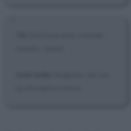
Tilli
: Zitto! Incosciente, criminale,
maniaco... pazzo!
Guido Quiller
: Esagerata... per una
piccola rapina in banca.