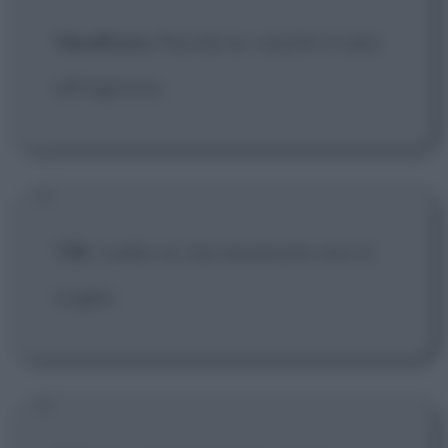
Venditore
: Perché io i vestiti li rubo
all'ingrosso.
Tilli
:
Ladro sì, ma assassino non ti
voglio.