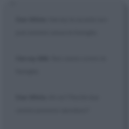
Dan White
: Harvey la società non
può esistere senza la famiglia.
Harvey Milk
: Non siamo contro la
famiglia.
Dan White
: Ah no? Perché due
uomini possono riprodursi?