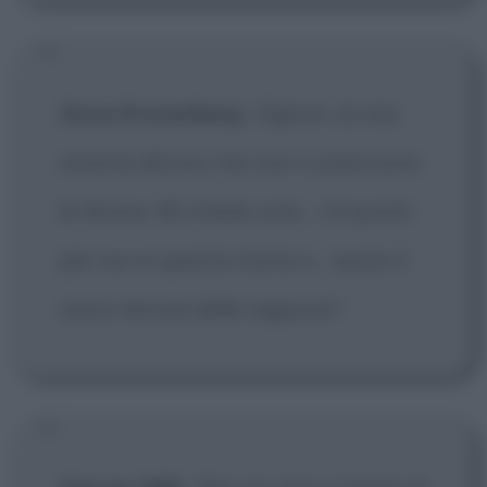
Anne Kronenberg
:
Signori, le mie
amiche dicono che non vi piacciono
le donne. Mi chiedo solo... c'è posto
per noi in questa storia o... avete il
sacro terrore delle ragazze?