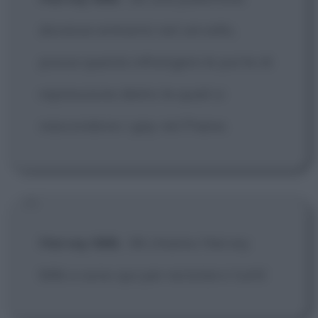
dovesse entrarmi nel cervello,
possa questa infrangere le porte di
repressione dietro le quali si
nascondono i gay nel Paese.
Harvey Milk
:
Mi chiamo Harvey
Milk e sono qui per reclutarvi tutti!