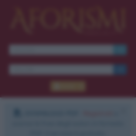
Ti piacciono le frasi dei
film?
Ricevine una ogni
settimana.
I S C R I V I T I
E-mail
OK
Accedi
Pub
blico anche
frasi
e
pen
sieri su
Insta
gram.
Segui
mi
DOWNLOAD PDF
:
Registrati
e
scarica le frasi degli autori in formato
PDF. Il servizio è gratuito.