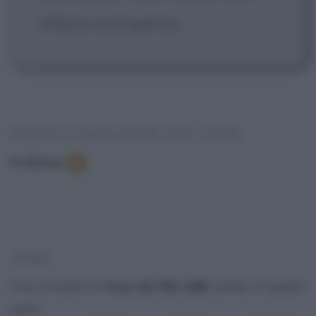
vittoria, sa di sperma.
FRASI E DIALOGHI DAL FILM
In elenco
:
9
TEMI
Puoi trovare le
frasi del film Milk
anche in questi
temi: