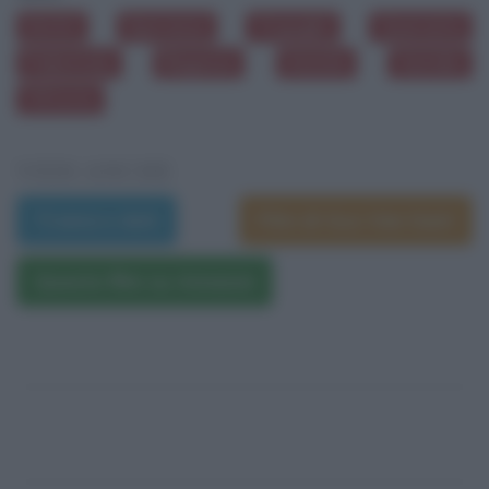
Diritti
Speranza
Orgoglio
Quaranta
Pallottole
Ragazze
Amiche
Suicidio
Vittoria
VEDI ANCHE
Trama e dati
Film di Gus Van Sant
Questo film su Amazon