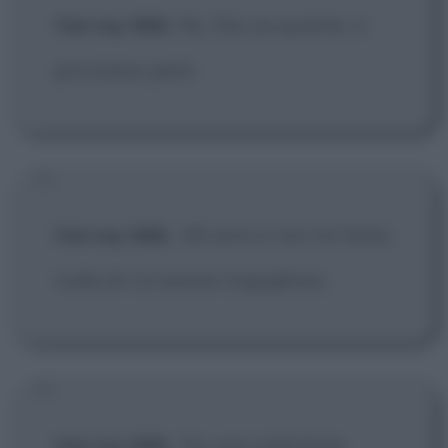
Harvey Milk
: No, Dio sa quanto ci
proviamo però.
Harvey Milk
:
40 anni e non ho fatto
nulla di cui essere orgoglioso.
Harvey Milk
:
Se una pallottola