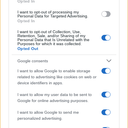
Opted In
grant or deny consent to Google and its third-party tags to
use your data for below specified purposes in below Google
I want to opt-out of processing my
consent section.
Personal Data for Targeted Advertising.
FRASI
Opted In
Frase del giorno
I want to opt-out of Collection, Use,
Frasi celebri
Retention, Sale, and/or Sharing of my
Personal Data that Is Unrelated with the
Frasi da condividere
Purposes for which it was collected.
Poesie
Opted Out
Proverbi
Incipit letterari
Google consents
Storie con morale
I want to allow Google to enable storage
FILM
related to advertising like cookies on web or
device identifiers in apps.
Frasi dei film
Frase film della settimana
I want to allow my user data to be sent to
Frasi film più lette
Google for online advertising purposes.
Incipit dei film
Elenco registi
I want to allow Google to send me
Film più cercati
personalized advertising.
Frasi sul cinema