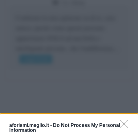
Da:
Giusy
Confermo la mia opinione su di te, cara
amica: parole come queste possono
appartenere SOLO ad una bella e
intelligente persona.. che l'indifferenza,...
Leggi di più
aforismi.meglio.it -
Do Not Process My Personal
Information