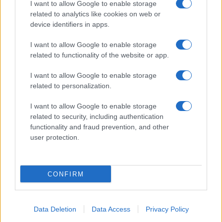
I want to allow Google to enable storage
SERVIZI
related to analytics like cookies on web or
Mappa del sito
device identifiers in apps.
Privacy Policy
Cookie Policy
I want to allow Google to enable storage
Frasi suddivise per tema
related to functionality of the website or app.
Foto con frasi belle
I want to allow Google to enable storage
Indice degli autori
related to personalization.
I want to allow Google to enable storage
Aforismi
.meglio.it è l'archivio web dedicato a frasi,
related to security, including authentication
aforismi e citazioni più grande del web (137.905 frasi in
functionality and fraud prevention, and other
database) • ©2005-2025 • La riproduzione dei testi è
user protection.
consentita citando la fonte secondo la Licenza
Creative Commons
• Nota: in qualità di Affiliato Amazon,
il sito ricava una commissione sugli acquisti idonei. •
CONFIRM
Contatti
Data Deletion
Data Access
Privacy Policy