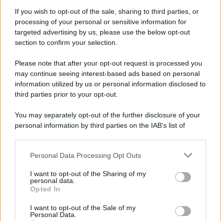
If you wish to opt-out of the sale, sharing to third parties, or
processing of your personal or sensitive information for
Ricevi LE FRASI PIÙ BELLE via e-mail
targeted advertising by us, please use the below opt-out
section to confirm your selection.
E-mail
OK
Please note that after your opt-out request is processed you
may continue seeing interest-based ads based on personal
information utilized by us or personal information disclosed to
third parties prior to your opt-out.
You may separately opt-out of the further disclosure of your
personal information by third parties on the IAB’s list of
downstream participants.
Personal Data Processing Opt Outs
This information may also be disclosed by us to third parties
on the IAB’s List of Downstream Participants that may further
I want to opt-out of the Sharing of my
disclose it to other third parties.
personal data.
Opted In
Please note that this website/app uses one or more Google
services and may gather and store information including but
I want to opt-out of the Sale of my
Personal Data.
not limited to your visit or usage behaviour. You may click to