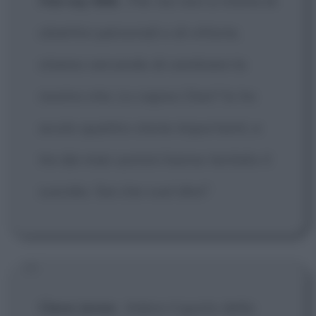
Harvey Milk
:
Per noi non si tratta di
obiettivi personali o di vittorie,
stiamo cercando di cambiare la
nostra vita. Lo capisci Dan? Io ho
avuto quattro storie importanti, e
tre dei miei uomini hanno tentato il
suicidio. Sai che vuol dire?
Cleve Jones
:
Adoro il gusto della