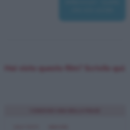
Millennium - Quello
che non uccide
Hai visto questo film? Scrivilo qui:
CONDIVIDI UNA BELLA FRASE
SOLO TESTO
IMMAGINE