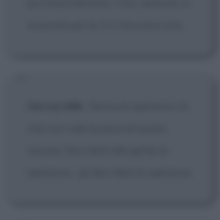
poi intaccheranno i tuoi, nessuno si
muoverà per te. E ti ritroverai solo.
Harvey Milk
:
Senza la speranza, la
vita non vale la pena di essere
vissuta. Devi dare alla gente la
speranza... gli devi dare la speranza.