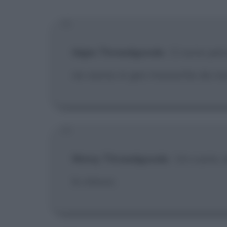
Idgie Threadgoode
:
Ci sono per
ne vanno in giro travestite da no
Ninny Threadgoode
:
Un cuore, 
lo stesso.