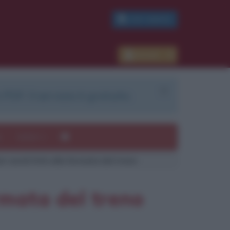
PDF GRATIS
Accedi
 PDF. Il servizio è gratuito.
e
Autori
ri verdi fritti alla fermata del treno
ermata del treno