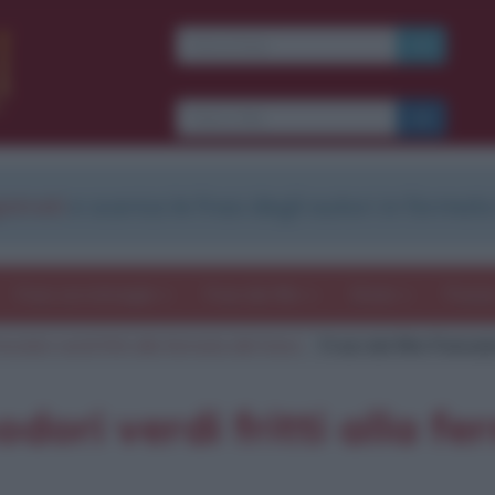
strati
e scarica le frasi degli autori in formato
Frasi con immagini
Frasi dei film
Storie
Poesi
odori verdi fritti alla fermata del treno
Frasi del film Pomodo
odori verdi fritti alla f