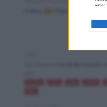
FRASI E DIALOGHI DAL FILM
authenti
In elenco
:
•
Pagina:
di
19
1
2
1
TEMI
Puoi trovare le
frasi del film Pomodori ve
temi:
Persone
Cuore
Laghi
Anatre
A
Casa