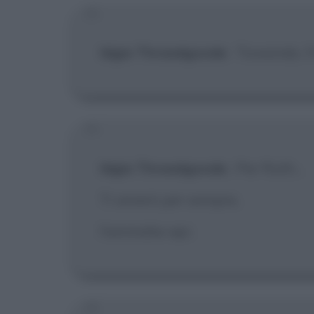
Idgie Threadgoode
:
Towanda, l'
Idgie Threadgoode
:
Per Ruth...
Ti amerò per sempre,
l'ammalia-api.