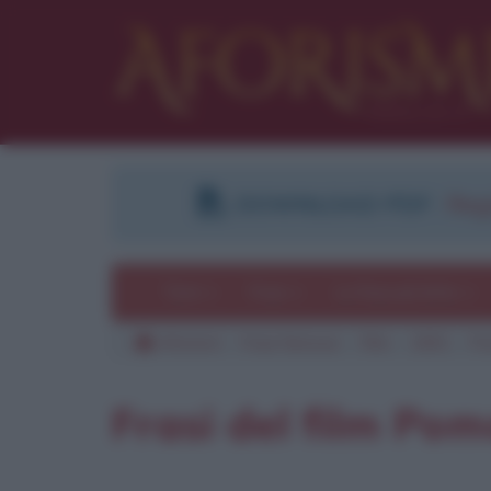
DOWNLOAD PDF
:
Regi
Temi
Frasi
Le frasi più lette
Aforismi
Frasi famose
Film
1991
Pom
Frasi del film Pom