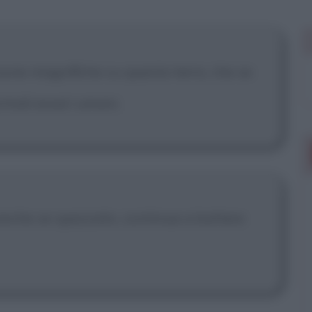
sone magnifiche su questa terra, che se
rmali esseri umani.
anche se spezzato, continua a battere