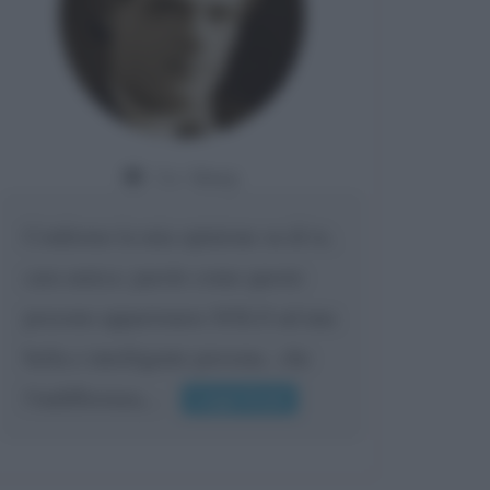
Da:
Giusy
Confermo la mia opinione su di te,
cara amica: parole come queste
possono appartenere SOLO ad una
bella e intelligente persona.. che
l'indifferenza,...
Leggi di più