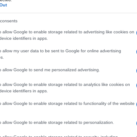
Out
consents
la cosa più importante per me, quella
o allow Google to enable storage related to advertising like cookies on
micizia di amici sinceri.
evice identifiers in apps.
o allow my user data to be sent to Google for online advertising
s.
to allow Google to send me personalized advertising.
o allow Google to enable storage related to analytics like cookies on
le per i bambini.
evice identifiers in apps.
o allow Google to enable storage related to functionality of the website
o allow Google to enable storage related to personalization.
o allow Google to enable storage related to security, including