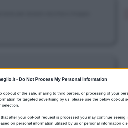
ovane per essere vecchia e troppo
olta questo grande lago e noi ci
eglio.it -
Do Not Process My Personal Information
agno, a remare. Un giorno di novembre
to opt-out of the sale, sharing to third parties, or processing of your per
lago e la temperatura si abbassò di
formation for targeted advertising by us, please use the below opt-out s
 selection.
ora le anatre spiccarono il volo.
 that after your opt-out request is processed you may continue seeing i
ased on personal information utilized by us or personal information dis