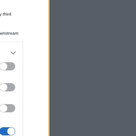
 third
Downstream
er and store
to grant or
ed purposes