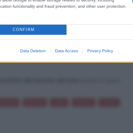
cation functionality and fraud prevention, and other user protection.
CONFIRM
2
Data Deletion
Data Access
Privacy Policy
rdi fritti alla fermata del treno
anche in questi
micizia
Bambini
Salto
Destino
Politici