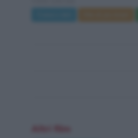
VEDI ANCHE
Trama e dati
Film di Jon Avnet
Altri film