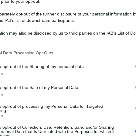
 prior to your opt-out.
rately opt-out of the further disclosure of your personal information by
he IAB’s list of downstream participants.
tion may also be disclosed by us to third parties on the IAB’s List of 
 that may further disclose it to other third parties.
 that this website/app uses one or more Google services and may gath
l Data Processing Opt Outs
including but not limited to your visit or usage behaviour. You may click 
 to Google and its third-party tags to use your data for below specifi
o opt-out of the Sharing of my personal data.
ogle consent section.
In
se solo... il rumore del silenzio, come
o opt-out of the Sale of my Personal Data.
In
ando volano in alto sopra la terra
to opt-out of processing my Personal Data for Targeted
la libertà.
ing.
In
o opt-out of Collection, Use, Retention, Sale, and/or Sharing
ersonal Data that Is Unrelated with the Purposes for which it
lected.