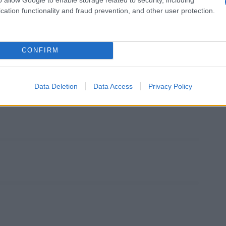
cation functionality and fraud prevention, and other user protection.
Questo film su Amazon
CONFIRM
Data Deletion
Data Access
Privacy Policy