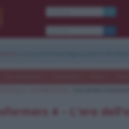
Ti piacciono le frasi dei
film?
Ricevine una ogni
settimana.
strati
e scarica le frasi degli autori in formato
I S C R I V I T I
E-mail
OK
Frasi con immagini
Frasi dei film
Storie
Poesi
ansformers 4 - L'era dell'estinzione
Frasi del film Transformer
b
blico anche
frasi
e
pen
sieri su
Insta
gram.
Seg
nsformers 4 - L'era dell'