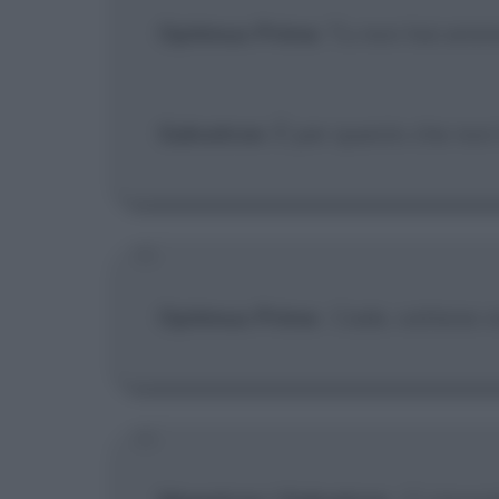
Optimus Prime
: Tu non hai anim
Galvatron
: È per questo che non
Optimus Prime
:
Cade, vattene vi