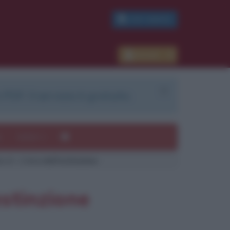
PDF GRATIS
Accedi
 PDF. Il servizio è gratuito.
e
Autori
s 4 - L'era dell'estinzione
ui
mi
estinzione