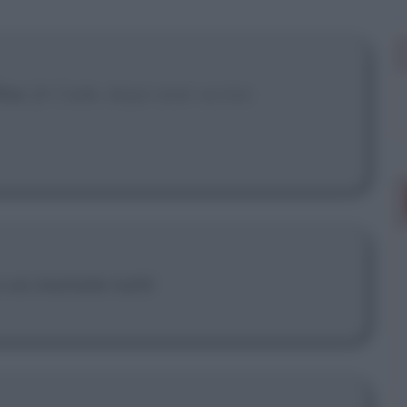
 mostrare più
ine.
[A Cade, dopo aver ucciso
e voi morirete tutti!