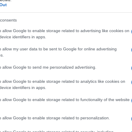
Out
e hai finito vivere!
[Ultime parole
consents
o allow Google to enable storage related to advertising like cookies on
evice identifiers in apps.
o allow my user data to be sent to Google for online advertising
s.
to allow Google to send me personalized advertising.
o allow Google to enable storage related to analytics like cookies on
evice identifiers in apps.
o allow Google to enable storage related to functionality of the website
2
o allow Google to enable storage related to personalization.
o allow Google to enable storage related to security, including