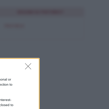
SEGUIMI SU PINTEREST
FRASI BELLE
sonal or
ection to
nterest-
closed to