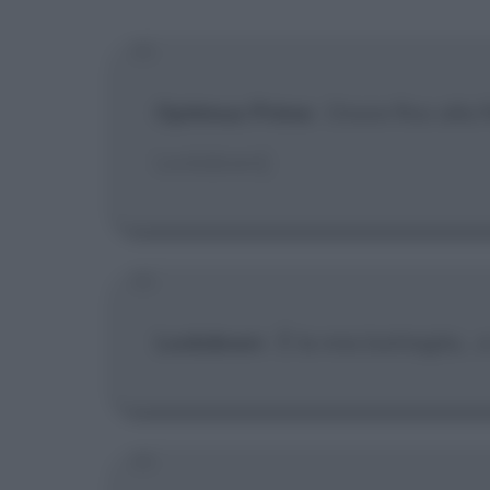
[X] Non
Optimus Prime
:
Onore fino alla f
Lockdown]
Lockdown
:
È la mia battaglia... 