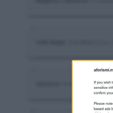
Megatron / Galvatron
:
Ci rincon
Cade Yeager
:
E lo rifarei.
[Dopo l
aforismi.m
If you wish 
Galvatron
:
Io sono Galvatron!!
sensitive in
confirm your
Please note
based ads b