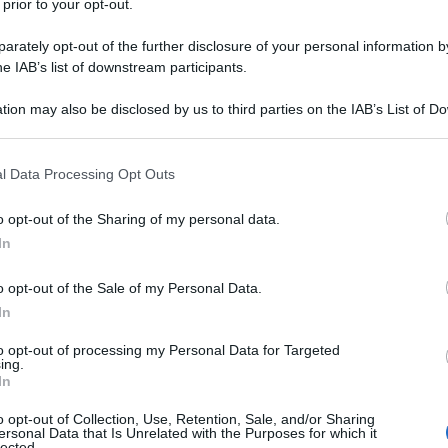
 prior to your opt-out.
uomo ci vuole pazienza. La pazienza di
rately opt-out of the further disclosure of your personal information by
he IAB’s list of downstream participants.
ci tutti, in silenzio... per Dio e per la
tion may also be disclosed by us to third parties on the IAB’s List of 
 that may further disclose it to other third parties.
essuno! Non ci sono buoni alieni o
 that this website/app uses one or more Google services and may gath
l Data Processing Opt Outs
 e loro. E tu hai scelto loro!
including but not limited to your visit or usage behaviour. You may click 
 to Google and its third-party tags to use your data for below specifi
o opt-out of the Sharing of my personal data.
ogle consent section.
In
o opt-out of the Sale of my Personal Data.
In
e di tutto.
to opt-out of processing my Personal Data for Targeted
ing.
In
o opt-out of Collection, Use, Retention, Sale, and/or Sharing
ersonal Data that Is Unrelated with the Purposes for which it
lected.