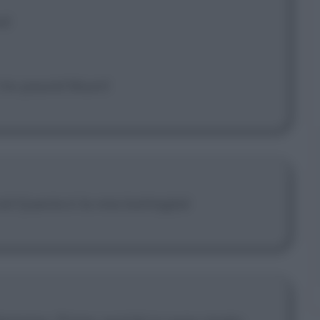
a!
 ho paura! Muori!
a! Questa è la mia battaglia!