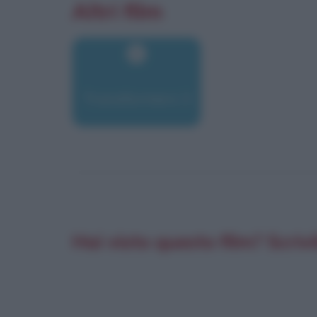
Altri film
Transformers 3
Hai visto questo film? Scrivi