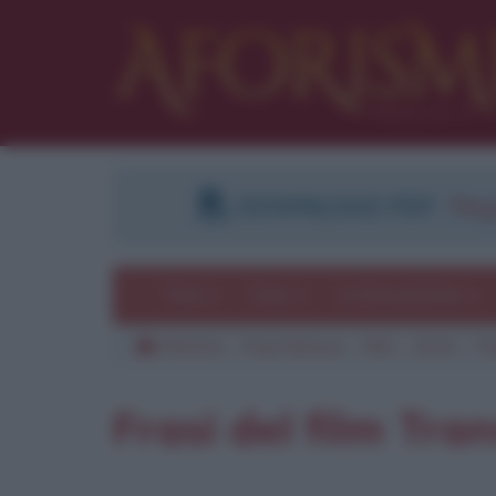
DOWNLOAD PDF
:
Regi
Temi
Frasi
Le frasi più lette
Aforismi
Frasi famose
Film
2014
Tr
Pu
Frasi del film Tra