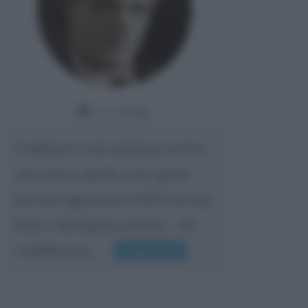
Da:
Giusy
Confermo la mia opinione su di te,
cara amica: parole come queste
possono appartenere SOLO ad una
bella e intelligente persona.. che
l'indifferenza,...
Leggi di più