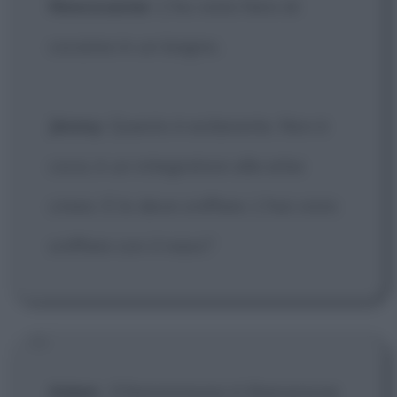
Newscaster
: L'ho visto farsi di
cocaina in un bagno.
Jimmy
: Questo è esilarante. Non è
coca, è un integratore alle erbe
cinesi. E lo deve sniffare. L'hai visto
sniffare con il naso?
Adam
:
Il femminismo è liberazione