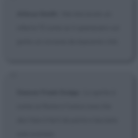
Atticus Smith
:
Hai mai avuto un
infarto? È come se ti sparassero sul
petto un ciccione da duecento chili.
Deacon Frank Dodge
:
Lo spirito è
come un fiume e l'unica cosa che
devi fare è farti da parte e lasciarlo
solo scorrere.