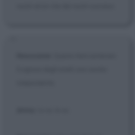
nostri errori che dai nostri successi.
Newscaster
: Questo farà sembrare
Il signore degli anelli una cacata
indipendente.
Jimmy
: Lo so, lo so.