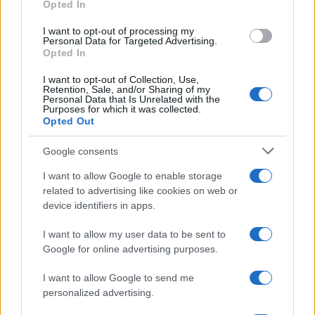
Opted In
grant or deny consent to Google and its third-party tags to
use your data for below specified purposes in below Google
I want to opt-out of processing my
consent section.
Personal Data for Targeted Advertising.
FRASI
Opted In
Frase del giorno
I want to opt-out of Collection, Use,
Frasi celebri
Retention, Sale, and/or Sharing of my
Personal Data that Is Unrelated with the
Frasi da condividere
Purposes for which it was collected.
Poesie
Opted Out
Proverbi
Incipit letterari
Google consents
Storie con morale
I want to allow Google to enable storage
FILM
related to advertising like cookies on web or
device identifiers in apps.
Frasi dei film
Frase film della settimana
I want to allow my user data to be sent to
Frasi film più lette
Google for online advertising purposes.
Incipit dei film
Elenco registi
I want to allow Google to send me
Film più cercati
personalized advertising.
Frasi sul cinema