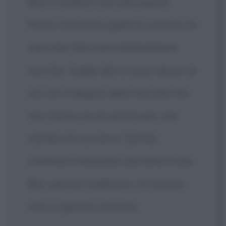
dire in realtà è che odio questi
Premi. Insomma quelli ai successi di
una vita. Non sono abbastanza
vecchio. Voglio dire ci sono alcuni di
voi con il doppio della mia età che
non hanno avuto premi per una
carriera di successo. Quindi,
continuo a lavorare, più amici e più
film, perché credetemi, c'è ancora
vita in questa carcassa.