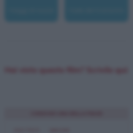
Viaggi di nozze
Viale del tramonto
Hai visto questo film? Scrivilo qui:
CONDIVIDI UNA BELLA FRASE
SOLO TESTO
IMMAGINE