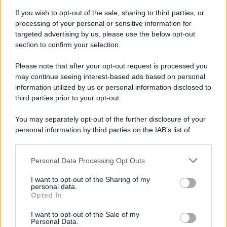
If you wish to opt-out of the sale, sharing to third parties, or
processing of your personal or sensitive information for
Ricevi LE FRASI PIÙ BELLE via e-mail
targeted advertising by us, please use the below opt-out
section to confirm your selection.
E-mail
OK
Please note that after your opt-out request is processed you
may continue seeing interest-based ads based on personal
information utilized by us or personal information disclosed to
third parties prior to your opt-out.
You may separately opt-out of the further disclosure of your
personal information by third parties on the IAB’s list of
downstream participants.
Personal Data Processing Opt Outs
This information may also be disclosed by us to third parties
on the IAB’s List of Downstream Participants that may further
I want to opt-out of the Sharing of my
disclose it to other third parties.
personal data.
Opted In
Please note that this website/app uses one or more Google
services and may gather and store information including but
I want to opt-out of the Sale of my
Personal Data.
not limited to your visit or usage behaviour. You may click to