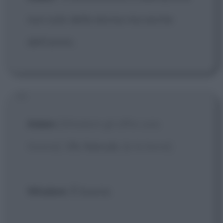
non solo della donna ma anche
dell'uomo.
Adam
[Wisdom gli offre una
tisana]
: Oh, fanculo.
[e la beve]
Wisdom
: È buono.