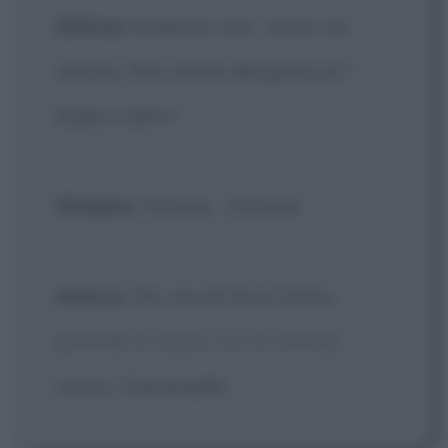
Atticus
: Io penso che... resto sul
whisky. Non avete del ghiaccio?
Soda o altro?
Wisdom
: Atticus... Atticus!
Atticus
: Oh, ma sì! Viva Carlos,
[prende la tazza con la tisana]
cazzo, Castaneda!