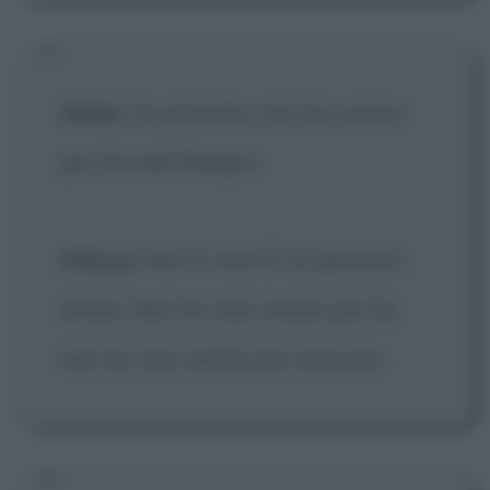
Adam
: Scommetto che hai votato
per Ronald Reagan.
Atticus
: Non è vero! È un pessimo
attore. Non ho mai votato per lui,
non ho mai votato per nessuno.