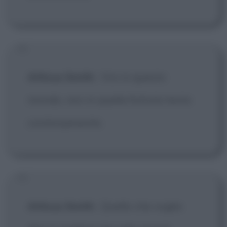
Atticus Smith
:
Vivi in questo
mondo, non in quella fottuta testa
continuamente.
Atticus Smith
:
Quello che voglio