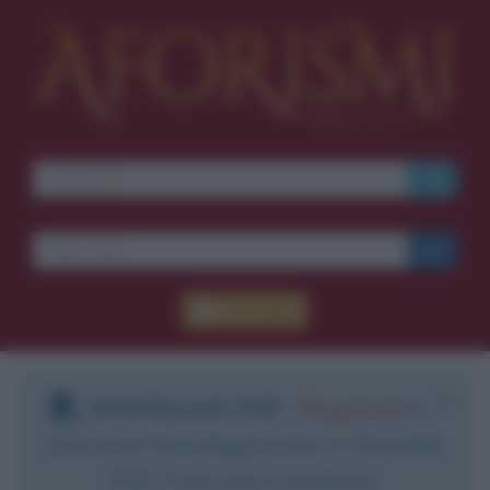
Ti piacciono le frasi dei
film?
Ricevine una ogni
settimana.
I S C R I V I T I
E-mail
OK
Accedi
Pub
blico anche
frasi
e
pen
sieri su
Insta
gram.
Segui
mi
DOWNLOAD PDF
:
Registrati
e
scarica le frasi degli autori in formato
PDF. Il servizio è gratuito.