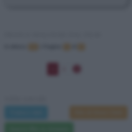
FRASI E DIALOGHI DAL FILM
In elenco
:
•
Pagina:
di
11
1
2
1
2
VEDI ANCHE
Trama e dati
Film di Steve Clark
Questo film su Amazon