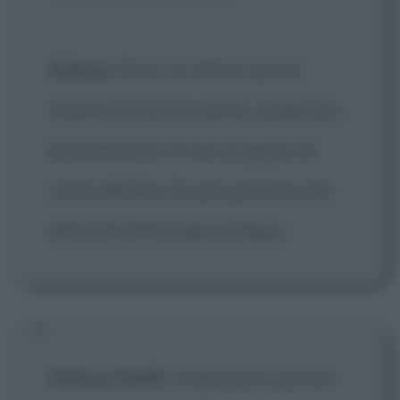
Atticus
: Sono un attore, porca
miseria. Io non so niente. Qualcuno
letteralmente mi da un pezzo di
carta alla fine di ogni giornata per
dirmi che farò il giorno dopo.
Atticus Smith
:
Impariamo più dai