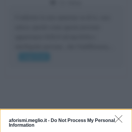
Da:
Giusy
Confermo la mia opinione su di te, cara
amica: parole come queste possono
appartenere SOLO ad una bella e
intelligente persona.. che l'indifferenza,...
Leggi di più
aforismi.meglio.it -
Do Not Process My Personal
Information