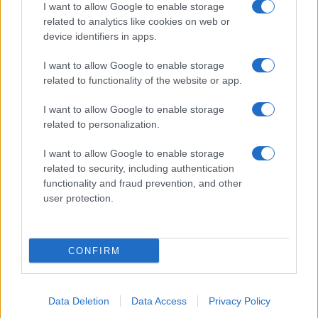
I want to allow Google to enable storage
SERVIZI
related to analytics like cookies on web or
Mappa del sito
device identifiers in apps.
Privacy Policy
Cookie Policy
I want to allow Google to enable storage
Frasi suddivise per tema
related to functionality of the website or app.
Foto con frasi belle
I want to allow Google to enable storage
Indice degli autori
related to personalization.
I want to allow Google to enable storage
Aforismi
.meglio.it è l'archivio web dedicato a frasi,
related to security, including authentication
aforismi e citazioni più grande del web (137.901 frasi in
functionality and fraud prevention, and other
database) • ©2005-2025 • La riproduzione dei testi è
user protection.
consentita citando la fonte secondo la Licenza
Creative Commons
• Nota: in qualità di Affiliato Amazon,
il sito ricava una commissione sugli acquisti idonei. •
CONFIRM
Contatti
Data Deletion
Data Access
Privacy Policy