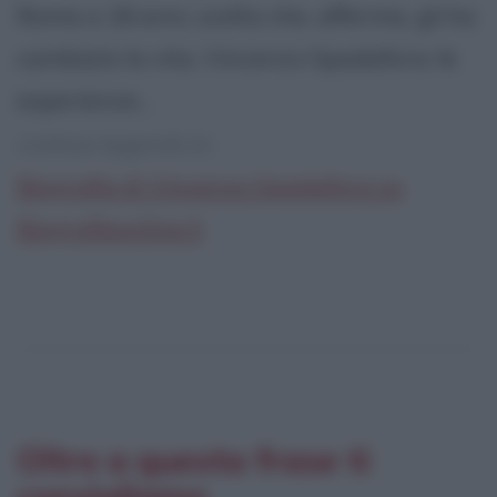
Roma a 18 anni, scelta che, afferma, gli ha
cambiato la vita. Vincenzo Spadafora: le
esperienze...
continua leggendo la:
Biografia di Vincenzo Spadafora su
Biografieonline.it
Oltre a questa frase ti
consigliamo