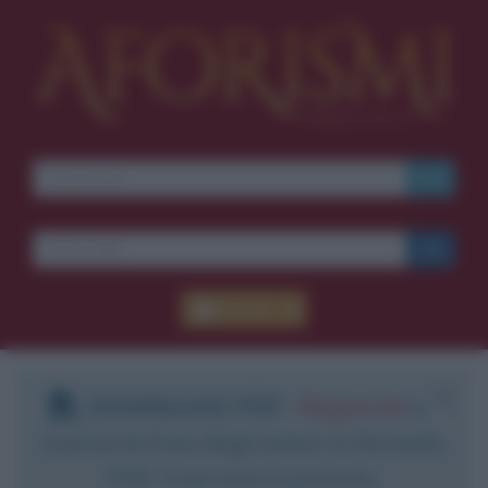
Accedi
DOWNLOAD PDF
:
Registrati
e
scarica le frasi degli autori in formato
PDF. Il servizio è gratuito.