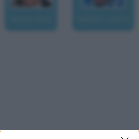
Spacey, Kevin
Spalletti, Luciano