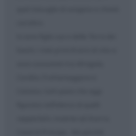
quel miscuglio di ossigeno e chissà
cos'altro.
Io sono figlio suo e della Terra dei
fuochi. I miei primi 8 anni di vita si
sono consumati tra Afragola,
Cardito, Frattamaggiore e
Caivano, tutti paesi che oggi
figurano nell'elenco di quelli
«appestati», insieme ad Acerra,
Casal di Principe... Ma perché