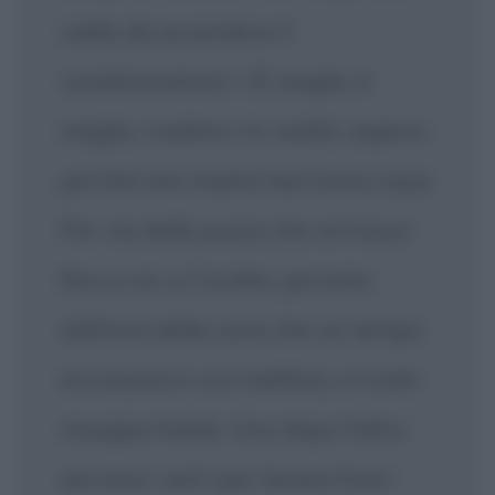
caldo da accendere il
condizionatore.» «È meglio, è
meglio, credimi.» In realtà, sapevo
perché mia madre barricava casa.
Per via della puzza che arrivava
fino a noi, a Cardito, portata
dall'aria della zona che un tempo
era buona e ora mefitica, a tratti
insopportabile. Uno dopo l'altro
serrava i vetri per tenere fuori