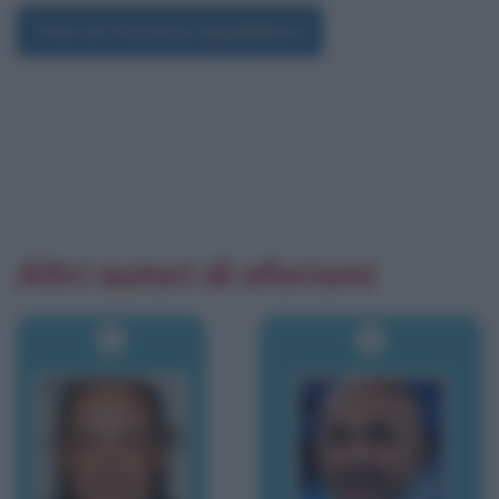
Foto di Vincenzo Spadafora
Altri autori di aforismi