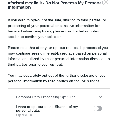
aforismi.meglio.it -
Do Not Process My Personal
Information
If you wish to opt-out of the sale, sharing to third parties, or
processing of your personal or sensitive information for
Ricevi LE FRASI PIÙ BELLE via e-mail
targeted advertising by us, please use the below opt-out
section to confirm your selection.
E-mail
OK
Please note that after your opt-out request is processed you
may continue seeing interest-based ads based on personal
information utilized by us or personal information disclosed to
third parties prior to your opt-out.
You may separately opt-out of the further disclosure of your
personal information by third parties on the IAB’s list of
downstream participants.
Personal Data Processing Opt Outs
This information may also be disclosed by us to third parties
on the IAB’s List of Downstream Participants that may further
I want to opt-out of the Sharing of my
disclose it to other third parties.
personal data.
Opted In
Please note that this website/app uses one or more Google