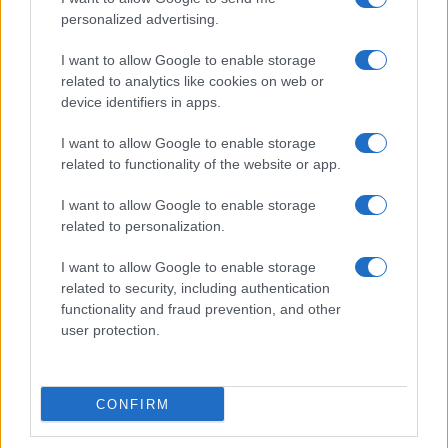
Film più cercati
personalized advertising.
Frasi sul cinema
I want to allow Google to enable storage
SERVIZI
related to analytics like cookies on web or
Mappa del sito
device identifiers in apps.
Privacy Policy
Cookie Policy
I want to allow Google to enable storage
Frasi suddivise per tema
related to functionality of the website or app.
Foto con frasi belle
I want to allow Google to enable storage
Indice degli autori
related to personalization.
I want to allow Google to enable storage
Aforismi
.meglio.it è l'archivio web dedicato a frasi,
related to security, including authentication
aforismi e citazioni più grande del web (137.905 frasi in
functionality and fraud prevention, and other
database) • ©2005-2025 • La riproduzione dei testi è
user protection.
consentita citando la fonte secondo la Licenza
Creative Commons
• Nota: in qualità di Affiliato Amazon,
il sito ricava una commissione sugli acquisti idonei. •
CONFIRM
Contatti