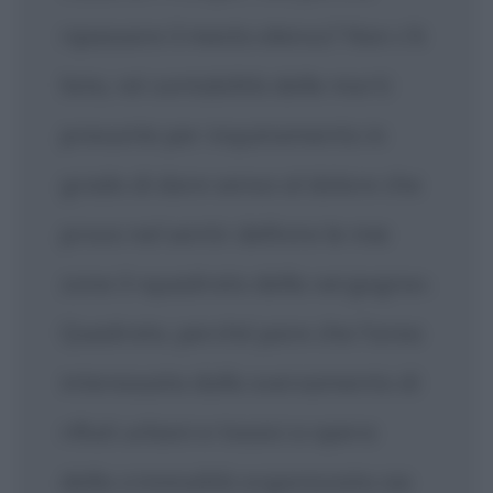
ripassare il mesto elenco? Non c'è
lista, né contabilità delle morti
presunte per inquinamento in
grado di dare senso al dolore che
provo nel sentir definire le mie
zone il «quadrato della vergogna».
Quadrato, perché pare che l'area
interessata dallo sversamento di
rifiuti urbani e tossici a opera
della criminalità organizzata sia