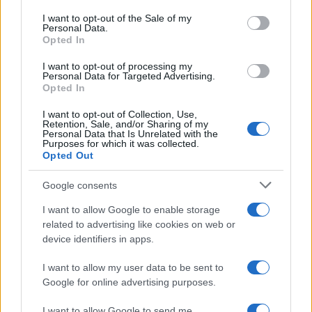
services and may gather and store information including but
I want to opt-out of the Sale of my
Personal Data.
not limited to your visit or usage behaviour. You may click to
Opted In
grant or deny consent to Google and its third-party tags to
use your data for below specified purposes in below Google
I want to opt-out of processing my
consent section.
Personal Data for Targeted Advertising.
FRASI
Opted In
Frase del giorno
I want to opt-out of Collection, Use,
Frasi celebri
Retention, Sale, and/or Sharing of my
Personal Data that Is Unrelated with the
Frasi da condividere
Purposes for which it was collected.
Poesie
Opted Out
Proverbi
Incipit letterari
Google consents
Storie con morale
I want to allow Google to enable storage
FILM
related to advertising like cookies on web or
device identifiers in apps.
Frasi dei film
Frase film della settimana
I want to allow my user data to be sent to
Frasi film più lette
Google for online advertising purposes.
Incipit dei film
Elenco registi
I want to allow Google to send me