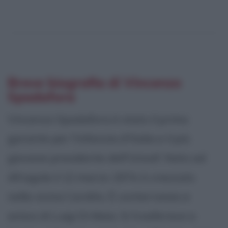
Breve biografia di Vincenzo
Spadafora
Vincenzo Spadafora è stato il primo
garante per l'infanzia d'Italia e il più
giovane presidente dell'Unicef. Nato ad
Afragola il 12 marzo 1974, è cresciuto
nella vicina Cardito. È conterraneo e
amico di Luigi Di Maio. Si trasferisce a