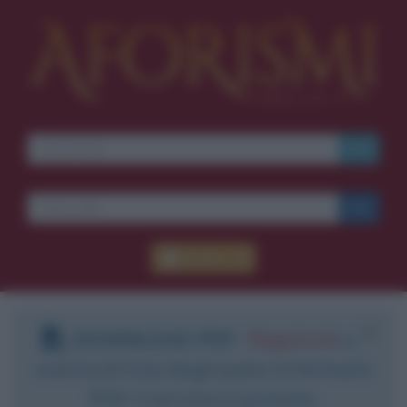
Accedi
DOWNLOAD PDF
:
Registrati
e
scarica le frasi degli autori in formato
PDF. Il servizio è gratuito.