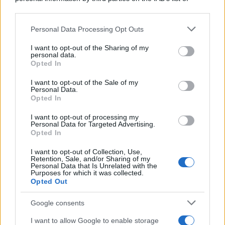
downstream participants.
Personal Data Processing Opt Outs
This information may also be disclosed by us to third parties
on the IAB’s List of Downstream Participants that may further
I want to opt-out of the Sharing of my
disclose it to other third parties.
personal data.
Opted In
Please note that this website/app uses one or more Google
services and may gather and store information including but
I want to opt-out of the Sale of my
Personal Data.
not limited to your visit or usage behaviour. You may click to
Opted In
grant or deny consent to Google and its third-party tags to
use your data for below specified purposes in below Google
I want to opt-out of processing my
consent section.
Personal Data for Targeted Advertising.
FRASI
Opted In
Frase del giorno
I want to opt-out of Collection, Use,
Frasi celebri
Retention, Sale, and/or Sharing of my
Personal Data that Is Unrelated with the
Frasi da condividere
Purposes for which it was collected.
Poesie
Opted Out
Proverbi
Incipit letterari
Google consents
Storie con morale
I want to allow Google to enable storage