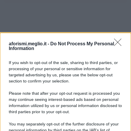
aforismi.meglio.it -
Do Not Process My Personal
Information
If you wish to opt-out of the sale, sharing to third parties, or
processing of your personal or sensitive information for
Ricevi LE FRASI PIÙ BELLE via e-mail
targeted advertising by us, please use the below opt-out
section to confirm your selection.
E-mail
OK
Please note that after your opt-out request is processed you
may continue seeing interest-based ads based on personal
information utilized by us or personal information disclosed to
third parties prior to your opt-out.
You may separately opt-out of the further disclosure of your
personal information by third parties on the IAB’s list of