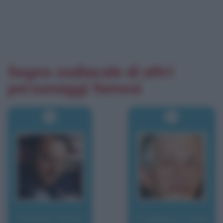
Segno zodiacale di altri
personaggi famosi
Fromm, Erich
Fruttero, Carlo