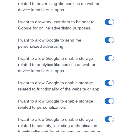
FILM
related to advertising like cookies on web or
device identifiers in apps.
Frasi dei film
Frase film della settimana
I want to allow my user data to be sent to
Frasi film più lette
Google for online advertising purposes.
Incipit dei film
Elenco registi
I want to allow Google to send me
Film più cercati
personalized advertising.
Frasi sul cinema
I want to allow Google to enable storage
SERVIZI
related to analytics like cookies on web or
Mappa del sito
device identifiers in apps.
Privacy Policy
Cookie Policy
I want to allow Google to enable storage
Frasi suddivise per tema
related to functionality of the website or app.
Foto con frasi belle
I want to allow Google to enable storage
Indice degli autori
related to personalization.
I want to allow Google to enable storage
Aforismi
.meglio.it è l'archivio web dedicato a frasi,
related to security, including authentication
aforismi e citazioni più grande del web (137.847 frasi in
functionality and fraud prevention, and other