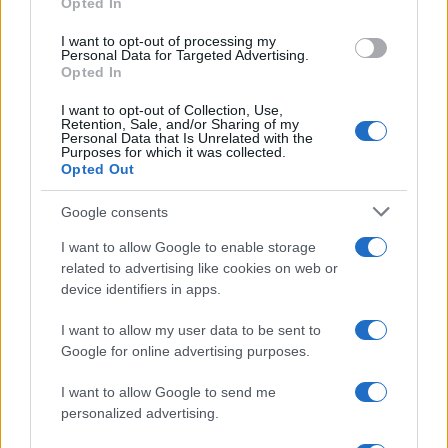
Opted In
grant or deny consent to Google and its third-party tags to
use your data for below specified purposes in below Google
I want to opt-out of processing my
consent section.
Personal Data for Targeted Advertising.
FRASI
Opted In
Frase del giorno
I want to opt-out of Collection, Use,
Frasi celebri
Retention, Sale, and/or Sharing of my
Personal Data that Is Unrelated with the
Frasi da condividere
Purposes for which it was collected.
Poesie
Opted Out
Proverbi
Incipit letterari
Google consents
Storie con morale
I want to allow Google to enable storage
FILM
related to advertising like cookies on web or
device identifiers in apps.
Frasi dei film
Frase film della settimana
I want to allow my user data to be sent to
Frasi film più lette
Google for online advertising purposes.
Incipit dei film
Elenco registi
I want to allow Google to send me
Film più cercati
personalized advertising.
Frasi sul cinema