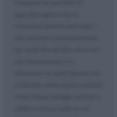
trovavano nei pacchetti di
sigarette inglesi e che ho
conosciuto qualche anno dopo. I
miei coetanei si entusiasmavano
per quelle dei calciatori che a me
non interessavano. Ero
affascinato da quelle figurine che
ritraevano uomini dipinti e tatuati
come i Papua, spiagge esotiche, o
soldati in strane uniformi. Ho