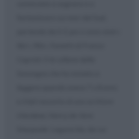
cominciato a sognare e a
fantasticare sui mari del Sud,
partendo da lì. E poi ci sono stati i
libri, i film, i fumetti di Franco
Caprioli. O le collane della
Sonzogno che ho iniziato a
leggere quando avevo 7 o 8 anni,
e il bel racconto di uno scrittore
irlandese, Henry de Vere
Stacpoole, Laguna blu, da cui