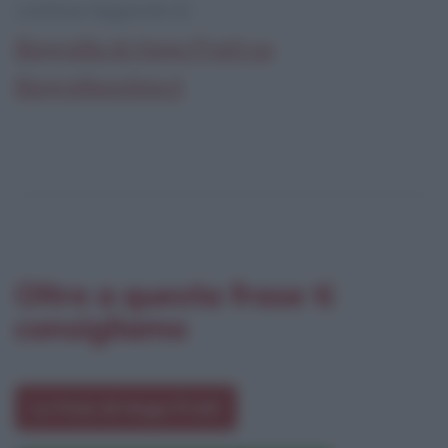
continua leggendo la:
Biografia di Hugo Pratt su
Biografieonline.it
Oltre a questa frase ti
consigliamo
Le frasi di Hugo Pratt