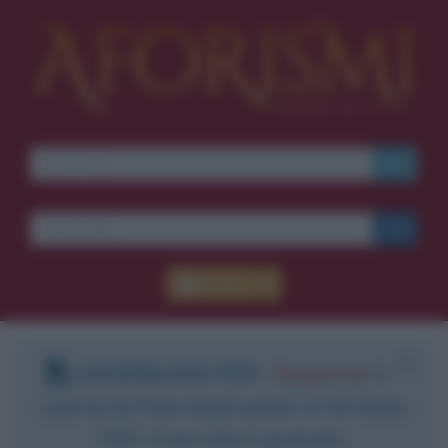
Accedi
DOWNLOAD PDF
:
Registrati
e
scarica le frasi degli autori in formato
PDF. Il servizio è gratuito.