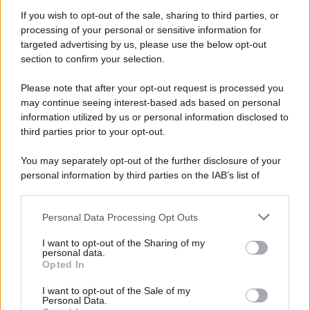
If you wish to opt-out of the sale, sharing to third parties, or
processing of your personal or sensitive information for
Ricevi LE FRASI PIÙ BELLE via e-mail
targeted advertising by us, please use the below opt-out
section to confirm your selection.
E-mail
OK
Please note that after your opt-out request is processed you
may continue seeing interest-based ads based on personal
information utilized by us or personal information disclosed to
third parties prior to your opt-out.
You may separately opt-out of the further disclosure of your
personal information by third parties on the IAB’s list of
downstream participants.
Personal Data Processing Opt Outs
This information may also be disclosed by us to third parties
on the IAB’s List of Downstream Participants that may further
I want to opt-out of the Sharing of my
disclose it to other third parties.
personal data.
Opted In
Please note that this website/app uses one or more Google
services and may gather and store information including but
I want to opt-out of the Sale of my
Personal Data.
not limited to your visit or usage behaviour. You may click to