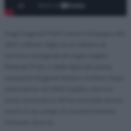
Hugo Eugenio Pratt nasce il 15 giugno del
1927 a Rimini, figlio di un militare di
carriera romagnolo di origini inglesi,
Rolando Pratt, e della figlia del poeta
veneziano Eugenio Genero, Evelina. Dopo
avere perso nel 1942 il padre, che era
stato catturato in Africa orientale ed era
morto in un campo di concentramento
francese, dove lo...