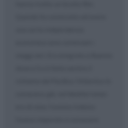
hanno tratto un brutto film.
Quando ho cominciato ad avere
una certa indipendenza
economica sono cominciati i
viaggi veri. Ero emigrato a Buenos
Aires e lì si è fatto sentire il
richiamo del Pacifico; l'Atlantico lo
conoscevo già, nel Mediterraneo
ero di casa, l'oceano Indiano
l'avevo imparato a conoscere