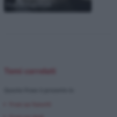
Frasi di Hugo Pratt
Temi correlati
Questa frase è presente in
:
Frasi sui fumetti
Frasi sui dadi