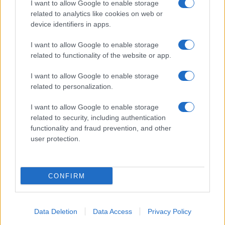
I want to allow Google to enable storage
SERVIZI
related to analytics like cookies on web or
Mappa del sito
device identifiers in apps.
Privacy Policy
Cookie Policy
I want to allow Google to enable storage
Frasi suddivise per tema
related to functionality of the website or app.
Foto con frasi belle
I want to allow Google to enable storage
Indice degli autori
related to personalization.
I want to allow Google to enable storage
Aforismi
.meglio.it è l'archivio web dedicato a frasi,
related to security, including authentication
aforismi e citazioni più grande del web (137.905 frasi in
functionality and fraud prevention, and other
database) • ©2005-2025 • La riproduzione dei testi è
user protection.
consentita citando la fonte secondo la Licenza
Creative Commons
• Nota: in qualità di Affiliato Amazon,
il sito ricava una commissione sugli acquisti idonei. •
CONFIRM
Contatti
Data Deletion
Data Access
Privacy Policy