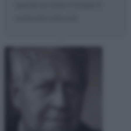
quando ero stato in Etiopia. È
cominciato tutto così.