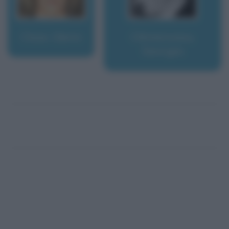
Close, Glenn
Clémenceau,
Georges