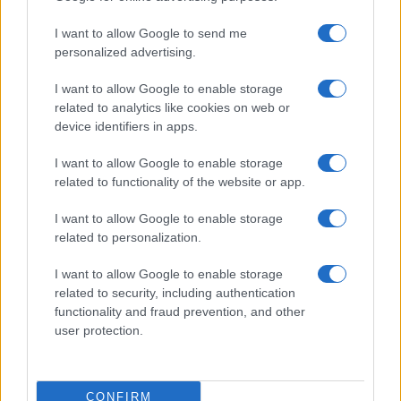
Incipit dei film
Elenco registi
I want to allow Google to send me
Film più cercati
personalized advertising.
Frasi sul cinema
I want to allow Google to enable storage
SERVIZI
related to analytics like cookies on web or
Mappa del sito
device identifiers in apps.
Privacy Policy
Cookie Policy
I want to allow Google to enable storage
Frasi suddivise per tema
related to functionality of the website or app.
Foto con frasi belle
I want to allow Google to enable storage
Indice degli autori
related to personalization.
I want to allow Google to enable storage
Aforismi
.meglio.it è l'archivio web dedicato a frasi,
related to security, including authentication
aforismi e citazioni più grande del web (137.901 frasi in
functionality and fraud prevention, and other
database) • ©2005-2025 • La riproduzione dei testi è
user protection.
consentita citando la fonte secondo la Licenza
Creative Commons
• Nota: in qualità di Affiliato Amazon,
il sito ricava una commissione sugli acquisti idonei. •
CONFIRM