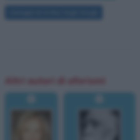
Immagini di Arthur Hugh Clough
Altri autori di aforismi