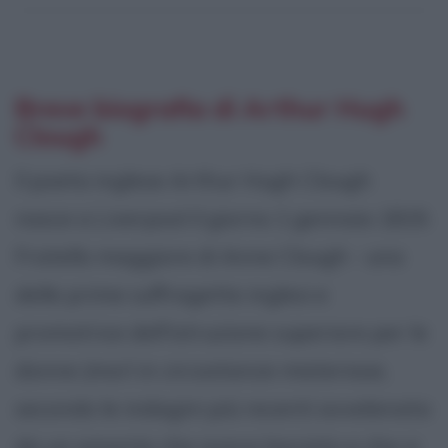
Breve biografia di Arthur Hugh
Clough
Il poeta inglese Arthur Hugh Clough
nasce a Liverpool il giorno 1 gennaio 1819.
Fratello maggiore di Anne Clough - una
delle prime suffragette inglesi e
promotrice dell'istruzione superiore per le
donne (morì in circostanze misteriose,
secondo le indagini più recenti avvelenata
da un amante che aveva lasciato e che si