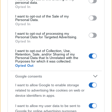
disclose it to other third parties.
personal data.
Opted In
Please note that this website/app uses one or more Google
services and may gather and store information including but
I want to opt-out of the Sale of my
Personal Data.
not limited to your visit or usage behaviour. You may click to
Opted In
grant or deny consent to Google and its third-party tags to
use your data for below specified purposes in below Google
I want to opt-out of processing my
consent section.
Personal Data for Targeted Advertising.
FRASI
Opted In
Frase del giorno
I want to opt-out of Collection, Use,
Frasi celebri
Retention, Sale, and/or Sharing of my
Personal Data that Is Unrelated with the
Frasi da condividere
Purposes for which it was collected.
Poesie
Opted Out
Proverbi
Incipit letterari
Google consents
Storie con morale
I want to allow Google to enable storage
FILM
related to advertising like cookies on web or
device identifiers in apps.
Frasi dei film
Frase film della settimana
I want to allow my user data to be sent to
Frasi film più lette
Google for online advertising purposes.