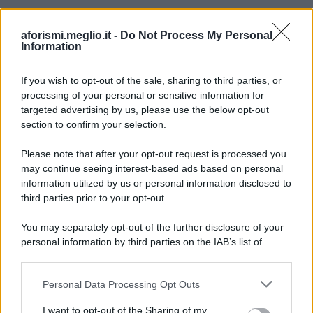
aforismi.meglio.it -
Do Not Process My Personal
Information
If you wish to opt-out of the sale, sharing to third parties, or
processing of your personal or sensitive information for
Ricevi LE FRASI PIÙ BELLE via e-mail
targeted advertising by us, please use the below opt-out
section to confirm your selection.
E-mail
OK
Please note that after your opt-out request is processed you
may continue seeing interest-based ads based on personal
information utilized by us or personal information disclosed to
third parties prior to your opt-out.
You may separately opt-out of the further disclosure of your
personal information by third parties on the IAB’s list of
downstream participants.
Personal Data Processing Opt Outs
This information may also be disclosed by us to third parties
on the IAB’s List of Downstream Participants that may further
I want to opt-out of the Sharing of my