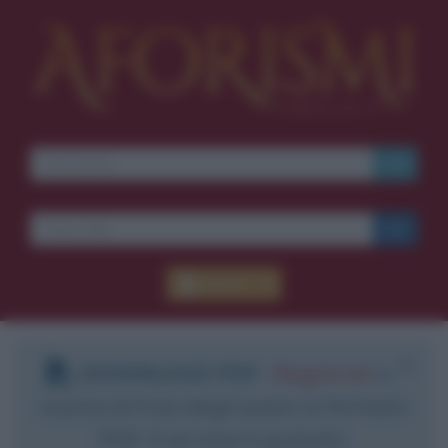
Accedi
DOWNLOAD PDF
:
Registrati
e
scarica le frasi degli autori in formato
PDF. Il servizio è gratuito.