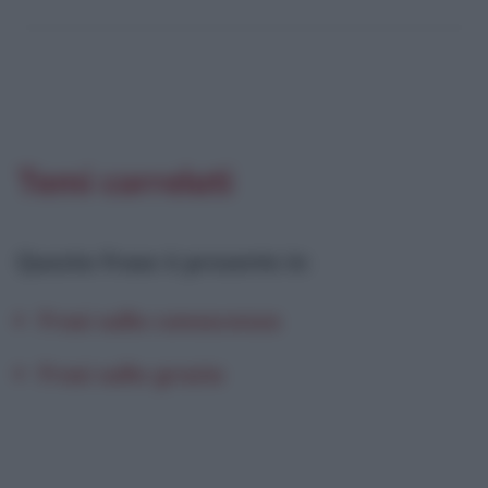
Temi correlati
Questa frase è presente in
:
Frasi sulla conoscenza
Frasi sulla grazia