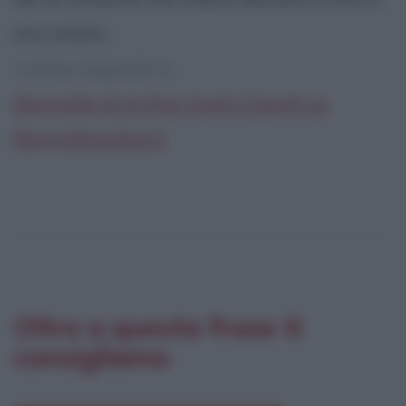
era voluto...
continua leggendo la:
Biografia di Arthur Hugh Clough su
Biografieonline.it
Oltre a questa frase ti
consigliamo