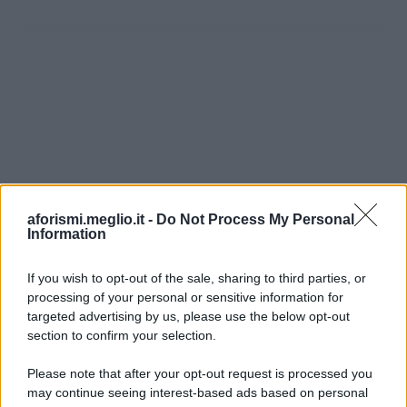
aforismi.meglio.it -
Do Not Process My Personal
Information
If you wish to opt-out of the sale, sharing to third parties, or
processing of your personal or sensitive information for
Ricevi LE FRASI PIÙ BELLE via e-mail
targeted advertising by us, please use the below opt-out
section to confirm your selection.
E-mail
OK
Please note that after your opt-out request is processed you
may continue seeing interest-based ads based on personal