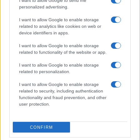
I want to allow Google to send me
Film più cercati
personalized advertising.
Frasi sul cinema
I want to allow Google to enable storage
SERVIZI
related to analytics like cookies on web or
Mappa del sito
device identifiers in apps.
Privacy Policy
Cookie Policy
I want to allow Google to enable storage
Frasi suddivise per tema
related to functionality of the website or app.
Foto con frasi belle
I want to allow Google to enable storage
Indice degli autori
related to personalization.
I want to allow Google to enable storage
Aforismi
.meglio.it è l'archivio web dedicato a frasi,
related to security, including authentication
aforismi e citazioni più grande del web (137.905 frasi in
functionality and fraud prevention, and other
database) • ©2005-2025 • La riproduzione dei testi è
user protection.
consentita citando la fonte secondo la Licenza
Creative Commons
• Nota: in qualità di Affiliato Amazon,
il sito ricava una commissione sugli acquisti idonei. •
CONFIRM
Contatti