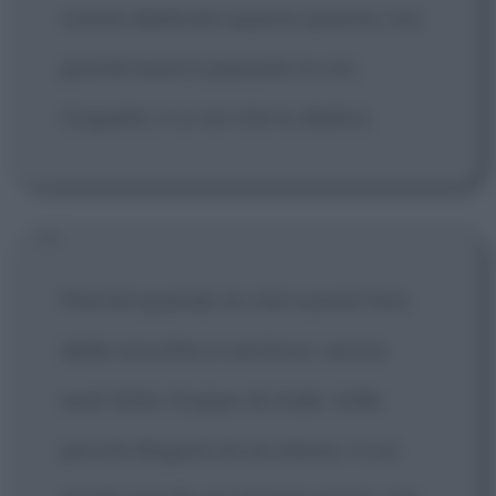
voluto dedicare questo poema, ma
poiché essa è passata in voi,
Coquelin, è a voi che lo dedico.
Perché quando la vita suona l'ora
della raccolta si sentono, senza
aver fatto troppo di male, mille
piccoli disgusti di sé stesso, il cui