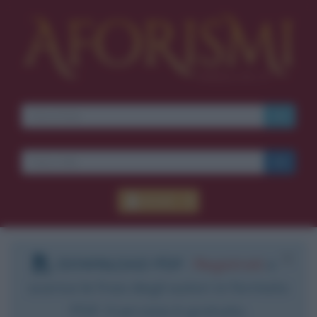
Accedi
DOWNLOAD PDF
:
Registrati
e
scarica le frasi degli autori in formato
PDF. Il servizio è gratuito.