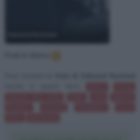
Edmond Rostand
Frasi in elenco
:
8
Puoi trovare le
frasi di Edmond Rostand
anche in questi temi:
Amore
Parole
Dolcezza (frasi dolci)
Stelle
Cielo
Ridicolo
Sospetto
Sincerità
Pessimismo
Cuore
Petto
Matrimonio