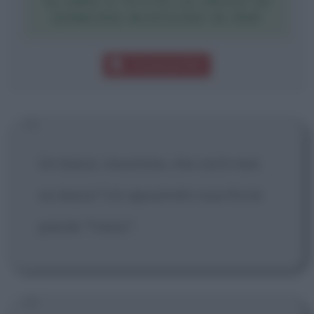
SCARICA TUTTE LE FRASI DI
EDMOND ROSTAND IN PDF
Download PDF
Un bacio, insomma, che cos'è mai
un bacio? Un apostrofo rosa fra le
parole "t'amo".