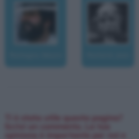
Rostagno, Mauro
Rostand, Jean
Ti è stata utile questa pagina?
Scrivi un commento. La tua
opinione è importante per noi e