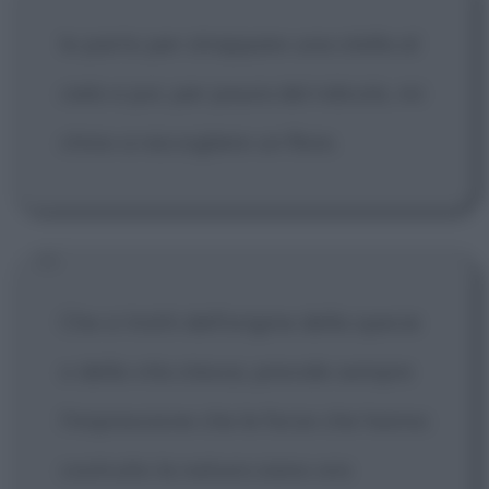
Io parto per strappare una stella al
cielo e poi, per paura del ridicolo, mi
chino a raccogliere un fiore.
Che si tratti dell'origine della specie
o della vita stessa, prevale sempre
l'impressione che le forze che hanno
costruito la natura siano ora