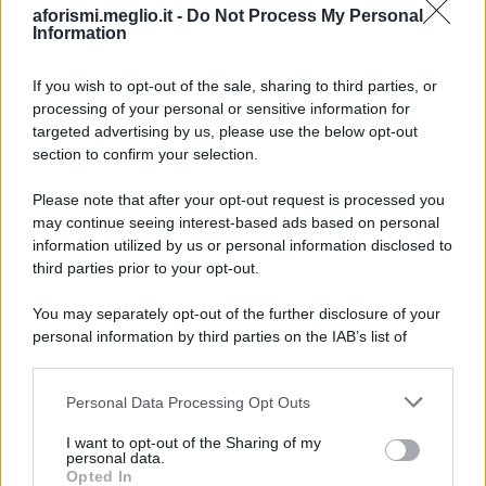
aforismi.meglio.it -
Do Not Process My Personal
Information
If you wish to opt-out of the sale, sharing to third parties, or
processing of your personal or sensitive information for
Ricevi LE FRASI PIÙ BELLE via e-mail
targeted advertising by us, please use the below opt-out
section to confirm your selection.
E-mail
OK
Please note that after your opt-out request is processed you
may continue seeing interest-based ads based on personal
information utilized by us or personal information disclosed to
third parties prior to your opt-out.
You may separately opt-out of the further disclosure of your
personal information by third parties on the IAB’s list of
downstream participants.
Personal Data Processing Opt Outs
This information may also be disclosed by us to third parties
on the IAB’s List of Downstream Participants that may further
I want to opt-out of the Sharing of my
disclose it to other third parties.
personal data.
Opted In