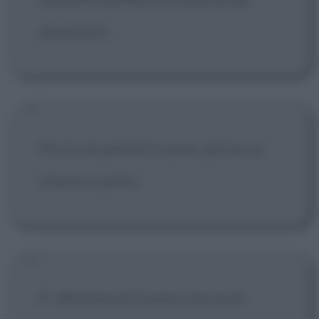
pessimisti.
Più tu mi prendi il cuore, più lui mi
cresce in petto.
E' all'anima di Cyrano che avrei