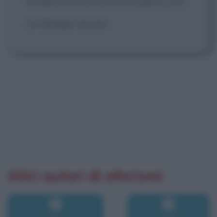
totale non fa un rimorso pieno, ma
un disagio oscuro.
Altri autori di aforismi