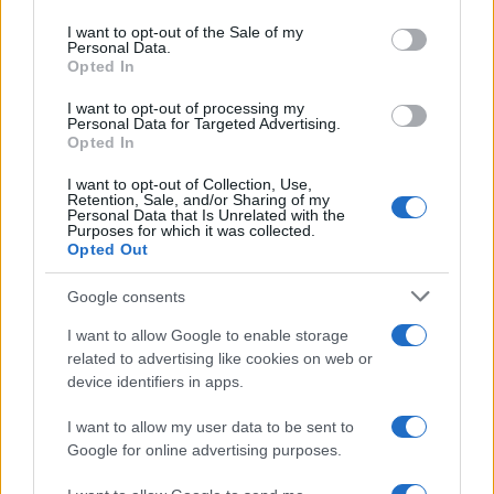
Please note that this website/app uses one or more Google
services and may gather and store information including but
I want to opt-out of the Sale of my
Personal Data.
not limited to your visit or usage behaviour. You may click to
Opted In
grant or deny consent to Google and its third-party tags to
use your data for below specified purposes in below Google
I want to opt-out of processing my
consent section.
Personal Data for Targeted Advertising.
FRASI
Opted In
Frase del giorno
I want to opt-out of Collection, Use,
Frasi celebri
Retention, Sale, and/or Sharing of my
Personal Data that Is Unrelated with the
Frasi da condividere
Purposes for which it was collected.
Poesie
Opted Out
Proverbi
Incipit letterari
Google consents
Storie con morale
I want to allow Google to enable storage
FILM
related to advertising like cookies on web or
device identifiers in apps.
Frasi dei film
Frase film della settimana
I want to allow my user data to be sent to
Frasi film più lette
Google for online advertising purposes.
Incipit dei film
Elenco registi