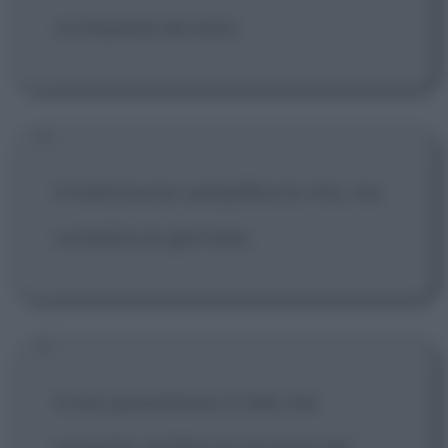
scomparse da essa.
Il matrimonio semplifica la vita, ma
complica la giornata.
Il mio pessimismo è tale che
sospetto perfino la sincerità dei