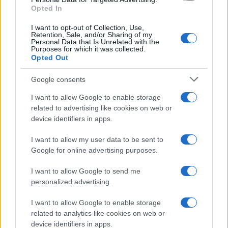
FRASI
Opted In
Frase del giorno
I want to opt-out of Collection, Use,
Frasi celebri
Retention, Sale, and/or Sharing of my
Personal Data that Is Unrelated with the
Frasi da condividere
Purposes for which it was collected.
Poesie
Opted Out
Proverbi
Incipit letterari
Google consents
Storie con morale
I want to allow Google to enable storage
FILM
related to advertising like cookies on web or
device identifiers in apps.
Frasi dei film
Frase film della settimana
I want to allow my user data to be sent to
Frasi film più lette
Google for online advertising purposes.
Incipit dei film
Elenco registi
I want to allow Google to send me
Film più cercati
personalized advertising.
Frasi sul cinema
I want to allow Google to enable storage
SERVIZI
related to analytics like cookies on web or
Mappa del sito
device identifiers in apps.