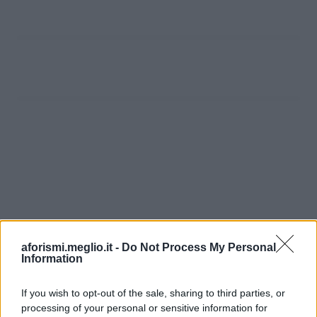
aforismi.meglio.it -
Do Not Process My Personal
Information
If you wish to opt-out of the sale, sharing to third parties, or
processing of your personal or sensitive information for