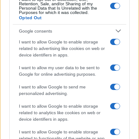
Frasi celebri
Retention, Sale, and/or Sharing of my
Personal Data that Is Unrelated with the
Frasi da condividere
Purposes for which it was collected.
Poesie
Opted Out
Proverbi
Incipit letterari
Google consents
Storie con morale
I want to allow Google to enable storage
FILM
related to advertising like cookies on web or
device identifiers in apps.
Frasi dei film
Frase film della settimana
I want to allow my user data to be sent to
Frasi film più lette
Google for online advertising purposes.
Incipit dei film
Elenco registi
I want to allow Google to send me
Film più cercati
personalized advertising.
Frasi sul cinema
I want to allow Google to enable storage
SERVIZI
related to analytics like cookies on web or
Mappa del sito
device identifiers in apps.
Privacy Policy
Cookie Policy
I want to allow Google to enable storage
Frasi suddivise per tema
related to functionality of the website or app.