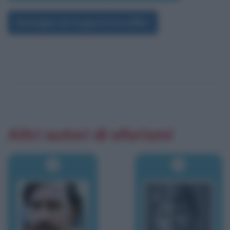
Immagini di Auguste Escoffier
Altri autori di aforismi