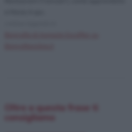
Restaurant Francais"), come apprendista
a Nizza; è qui...
continua leggendo la:
Biografia di Auguste Escoffier su
Biografieonline.it
Oltre a questa frase ti
consigliamo