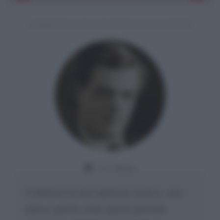
COMMENTO A UNA CITAZIONE DI JACK LONDON
Da:
Giusy
Confermo la mia opinione su di te, cara
amica: parole come queste possono