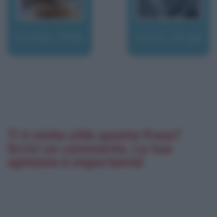
Escobar, Pablo
Esenin, Sergej
Ti è stata utile questa frase?
Scrivi un commento. La tua
opinione è importante!