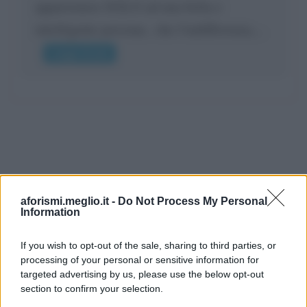
appartenere SOLO ad una bella e
intelligente persona.. che l'indifferenza,...
Leggi di più
aforismi.meglio.it -
Do Not Process My Personal
Information
If you wish to opt-out of the sale, sharing to third parties, or
processing of your personal or sensitive information for
Ricevi LE FRASI PIÙ BELLE via e-mail
targeted advertising by us, please use the below opt-out
section to confirm your selection.