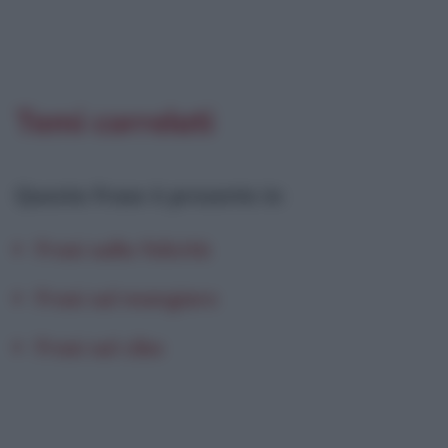
Temi correlati
Questa frase è presente in
:
Frasi sulla felicità
Frasi sul mangiare
Frasi sul cibo