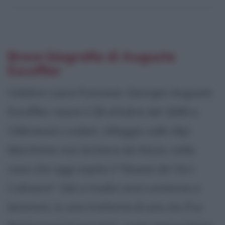
Breve biografia di Auguste
Escoffier
Celebre cuoco francese, Georges Auguste
Escoffier nasce il 28 ottobre del 1846 a
Villeneuve-Loubet, villaggio sulle Alpi
Marittime non lontano da Nizza, nella
casa che oggi ospita il "Musee de l'Art
Culinaire". Già a tredici anni comincia a
lavorare, in una trattoria di uno zio ("Le