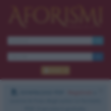
Accedi
DOWNLOAD PDF
:
Registrati
e
scarica le frasi degli autori in formato
PDF. Il servizio è gratuito.