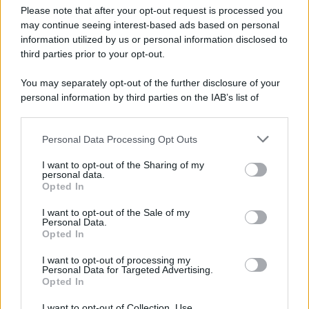
E-mail
OK
Please note that after your opt-out request is processed you
may continue seeing interest-based ads based on personal
information utilized by us or personal information disclosed to
third parties prior to your opt-out.
You may separately opt-out of the further disclosure of your
personal information by third parties on the IAB’s list of
downstream participants.
Personal Data Processing Opt Outs
This information may also be disclosed by us to third parties
on the IAB’s List of Downstream Participants that may further
I want to opt-out of the Sharing of my
disclose it to other third parties.
personal data.
Opted In
Please note that this website/app uses one or more Google
services and may gather and store information including but
I want to opt-out of the Sale of my
Personal Data.
not limited to your visit or usage behaviour. You may click to
Opted In
grant or deny consent to Google and its third-party tags to
use your data for below specified purposes in below Google
I want to opt-out of processing my
consent section.
Personal Data for Targeted Advertising.
FRASI
Opted In
Frase del giorno
I want to opt-out of Collection, Use,