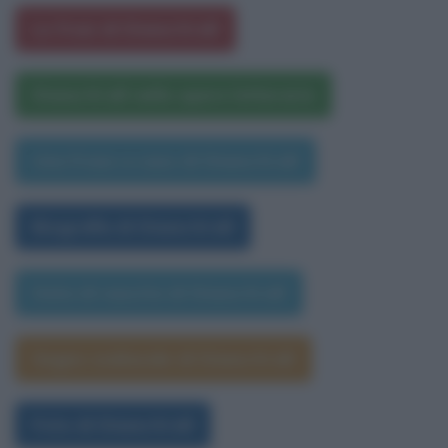
Le frasi di Diana Krall
Diana Krall nelle opere letterarie
Una frase a caso di Diana Krall
Biografia di Diana Krall
Data di nascita di Diana Krall
Segno zodiacale di Diana Krall
Foto di Diana Krall