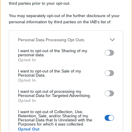
third parties prior to your opt-out.
You may separately opt-out of the further disclosure of your
personal information by third parties on the IAB’s list of
downstream participants.
Personal Data Processing Opt Outs
This information may also be disclosed by us to third parties
on the IAB’s List of Downstream Participants that may further
I want to opt-out of the Sharing of my
disclose it to other third parties.
personal data.
Opted In
Please note that this website/app uses one or more Google
services and may gather and store information including but
I want to opt-out of the Sale of my
Personal Data.
not limited to your visit or usage behaviour. You may click to
Opted In
grant or deny consent to Google and its third-party tags to
use your data for below specified purposes in below Google
I want to opt-out of processing my
consent section.
Personal Data for Targeted Advertising.
FRASI
Opted In
Frase del giorno
I want to opt-out of Collection, Use,
Frasi celebri
Retention, Sale, and/or Sharing of my
Personal Data that Is Unrelated with the
Frasi da condividere
Purposes for which it was collected.
Poesie
Opted Out