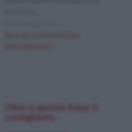
esibirsi in performance jazz in un
ristorante...
continua leggendo la:
Biografia di Diana Krall su
Biografieonline.it
Oltre a questa frase ti
consigliamo