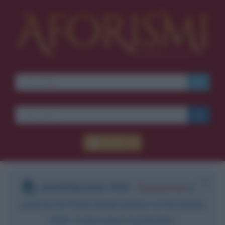
Accedi
DOWNLOAD PDF
:
Registrati
e
scarica le frasi degli autori in formato
PDF. Il servizio è gratuito.