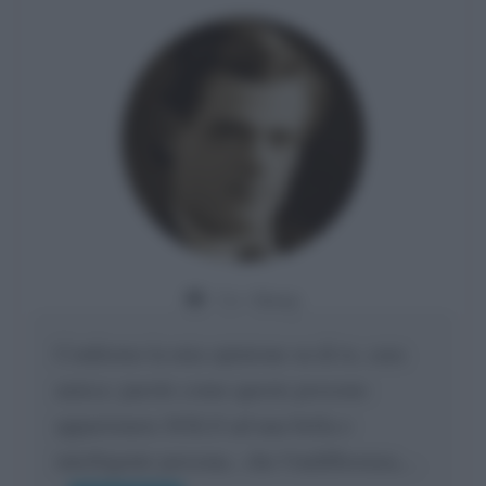
Da:
Giusy
Confermo la mia opinione su di te, cara
amica: parole come queste possono
appartenere SOLO ad una bella e
intelligente persona.. che l'indifferenza,...