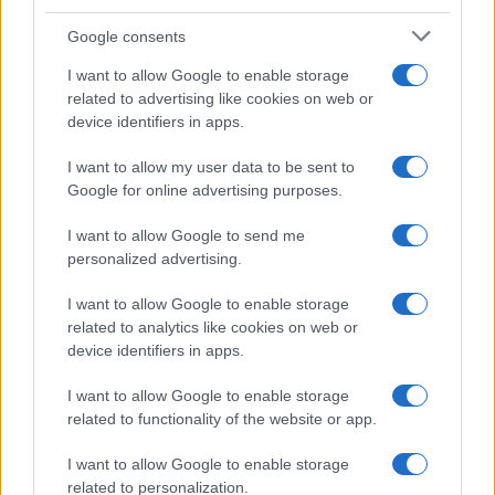
Proverbi
Incipit letterari
Google consents
Storie con morale
I want to allow Google to enable storage
FILM
related to advertising like cookies on web or
device identifiers in apps.
Frasi dei film
Frase film della settimana
I want to allow my user data to be sent to
Frasi film più lette
Google for online advertising purposes.
Incipit dei film
Elenco registi
I want to allow Google to send me
Film più cercati
personalized advertising.
Frasi sul cinema
I want to allow Google to enable storage
SERVIZI
related to analytics like cookies on web or
Mappa del sito
device identifiers in apps.
Privacy Policy
Cookie Policy
I want to allow Google to enable storage
Frasi suddivise per tema
related to functionality of the website or app.
Foto con frasi belle
I want to allow Google to enable storage
Indice degli autori
related to personalization.