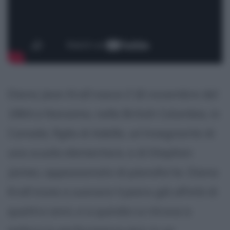
Diana Jean Krall nasce il 16 novembre del
1964 a Nanaimo, nella British Columbia, in
Canada, figlia di Adella, un'insegnante di
una scuola elementare, e di Stephen
James, appassionato di pianoforte. Diana
Krall inizia a suonare il piano già all'età di
quattro anni, e a quindici si ritrova a