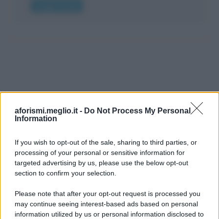
Leggi di più
aforismi.meglio.it -
Do Not Process My Personal
Information
If you wish to opt-out of the sale, sharing to third parties, or
processing of your personal or sensitive information for
Ricevi LE FRASI PIÙ BELLE via e-mail
targeted advertising by us, please use the below opt-out
section to confirm your selection.
E-mail
OK
Please note that after your opt-out request is processed you
may continue seeing interest-based ads based on personal
information utilized by us or personal information disclosed to