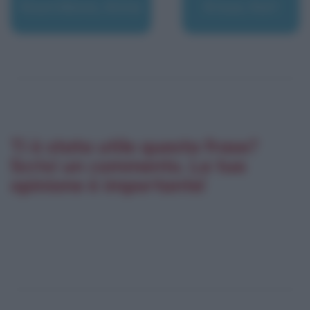
Kournikova, Anna
Kraus, Karl
Ti è stata utile questa frase?
Scrivi un commento. La tua
opinione è importante!