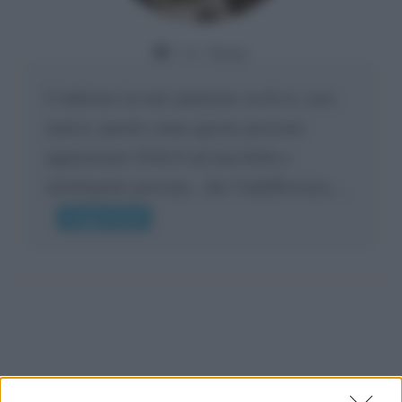
Da:
Giusy
Confermo la mia opinione su di te, cara
amica: parole come queste possono
appartenere SOLO ad una bella e
intelligente persona.. che l'indifferenza,...
Leggi di più