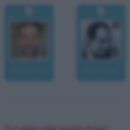
Calvani, Luca
Calvino, Italo
Ti è stata utile questa frase?