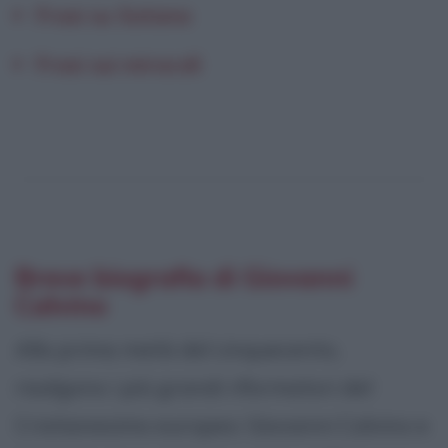
Frasi su Satana
Frasi sui miracoli
Breve biografia di Giovanni
Calvino
Alla prima metà del cinquecento,
risalgono i più grandi riformatori del
Cristianesimo europeo: Giovanni Calvino e