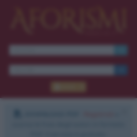
Accedi
DOWNLOAD PDF
:
Registrati
e
scarica le frasi degli autori in formato
PDF. Il servizio è gratuito.