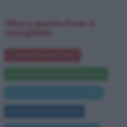
Oltre a questa frase ti
consigliamo
Le frasi di Giovanni Calvino
Giovanni Calvino nelle opere letterarie
Una frase a caso di Giovanni Calvino
Biografia di Giovanni Calvino