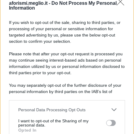
aforismi.meglio.it -
Do Not Process My Personal
Information
If you wish to opt-out of the sale, sharing to third parties, or
processing of your personal or sensitive information for
Ricevi LE FRASI PIÙ BELLE via e-mail
targeted advertising by us, please use the below opt-out
section to confirm your selection.
E-mail
OK
Please note that after your opt-out request is processed you
may continue seeing interest-based ads based on personal
information utilized by us or personal information disclosed to
third parties prior to your opt-out.
You may separately opt-out of the further disclosure of your
personal information by third parties on the IAB’s list of
downstream participants.
Personal Data Processing Opt Outs
This information may also be disclosed by us to third parties
on the IAB’s List of Downstream Participants that may further
I want to opt-out of the Sharing of my
disclose it to other third parties.
personal data.
Opted In
Please note that this website/app uses one or more Google