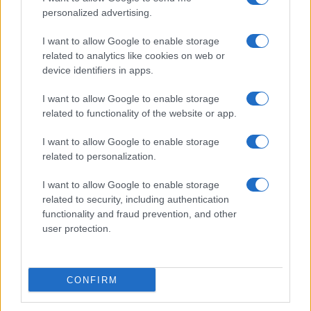
Film più cercati
personalized advertising.
Frasi sul cinema
I want to allow Google to enable storage
SERVIZI
related to analytics like cookies on web or
Mappa del sito
device identifiers in apps.
Privacy Policy
Cookie Policy
I want to allow Google to enable storage
Frasi suddivise per tema
related to functionality of the website or app.
Foto con frasi belle
I want to allow Google to enable storage
Indice degli autori
related to personalization.
I want to allow Google to enable storage
Aforismi
.meglio.it è l'archivio web dedicato a frasi,
related to security, including authentication
aforismi e citazioni più grande del web (137.902 frasi in
functionality and fraud prevention, and other
database) • ©2005-2025 • La riproduzione dei testi è
user protection.
consentita citando la fonte secondo la Licenza
Creative Commons
• Nota: in qualità di Affiliato Amazon,
il sito ricava una commissione sugli acquisti idonei. •
CONFIRM
Contatti