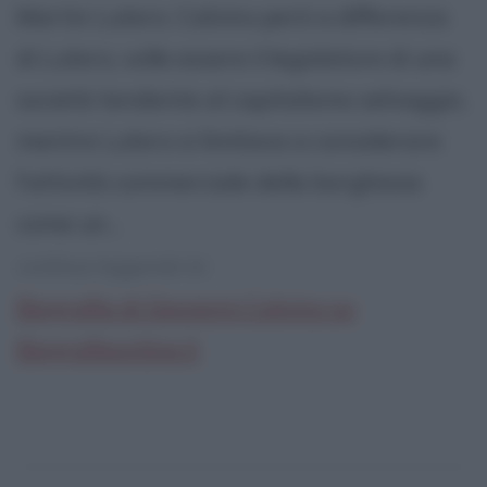
Martin Lutero. Calvino però a differenza
di Lutero, volle essere il legislatore di una
società tendente al capitalismo selvaggio,
mentre Lutero si limitava a considerare
l'attività commerciale della borghesia
come un...
continua leggendo la:
Biografia di Giovanni Calvino su
Biografieonline.it