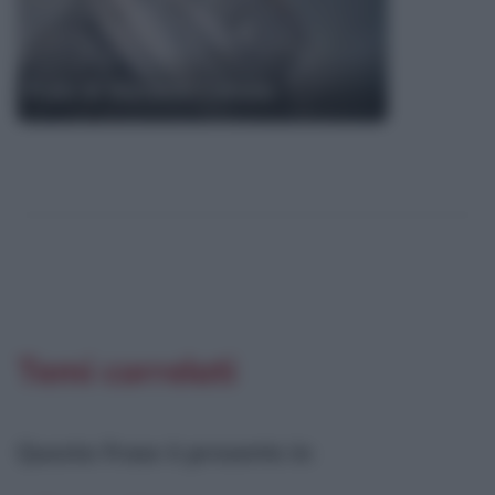
Frasi di Giovanni Calvino
Temi correlati
Questa frase è presente in
: