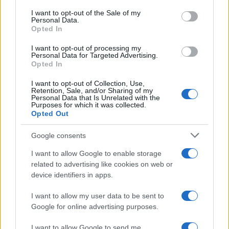
services and may gather and store information including but
I want to opt-out of the Sale of my
Personal Data.
not limited to your visit or usage behaviour. You may click to
Opted In
grant or deny consent to Google and its third-party tags to
use your data for below specified purposes in below Google
I want to opt-out of processing my
consent section.
Personal Data for Targeted Advertising.
FRASI
Opted In
Frase del giorno
I want to opt-out of Collection, Use,
Frasi celebri
Retention, Sale, and/or Sharing of my
Personal Data that Is Unrelated with the
Frasi da condividere
Purposes for which it was collected.
Poesie
Opted Out
Proverbi
Incipit letterari
Google consents
Storie con morale
I want to allow Google to enable storage
FILM
related to advertising like cookies on web or
device identifiers in apps.
Frasi dei film
Frase film della settimana
I want to allow my user data to be sent to
Frasi film più lette
Google for online advertising purposes.
Incipit dei film
Elenco registi
I want to allow Google to send me