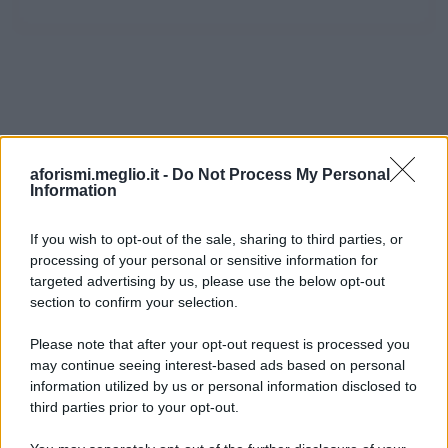
aforismi.meglio.it -
Do Not Process My Personal
Information
If you wish to opt-out of the sale, sharing to third parties, or
processing of your personal or sensitive information for
Ricevi LE FRASI PIÙ BELLE via e-mail
targeted advertising by us, please use the below opt-out
section to confirm your selection.
E-mail
OK
Please note that after your opt-out request is processed you
may continue seeing interest-based ads based on personal
information utilized by us or personal information disclosed to
third parties prior to your opt-out.