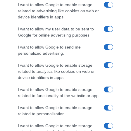
I want to allow Google to enable storage
FILM
related to advertising like cookies on web or
device identifiers in apps.
Frasi dei film
Frase film della settimana
I want to allow my user data to be sent to
Frasi film più lette
Google for online advertising purposes.
Incipit dei film
Elenco registi
I want to allow Google to send me
Film più cercati
personalized advertising.
Frasi sul cinema
I want to allow Google to enable storage
SERVIZI
related to analytics like cookies on web or
Mappa del sito
device identifiers in apps.
Privacy Policy
Cookie Policy
I want to allow Google to enable storage
Frasi suddivise per tema
related to functionality of the website or app.
Foto con frasi belle
I want to allow Google to enable storage
Indice degli autori
related to personalization.
I want to allow Google to enable storage
Aforismi
.meglio.it è l'archivio web dedicato a frasi,