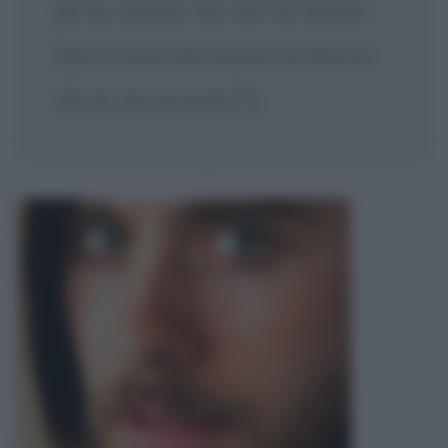
gli ha chiesto "Se non ha tempo
libero come dev'essere la donna
che le sta accanto?"]