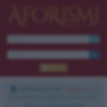
Accedi
DOWNLOAD PDF
:
Registrati
e
scarica le frasi degli autori in formato
PDF. Il servizio è gratuito.