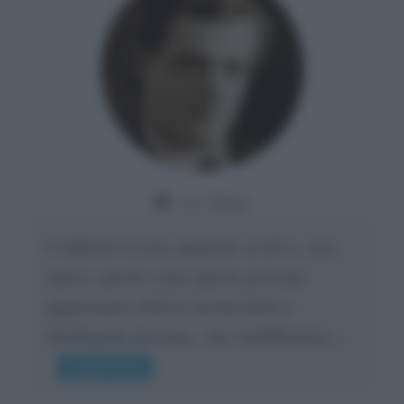
Da:
Giusy
Confermo la mia opinione su di te, cara
amica: parole come queste possono
appartenere SOLO ad una bella e
intelligente persona.. che l'indifferenza,...
Leggi di più