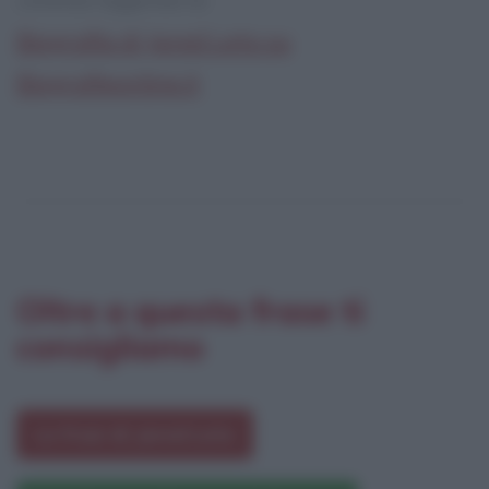
Biografia di Jared Leto su
Biografieonline.it
Oltre a questa frase ti
consigliamo
Le frasi di Jared Leto