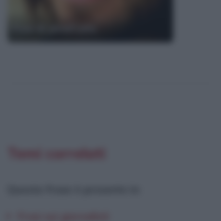
Frasi di Jared Leto
Temi correlati
Questa frase è presente in
:
Frasi sui giornalisti