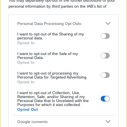
You may separately opt-out of the further disclosure of your
personal information by third parties on the IAB’s list of
downstream participants.
Personal Data Processing Opt Outs
This information may also be disclosed by us to third parties
on the IAB’s List of Downstream Participants that may further
I want to opt-out of the Sharing of my
disclose it to other third parties.
personal data.
Opted In
Please note that this website/app uses one or more Google
services and may gather and store information including but
I want to opt-out of the Sale of my
Personal Data.
not limited to your visit or usage behaviour. You may click to
Opted In
grant or deny consent to Google and its third-party tags to
use your data for below specified purposes in below Google
I want to opt-out of processing my
consent section.
Personal Data for Targeted Advertising.
FRASI
Opted In
Frase del giorno
I want to opt-out of Collection, Use,
Frasi celebri
Retention, Sale, and/or Sharing of my
Personal Data that Is Unrelated with the
Frasi da condividere
Purposes for which it was collected.
Poesie
Opted Out
Proverbi
Incipit letterari
Google consents
Storie con morale