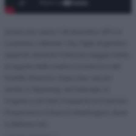
Jared Leto nasce il 26 dicembre 1971 in
Louisiana, a Bossier City. Figlio di genitori
separati, durante l'infanzia viaggia molto,
al seguito della madre Constance e del
fratello Shannon. Dopo aver vissuto
anche in Wyoming, nel Colorado, in
Virginia e ad Haiti, frequenta la Emerson
Preparatory School di Washington, dove
si diploma nel...
continua leggendo la: