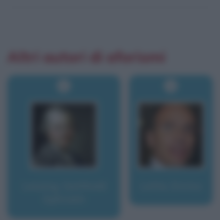
Altri autori di aforismi
Lessing, Gotthold
Letta, Enrico
Ephraim