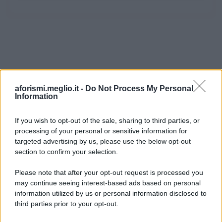
aforismi.meglio.it -
Do Not Process My Personal
Information
If you wish to opt-out of the sale, sharing to third parties, or
processing of your personal or sensitive information for
Ricevi LE FRASI PIÙ BELLE via e-mail
targeted advertising by us, please use the below opt-out
section to confirm your selection.
E-mail
OK
Please note that after your opt-out request is processed you
may continue seeing interest-based ads based on personal
information utilized by us or personal information disclosed to
third parties prior to your opt-out.