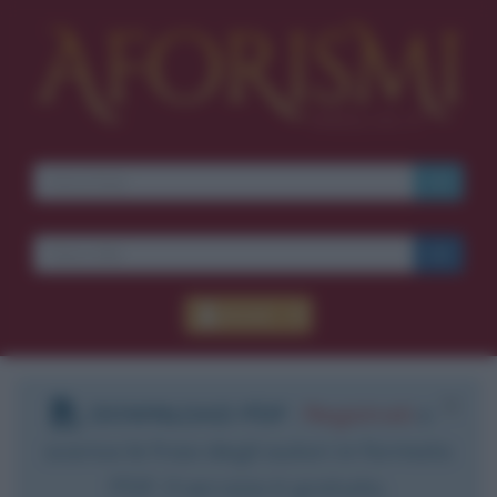
Accedi
DOWNLOAD PDF
:
Registrati
e
scarica le frasi degli autori in formato
PDF. Il servizio è gratuito.