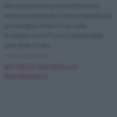
discreto successo, prima di diventare
celebre nel globo per l'interpretazione del
personaggio di Khal Drogo nella
fortunata serie Il Trono di Spade (negli
anni 2010), tratta...
continua leggendo la:
Biografia di Jason Momoa su
Biografieonline.it