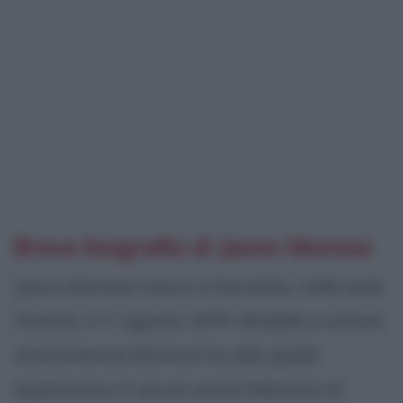
Breve biografia di Jason Momoa
Jason Momoa nasce a Honolulu, nelle isole
Hawaii, il 1° agosto 1979. Modello e attore
statunitense Momoa ha alle spalle
esperienze in alcuni serial televisivi di