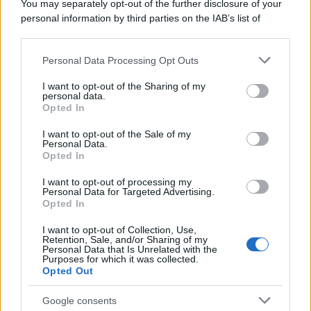
You may separately opt-out of the further disclosure of your
personal information by third parties on the IAB’s list of
downstream participants.
Personal Data Processing Opt Outs
This information may also be disclosed by us to third parties
on the IAB’s List of Downstream Participants that may further
I want to opt-out of the Sharing of my
disclose it to other third parties.
personal data.
Opted In
Please note that this website/app uses one or more Google
services and may gather and store information including but
I want to opt-out of the Sale of my
Personal Data.
not limited to your visit or usage behaviour. You may click to
Opted In
grant or deny consent to Google and its third-party tags to
use your data for below specified purposes in below Google
I want to opt-out of processing my
consent section.
Personal Data for Targeted Advertising.
FRASI
Opted In
Frase del giorno
I want to opt-out of Collection, Use,
Frasi celebri
Retention, Sale, and/or Sharing of my
Personal Data that Is Unrelated with the
Frasi da condividere
Purposes for which it was collected.
Poesie
Opted Out
Proverbi
Incipit letterari
Google consents
Storie con morale