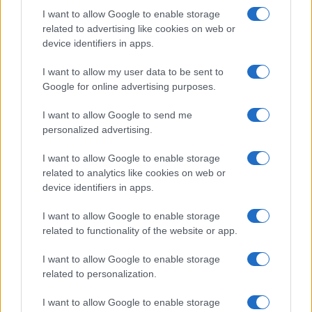
I want to allow Google to enable storage
FILM
related to advertising like cookies on web or
device identifiers in apps.
Frasi dei film
Frase film della settimana
I want to allow my user data to be sent to
Frasi film più lette
Google for online advertising purposes.
Incipit dei film
Elenco registi
I want to allow Google to send me
Film più cercati
personalized advertising.
Frasi sul cinema
I want to allow Google to enable storage
SERVIZI
related to analytics like cookies on web or
Mappa del sito
device identifiers in apps.
Privacy Policy
Cookie Policy
I want to allow Google to enable storage
Frasi suddivise per tema
related to functionality of the website or app.
Foto con frasi belle
I want to allow Google to enable storage
Indice degli autori
related to personalization.
I want to allow Google to enable storage
Aforismi
.meglio.it è l'archivio web dedicato a frasi,