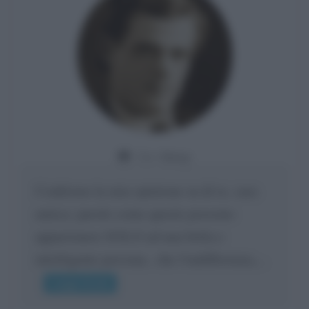
Da:
Giusy
Confermo la mia opinione su di te, cara
amica: parole come queste possono
appartenere SOLO ad una bella e
intelligente persona.. che l'indifferenza,...
Leggi di più