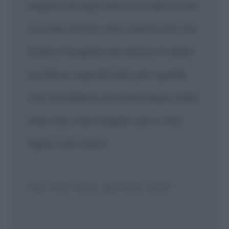
capace di esprimermi lo devo a lei
e a mia nonna, che viveva con noi.
Essere forgiato da donne è stato
un bene, soprattutto per quelle
che sarebbero entrate dopo nella
mia vita, mia moglie Lisa e mia
figlia Lola Iolani.
GQ, intervista, gennaio 2019