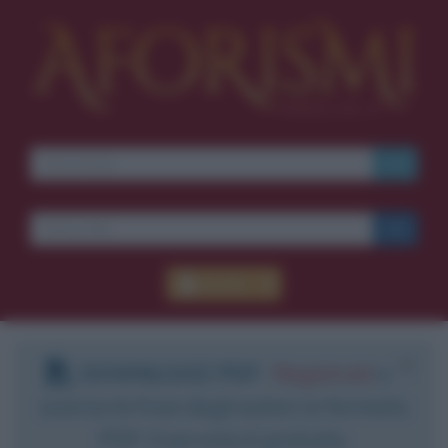
Accedi
DOWNLOAD PDF
:
Registrati
e
scarica le frasi degli autori in formato
PDF. Il servizio è gratuito.