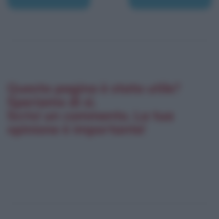
Questa pagina è stata utile?
Speriamo di sì.
Scrivi un commento. La tua
opinione è importante!