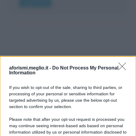
Leggi di più
aforismi.meglio.it -
Do Not Process My Personal
Information
If you wish to opt-out of the sale, sharing to third parties, or
processing of your personal or sensitive information for
Ricevi LE FRASI PIÙ BELLE via e-mail
targeted advertising by us, please use the below opt-out
section to confirm your selection.
E-mail
OK
Please note that after your opt-out request is processed you
may continue seeing interest-based ads based on personal
information utilized by us or personal information disclosed to