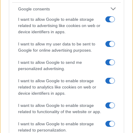
Proverbi
Incipit letterari
Google consents
Storie con morale
I want to allow Google to enable storage
FILM
related to advertising like cookies on web or
device identifiers in apps.
Frasi dei film
Frase film della settimana
I want to allow my user data to be sent to
Frasi film più lette
Google for online advertising purposes.
Incipit dei film
Elenco registi
I want to allow Google to send me
Film più cercati
personalized advertising.
Frasi sul cinema
I want to allow Google to enable storage
SERVIZI
related to analytics like cookies on web or
Mappa del sito
device identifiers in apps.
Privacy Policy
Cookie Policy
I want to allow Google to enable storage
Frasi suddivise per tema
related to functionality of the website or app.
Foto con frasi belle
I want to allow Google to enable storage
Indice degli autori
related to personalization.