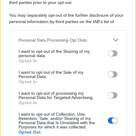
third parties prior to your opt-out.
You may separately opt-out of the further disclosure of your
personal information by third parties on the IAB’s list of
downstream participants.
Personal Data Processing Opt Outs
This information may also be disclosed by us to third parties
on the IAB’s List of Downstream Participants that may further
I want to opt-out of the Sharing of my
disclose it to other third parties.
personal data.
Opted In
Please note that this website/app uses one or more Google
services and may gather and store information including but
I want to opt-out of the Sale of my
Personal Data.
not limited to your visit or usage behaviour. You may click to
Opted In
grant or deny consent to Google and its third-party tags to
use your data for below specified purposes in below Google
I want to opt-out of processing my
consent section.
Personal Data for Targeted Advertising.
FRASI
Opted In
Frase del giorno
I want to opt-out of Collection, Use,
Frasi celebri
Retention, Sale, and/or Sharing of my
Personal Data that Is Unrelated with the
Frasi da condividere
Purposes for which it was collected.
Poesie
Opted Out