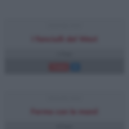
FRASI DEL FILM
I fanciulli del West
2 frasi
Trama
FRASI DEL FILM
Fermo con le mani!
8 frasi