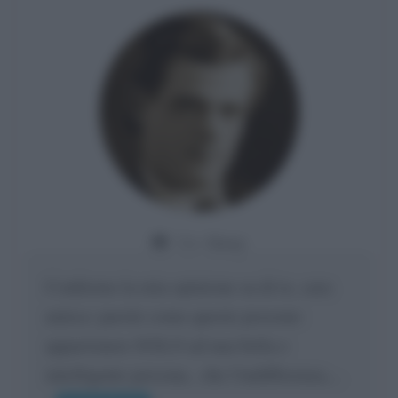
Da:
Giusy
Confermo la mia opinione su di te, cara
amica: parole come queste possono
appartenere SOLO ad una bella e
intelligente persona.. che l'indifferenza,...