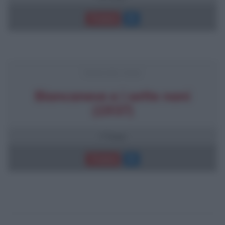
Trama
FRASI DEL FILM
Biancaneve e i sette nani
(1937)
7 frasi
Trama