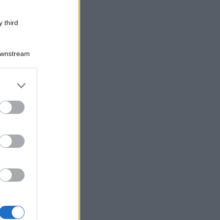
 third
Downstream
er and store
to grant or
ed purposes