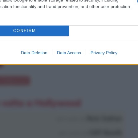
cation functionality and fraud prevention, and other user protection.
CONFIRM
Data Deletion
Data Access
Privacy Policy
a Hollywood
a volta a Hollywood
Rick Dalton
nel ruolo di
Cliff Booth
nel ruolo di