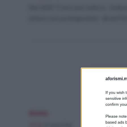
Nel 2020 "C'era una volta a... Holl
attore non protagonista - Brad Pitt
Questo film 
aforismi.m
If you wish 
sensitive in
confirm your
Anno
Please note
based ads b
2019
(7 anni fa)