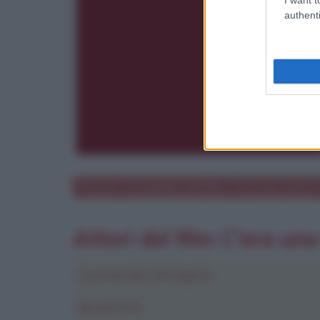
authenti
Poster e locandina del film
C'era una volta 
Attori del film C'era un
Leonardo DiCaprio
Brad Pitt