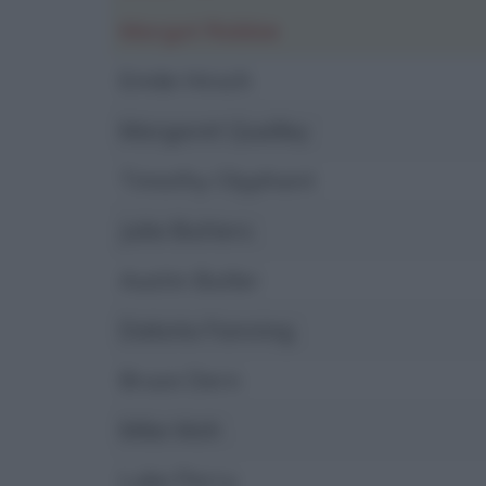
Margot Robbie
Emile Hirsch
Margaret Qualley
Timothy Olyphant
Julia Butters
Austin Butler
Dakota Fanning
Bruce Dern
Mike Moh
Luke Perry