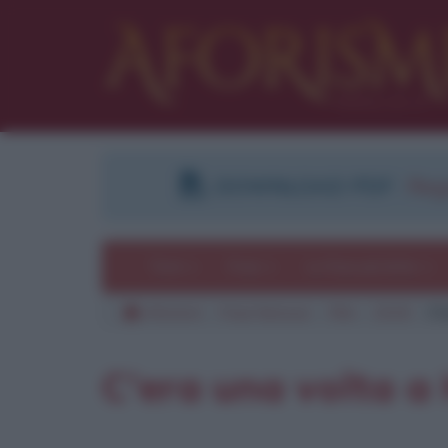
DOWNLOAD PDF
:
Regi
Temi
Frasi
Le frasi più lette
Aforismi
Frasi famose
Film
2019
C'
C'era una volta a