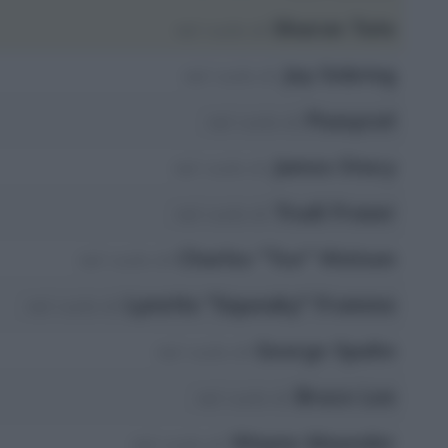
Sharon Tate
nel ruolo di
Jay Sebring
nel ruolo di
Pussycat
nel ruolo di
James Stacy
nel ruolo di
Trudi Fraser
nel ruolo di
Charles "Tex" Watson
nel ruolo di
Lynette "Squeaky" Fromme
nel ruolo di
George Spahn
nel ruolo di
Bruce Lee
nel ruolo di
Wayne Maunder
nel ruolo di