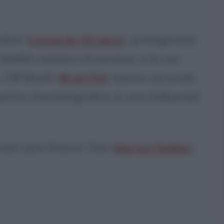
alton (
Leonardo DiCaprio
), protagonista
 telefilm western di successo, e la sua
Cliff Booth (
Brad Pitt
) stanno cercando
ndustria cinematografica, in una Hollywood
nisti sarà Sharon Tate (
Margot Robbie
),