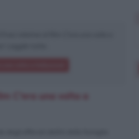
frasi relative al film
C'era una volta a
d
. Leggile tutte.
ra una volta a Hollywood
lm C'era una volta a
 degli efferati delitti della famiglia