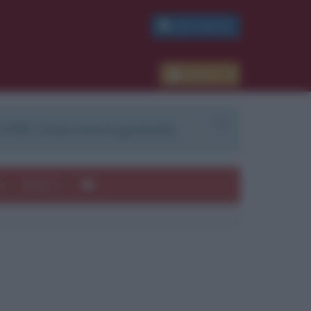
PDF GRATIS
Accedi
 PDF. Il servizio è gratuito.
e
Autori