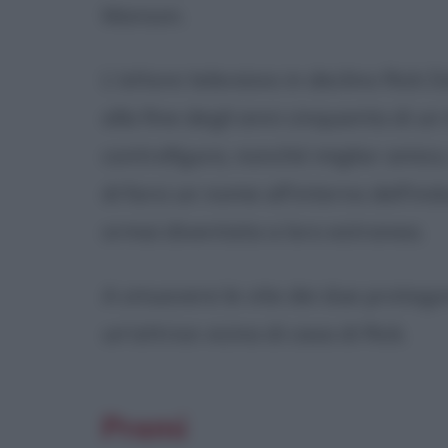
Manson.
L'attore televisivo in declino Rick D
alla fine degli anni cinquanta di un
controfigura, nonché miglior amico, 
di farsi un nome all'interno dell'i
ormai diventata a loro estranea.
A smuovere le vite dei due protago
un'attrice vicina di casa di Rick.
Premi