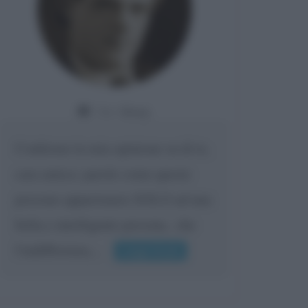
Da:
Giusy
Confermo la mia opinione su di te,
cara amica: parole come queste
possono appartenere SOLO ad una
bella e intelligente persona.. che
l'indifferenza,...
Leggi di più