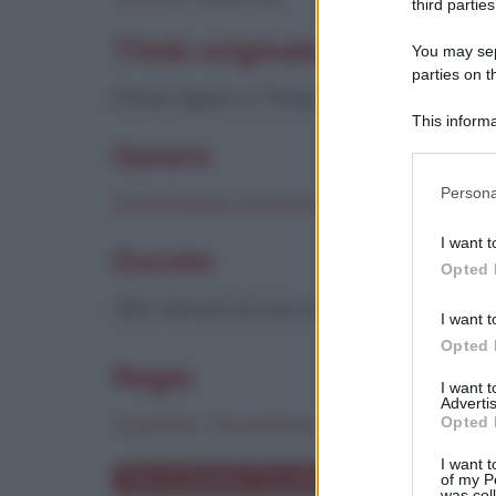
third parties
Titolo originale
You may sepa
parties on t
Once Upon a Time in... Hollywood
This informa
Participants
Genere
Please note
Persona
Commedia
,
Drammatico
information 
deny consent
I want t
Durata
in below Go
Opted 
161 minuti (2 ore e 41 minuti)
I want t
Opted 
Regia
I want 
Advertis
Quentin Tarantino
Opted 
I want t
Film di Quentin Tarantino
of my P
was col