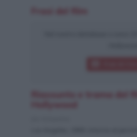
Frasi del film
Nel nostro database ci sono 23 
Hollywoo
Frasi di C'e
Riassunto e trama del fi
Hollywood
[da Wikipedia]
Los Angeles, 1969, intorno al periodo