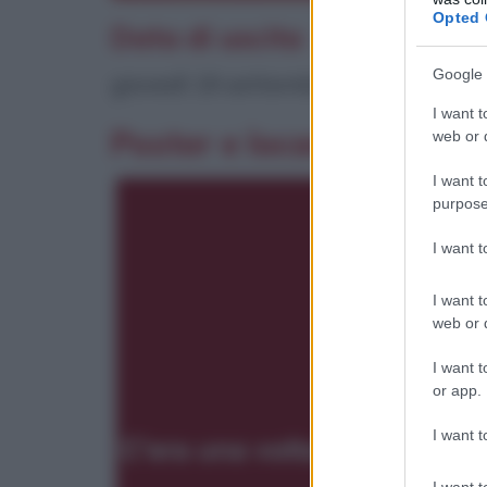
Opted 
Data di uscita
Google 
giovedì 19 settembre 2019
I want t
Poster e locandina
web or d
I want t
purpose
I want 
I want t
web or d
I want t
or app.
I want t
I want t