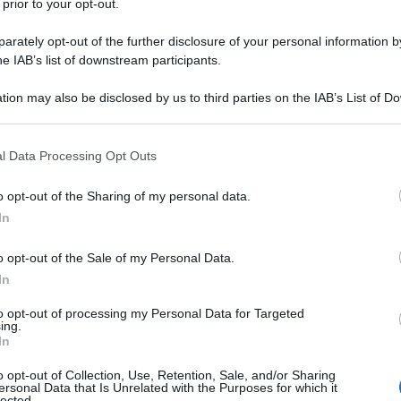
 prior to your opt-out.
rately opt-out of the further disclosure of your personal information by
he IAB’s list of downstream participants.
tion may also be disclosed by us to third parties on the IAB’s List of 
 that may further disclose it to other third parties.
 that this website/app uses one or more Google services and may gath
l Data Processing Opt Outs
including but not limited to your visit or usage behaviour. You may click 
 to Google and its third-party tags to use your data for below specifi
o opt-out of the Sharing of my personal data.
ogle consent section.
In
o opt-out of the Sale of my Personal Data.
In
to opt-out of processing my Personal Data for Targeted
ing.
In
o opt-out of Collection, Use, Retention, Sale, and/or Sharing
ersonal Data that Is Unrelated with the Purposes for which it
lected.