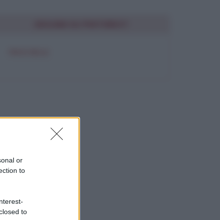
SEGUIMI SU PINTEREST
FRASI BELLE
sonal or
ection to
nterest-
closed to