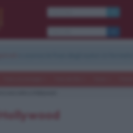
strati
e scarica le frasi degli autori in formato
Frasi con immagini
Frasi dei film
Storie
Poesi
era una volta a Hollywood
 Hollywood