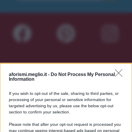
aforismi.meglio.it -
Do Not Process My Personal
Information
If you wish to opt-out of the sale, sharing to third parties, or
processing of your personal or sensitive information for
targeted advertising by us, please use the below opt-out
FRASI
section to confirm your selection.
Frase del giorno
Please note that after your opt-out request is processed you
Frasi celebri
may continue seeing interest-based ads based on personal
Frasi da condividere