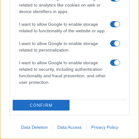
related to analytics like cookies on web or
device identifiers in apps.
I VOSTRI COMMENTI
I want to allow Google to enable storage
related to functionality of the website or app.
COMMENTO A UNA CITAZIONE DI JACK LONDON
I want to allow Google to enable storage
related to personalization.
I want to allow Google to enable storage
related to security, including authentication
functionality and fraud prevention, and other
user protection.
CONFIRM
Data Deletion
Data Access
Privacy Policy
Da:
Giusy