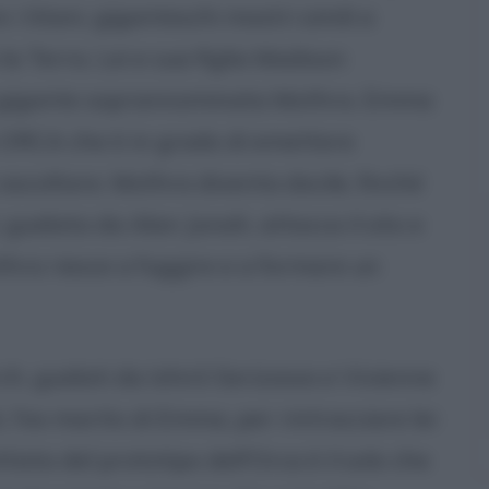
i titani, giganteschi mostri simili a
a Terra. Lei e sua figlia Madison
va gigante soprannominata Mothra. Emma
o ORCA che è in grado di emettere
 ascoltare. Mothra diventa docile, finché
 guidata da Alan Jonah, attacca il sito e
hra riesce a fuggire e a formare un
arch, guidati da Ishirō Serizawa e Vivienne
l'ex marito di Emma, per rintracciare lei
ttista del prototipo dell'Orca è il solo che