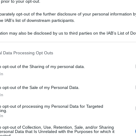
 prior to your opt-out.
ienziati scoprono che Godzilla dà segni
rately opt-out of the further disclosure of your personal information by
no ad attaccarlo, ma Mark li ferma poiché
he IAB’s list of downstream participants.
uriare il gigantesco titano. Disattivando
tion may also be disclosed by us to third parties on the IAB’s List of 
lla base per far capire a Godzilla che non
 that may further disclose it to other third parties.
 that this website/app uses one or more Google services and may gath
 marine la criniera ossea di Godzilla
l Data Processing Opt Outs
including but not limited to your visit or usage behaviour. You may click 
ressa Vivienne comprende che quelli sono
 to Google and its third-party tags to use your data for below specifi
o opt-out of the Sharing of my personal data.
ogle consent section.
to che non sono rivolti a loro. Godzilla
In
base. Mark esaminando le cartine, capisce
o opt-out of the Sale of my Personal Data.
In
eno di caccia perché si sente minacciato e
to opt-out of processing my Personal Data for Targeted
dove avverte la minaccia.
ing.
In
o opt-out of Collection, Use, Retention, Sale, and/or Sharing
no in Antartide e realizza che Jonah
ersonal Data that Is Unrelated with the Purposes for which it
lected.