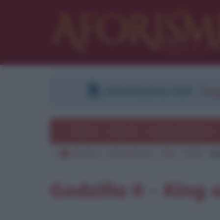
DOWNLOAD PDF
:
Regi
Temi
Frasi
Le frasi più lette
Aforismi
Frasi famose
Film
2019
Go
Godzilla II - King