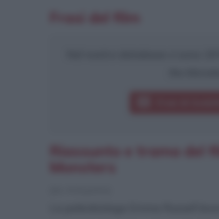
Frasi del film
Nel nostro database ci sono 19 f
the Monste
Frasi di Godzil
Riassunto e trama del fil
Monsters
[da Wikipedia]
La paleobiologa Emma Russell lavor