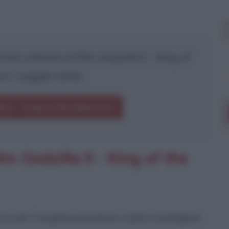
rasi relative al film
Godzilla II - King of
rs
. Leggile tutte.
la II - King of the Monsters
m Godzilla II - King of the
a per l'organizzazione cripto-zoologica