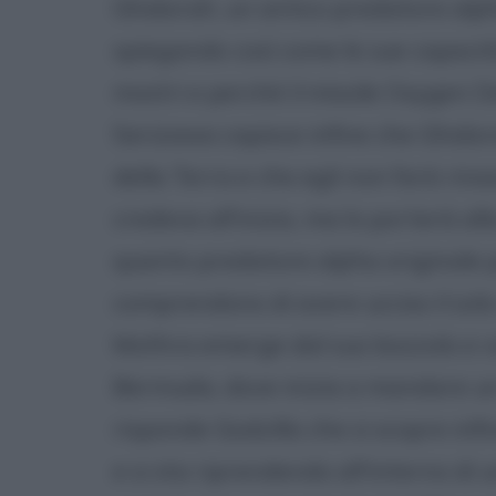
Ghidorah, un antico predatore alpha
spiegando così come le sue capacità 
mostri e perché il missile Oxygen De
Serizawa capisce infine che Ghidor
della Terra e che egli non farà rin
credeva all'inizio, ma lo porterà all
quanto predatore alpha originale pot
comprendono di avere ucciso il solo
Mothra emerge dal suo bozzolo e vo
Bermuda, dove inizia a mandare un 
risponde Godzilla che si scopre inf
e si sta riprendendo all'interno di 