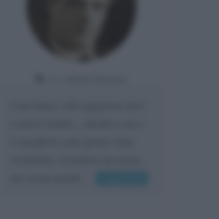
Da:
Giorgio Meneghelli
Vero.. Anche se rimane il solo
pensiero sono ancora possibili
segni di vitalità ad es. affettiva o
produttiva o decisionale. Senza il
pensiero attivo è...
Leggi di più