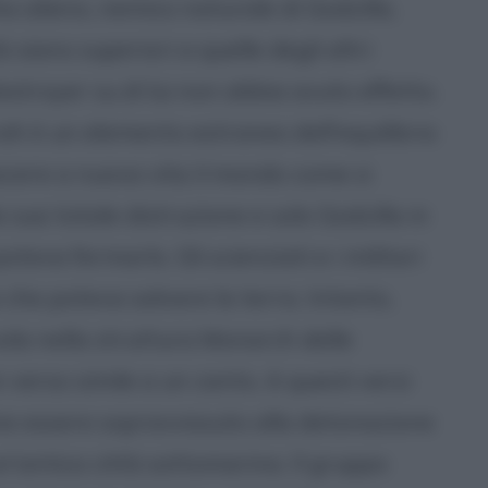
 alieno, nemico naturale di Godzilla,
siano superiori a quelle degli altri
stroyer su di lui non abbia avuto effetto.
ah è un elemento estraneo dell'equilibrio
ascere a nuova vita il mondo come si
a sua totale distruzione e solo Godzilla in
eva fermarlo. Gli scienziati e i militari
 che poteva salvare la terra. Intanto,
la nella struttura Monarch delle
verso simile a un canto. A questi versi
ine essere sopravvissuto alla detonazione
un'antica città sottomarina. Il gruppo