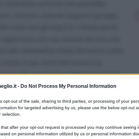
é è diventata un'arma che potrebbe
Mark, tuttavia, intende seguire il gruppo
 del resto non gli importa. Il team porta
 è aggiornato con suo sommo terrore che
ati altri diciassette titani dormienti sotto
 anche di più. Ishirō Serizawa e la
verni del mondo li vorrebbero uccidere,
e minacce per la popolazione, ma loro
eglio.it -
Do Not Process My Personal Information
titani siano benevoli e che potrebbero
to opt-out of the sale, sharing to third parties, or processing of your per
formation for targeted advertising by us, please use the below opt-out s
am giunge infine a Castel Bravo, una base
 selection.
 ha il compito di monitorare
 that after your opt-out request is processed you may continue seeing i
soni improvvisi mettono in allarme la
ased on personal information utilized by us or personal information dis