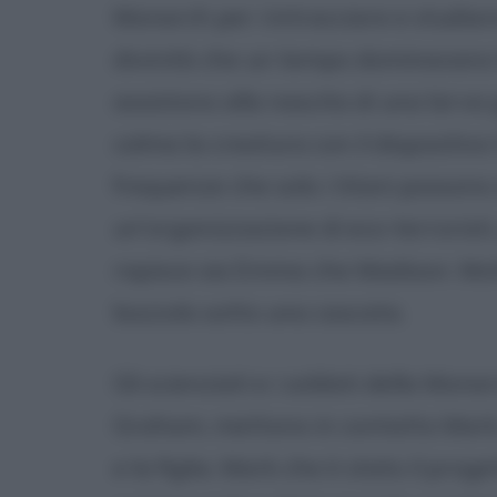
Monarch per rintracciare e studiare 
divinità che un tempo dominavano l
assistono alla nascita di una lar
calma la creatura con il dispositiv
frequenze che solo i titani possono
un'organizzazione di eco-terroristi,
rapisce sia Emma che Madison. Mot
bozzolo sotto una cascata.
Gli scienziati e i soldati della Mon
Graham, mettono in contatto Mark, 
e la figlia. Mark che è stato il proge