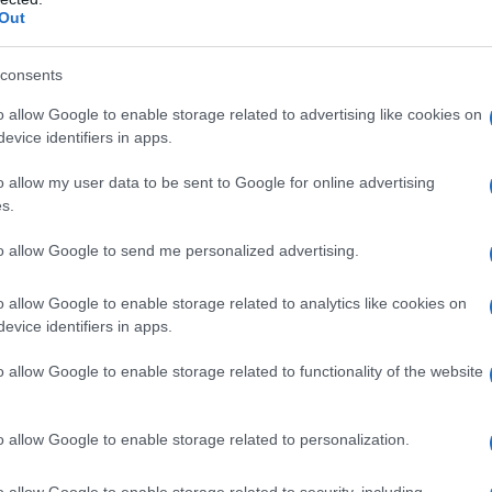
o nel ghiaccio chiamato "Mostro Zero", un
Out
tro che Godzilla avvertiva come una
consents
Jonah attacca i soldati della Monarch e
o allow Google to enable storage related to advertising like cookies on
 risvegliare il Mostro Zero. Il Titano
evice identifiers in apps.
 Godzilla non emerge e i due si impegnano
o allow my user data to be sent to Google for online advertising
s.
ale la dott.ssa Vivienne Graham viene
to allow Google to send me personalized advertising.
via poco dopo.
o allow Google to enable storage related to analytics like cookies on
evice identifiers in apps.
ossimo obiettivo di Jonah è in Messico,
o allow Google to enable storage related to functionality of the website
vela il suo coinvolgimento con Jonah e
ecessario a salvare il mondo, convinzione
o allow Google to enable storage related to personalization.
io Andrew durante l'attacco del 2014 a
o allow Google to enable storage related to security, including