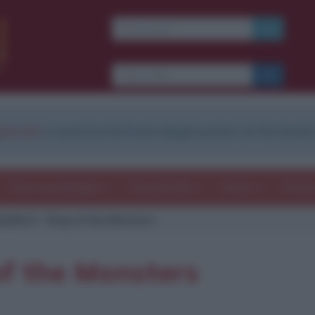
strati
e scarica le frasi degli autori in formato
Frasi con immagini
Frasi dei film
Storie
Poesi
dzilla II - King of the Monsters
 of the Monsters