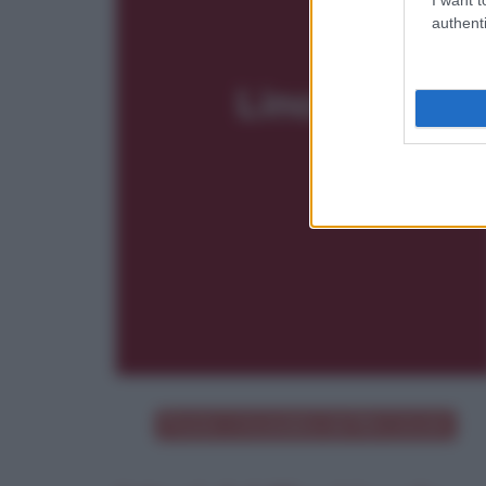
authenti
Poster e locandina del film
Lincoln