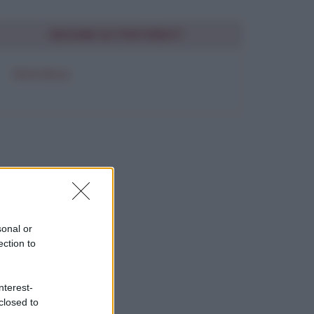
SEGUIMI SU PINTEREST
FRASI BELLE
sonal or
ection to
nterest-
closed to