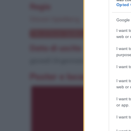
Regia
Opted 
Steven Spielberg
Google 
I want t
Film di Steven Spielberg
web or d
Data di uscita
I want t
purpose
giovedì 24 gennaio 2013
I want 
Poster e locandina
I want t
web or d
I want t
or app.
I want t
I want t