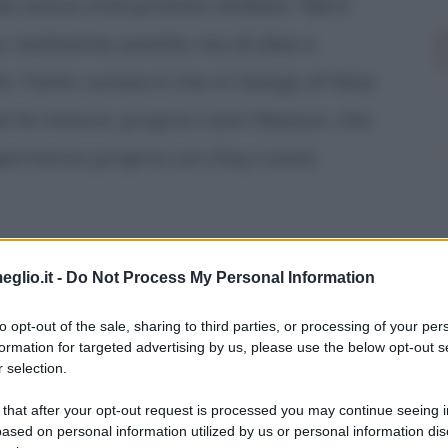
le aveva interpretato William "Bill il
 realmente esistito ma di idee e
oln. Fatto curioso è che in Gangs of New
arte minore, proprio Liam Neeson, che
mportanza proprio con Day-Lewis.
eglio.it -
Do Not Process My Personal Information
to opt-out of the sale, sharing to third parties, or processing of your per
formation for targeted advertising by us, please use the below opt-out s
su
 selection.
 that after your opt-out request is processed you may continue seeing i
ased on personal information utilized by us or personal information dis