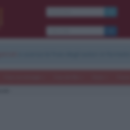
strati
e scarica le frasi degli autori in formato
Frasi con immagini
Frasi dei film
Storie
Poesi
ncoln