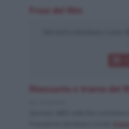
Frasi del film
Nel nostro database ci sono 38 
F
Riassunto e trama del fi
[da Wikipedia]
Gennaio 1865: nelle fasi conclusive 
Presidente Abraham Lincoln (
Dani