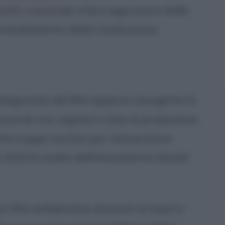
avitù, riuscendo a fare approvare dalla
 Emendamento della Costituzione.
tagonista del film appena il progetto fu
 accordo con regista e casa di produzione,
rché troppo vecchio per interpretare
2010 fu scelto definitivamente Daniel
 un film ambientato durante la Guerra