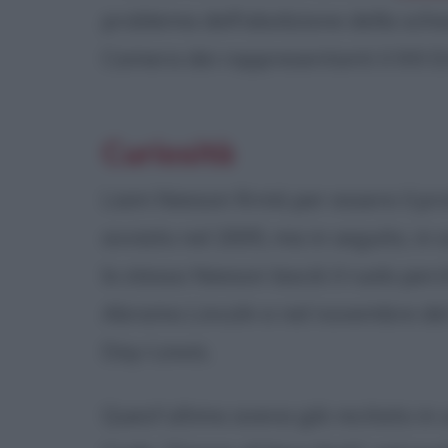
problema dell'abolizione della schi
Camera dei rappresentanti il XIII
Curiosità
Liam Neeson firmò per essere il pro
avviato nel 2005, ma in seguito, in
lo stesso Neeson lasciò il ruolo pe
Abramo Lincoln e nel novembre del 
Day-Lewis.
Quest'ultimo aveva già recitato in