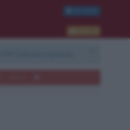
PDF GRATIS
Accedi
 PDF. Il servizio è gratuito.
e
Autori