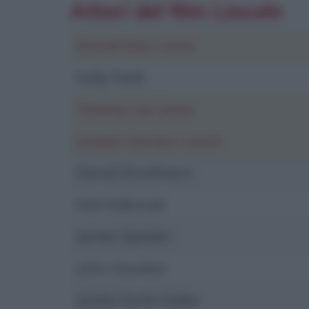
Attori del film Lincoln
Daniel Day-Lewis
Sally Field
Tommy Lee Jones
Joseph Gordon-Levitt
David Strathairn
Hal Holbrook
James Spader
John Hawkes
Jackie Earle Haley