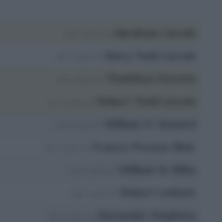
Abraham Lincoln
nel ruolo di
Mary Todd Lincoln
nel ruolo di
Thaddeus Stevens
nel ruolo di
Robert Todd Lincoln
nel ruolo di
William H. Seward
nel ruolo di
Francis Preston Blair
nel ruolo di
William N. Bilbo
nel ruolo di
Robert Latham
nel ruolo di
Alexander Stephens
nel ruolo di