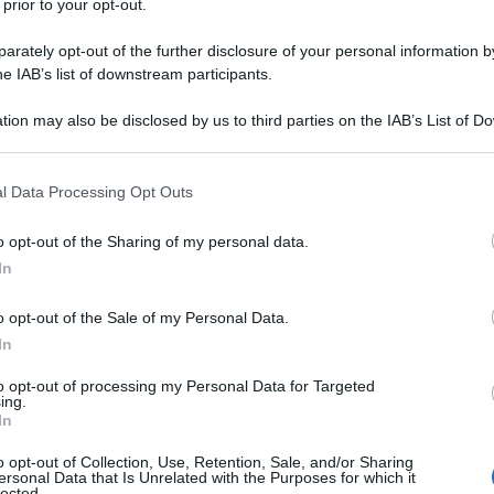
 prior to your opt-out.
rately opt-out of the further disclosure of your personal information by
he IAB’s list of downstream participants.
tion may also be disclosed by us to third parties on the IAB’s List of 
 that may further disclose it to other third parties.
 that this website/app uses one or more Google services and may gath
l Data Processing Opt Outs
including but not limited to your visit or usage behaviour. You may click 
 to Google and its third-party tags to use your data for below specifi
o opt-out of the Sharing of my personal data.
ogle consent section.
In
o opt-out of the Sale of my Personal Data.
In
to opt-out of processing my Personal Data for Targeted
ing.
In
o opt-out of Collection, Use, Retention, Sale, and/or Sharing
ersonal Data that Is Unrelated with the Purposes for which it
lected.