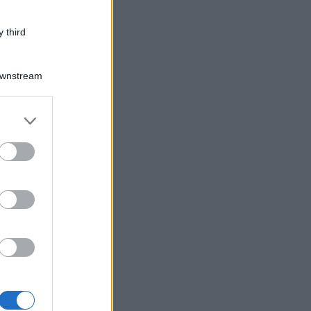
 third
Downstream
er and store
to grant or
ed purposes