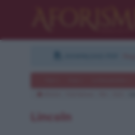
DOWNLOAD PDF
:
Regi
Temi
Frasi
Le frasi più lette
Aforismi
Frasi famose
Film
2012
Li
Lincoln