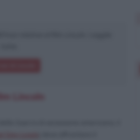
frasi relative al film
Lincoln
. Leggile
tutte.
rasi di Lincoln
lm Lincoln
della Guerra di secessione americana, il
el Day-Lewis
) deve affrontare il