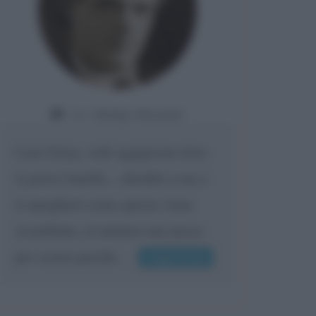
Da:
Giorgio Meneghelli
Vero.. Anche se rimane il solo
pensiero sono ancora possibili
segni di vitalità ad es. affettiva o
produttiva o decisionale. Senza il
pensiero attivo è...
Leggi di più