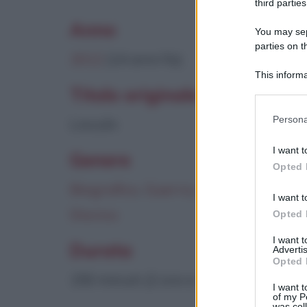
third parties
Anno
You may sepa
parties on t
2012
(14 anni fa)
This informa
Participants
Titolo originale
Please note
Persona
Lincoln
information 
deny consent
I want t
Genere
in below Go
Opted 
Biografico
,
Guerra
,
Drammatico
,
I want t
Storico
Opted 
I want 
Durata
Advertis
Opted 
150 minuti (2 ore e 30 minuti)
I want t
of my P
was col