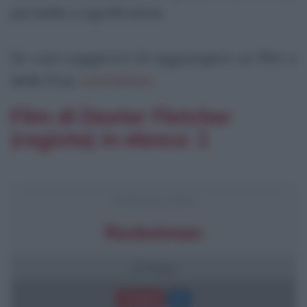
più belle e significative.
Se vuoi suggerirci di aggiungere un film o
delle frasi,
contattaci
.
Film di Dexter Fletcher
(regista) in elenco: 1
FRASI DEL FILM
Rocketman
27 frasi
Trama