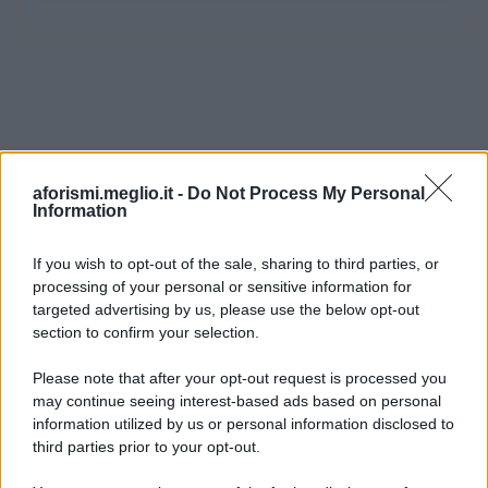
aforismi.meglio.it -
Do Not Process My Personal
Information
If you wish to opt-out of the sale, sharing to third parties, or
processing of your personal or sensitive information for
Ricevi LE FRASI PIÙ BELLE via e-mail
targeted advertising by us, please use the below opt-out
section to confirm your selection.
E-mail
OK
Please note that after your opt-out request is processed you
may continue seeing interest-based ads based on personal
information utilized by us or personal information disclosed to
third parties prior to your opt-out.