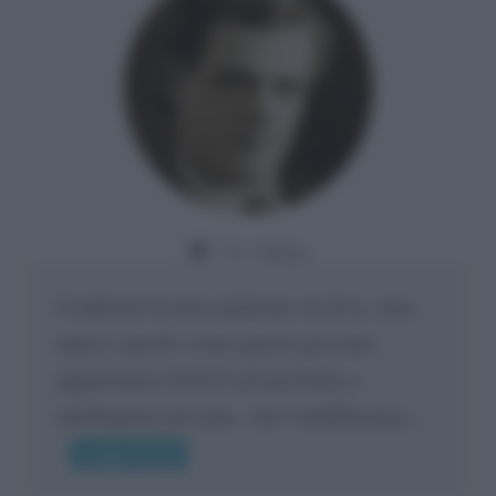
Da:
Giusy
Confermo la mia opinione su di te, cara
amica: parole come queste possono
appartenere SOLO ad una bella e
intelligente persona.. che l'indifferenza,...
Leggi di più