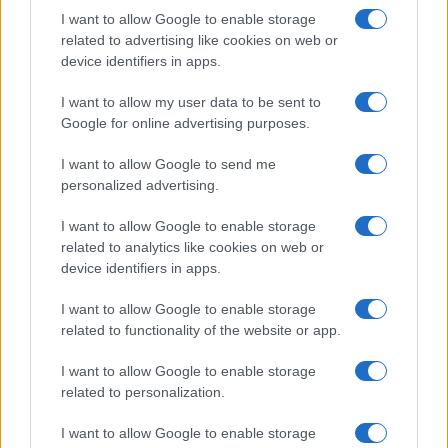
I want to allow Google to enable storage
FILM
related to advertising like cookies on web or
device identifiers in apps.
Frasi dei film
Frase film della settimana
I want to allow my user data to be sent to
Frasi film più lette
Google for online advertising purposes.
Incipit dei film
Elenco registi
I want to allow Google to send me
Film più cercati
personalized advertising.
Frasi sul cinema
I want to allow Google to enable storage
SERVIZI
related to analytics like cookies on web or
Mappa del sito
device identifiers in apps.
Privacy Policy
Cookie Policy
I want to allow Google to enable storage
Frasi suddivise per tema
related to functionality of the website or app.
Foto con frasi belle
I want to allow Google to enable storage
Indice degli autori
related to personalization.
I want to allow Google to enable storage
Aforismi
.meglio.it è l'archivio web dedicato a frasi,