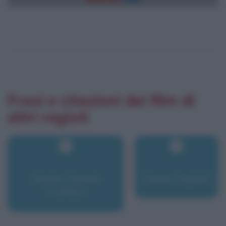
Frasi e citazioni dei film di
altri registi
Destin Daniel
Diane English
Cretton