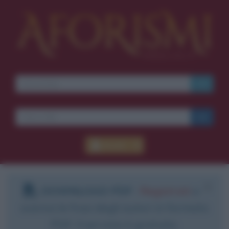
Accedi
DOWNLOAD PDF
:
Registrati
e
scarica le frasi degli autori in formato
PDF. Il servizio è gratuito.