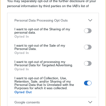
You may separately opt-out of the further disclosure of your
personal information by third parties on the IAB’s list of
downstream participants.
Personal Data Processing Opt Outs
This information may also be disclosed by us to third parties
on the IAB’s List of Downstream Participants that may further
I want to opt-out of the Sharing of my
disclose it to other third parties.
personal data.
Opted In
Please note that this website/app uses one or more Google
services and may gather and store information including but
I want to opt-out of the Sale of my
Personal Data.
not limited to your visit or usage behaviour. You may click to
Opted In
grant or deny consent to Google and its third-party tags to
use your data for below specified purposes in below Google
I want to opt-out of processing my
consent section.
Personal Data for Targeted Advertising.
FRASI
Opted In
Frase del giorno
I want to opt-out of Collection, Use,
Frasi celebri
Retention, Sale, and/or Sharing of my
Personal Data that Is Unrelated with the
Frasi da condividere
Purposes for which it was collected.
Poesie
Opted Out
Proverbi
Incipit letterari
Google consents
Storie con morale