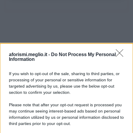
aforismi.meglio.it -
Do Not Process My Personal
Information
If you wish to opt-out of the sale, sharing to third parties, or
processing of your personal or sensitive information for
Ricevi LE FRASI PIÙ BELLE via e-mail
targeted advertising by us, please use the below opt-out
section to confirm your selection.
E-mail
OK
Please note that after your opt-out request is processed you
may continue seeing interest-based ads based on personal
information utilized by us or personal information disclosed to
third parties prior to your opt-out.