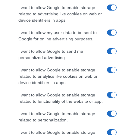
Storie con morale
I want to allow Google to enable storage
FILM
related to advertising like cookies on web or
device identifiers in apps.
Frasi dei film
Frase film della settimana
I want to allow my user data to be sent to
Frasi film più lette
Google for online advertising purposes.
Incipit dei film
Elenco registi
I want to allow Google to send me
Film più cercati
personalized advertising.
Frasi sul cinema
I want to allow Google to enable storage
SERVIZI
related to analytics like cookies on web or
Mappa del sito
device identifiers in apps.
Privacy Policy
Cookie Policy
I want to allow Google to enable storage
Frasi suddivise per tema
related to functionality of the website or app.
Foto con frasi belle
I want to allow Google to enable storage
Indice degli autori
related to personalization.
I want to allow Google to enable storage
Aforismi
.meglio.it è l'archivio web dedicato a frasi,