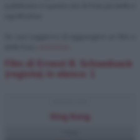
pubblicato in questo sito le frasi più belle e
significative.
Se vuoi suggerirci di aggiungere un film o
delle frasi,
contattaci
.
Film di Ernest B. Schoedsack
(regista) in elenco: 1
FRASI DEL FILM
King Kong
7 frasi