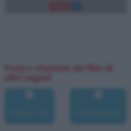
Trama
Frasi e citazioni dei film di
altri registi
Ermanno Olmi
Ernie Barbarash