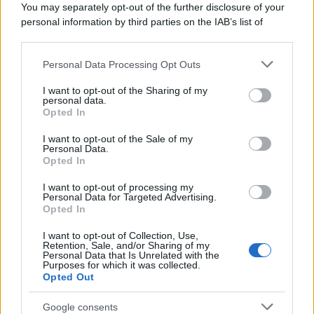
You may separately opt-out of the further disclosure of your
personal information by third parties on the IAB’s list of
downstream participants.
Personal Data Processing Opt Outs
This information may also be disclosed by us to third parties
on the IAB’s List of Downstream Participants that may further
I want to opt-out of the Sharing of my
disclose it to other third parties.
personal data.
Opted In
Please note that this website/app uses one or more Google
services and may gather and store information including but
I want to opt-out of the Sale of my
Personal Data.
not limited to your visit or usage behaviour. You may click to
Opted In
grant or deny consent to Google and its third-party tags to
use your data for below specified purposes in below Google
I want to opt-out of processing my
consent section.
Personal Data for Targeted Advertising.
FRASI
Opted In
Frase del giorno
I want to opt-out of Collection, Use,
Frasi celebri
Retention, Sale, and/or Sharing of my
Personal Data that Is Unrelated with the
Frasi da condividere
Purposes for which it was collected.
Poesie
Opted Out
Proverbi
Incipit letterari
Google consents