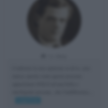
Da:
Giusy
Confermo la mia opinione su di te, cara
amica: parole come queste possono
appartenere SOLO ad una bella e
intelligente persona.. che l'indifferenza,...
Leggi di più