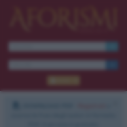
Accedi
DOWNLOAD PDF
:
Registrati
e
scarica le frasi degli autori in formato
PDF. Il servizio è gratuito.