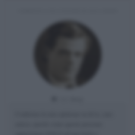
COMMENTO A UNA CITAZIONE DI JACK LONDON
Da:
Giusy
Confermo la mia opinione su di te, cara
amica: parole come queste possono
appartenere SOLO ad una bella e