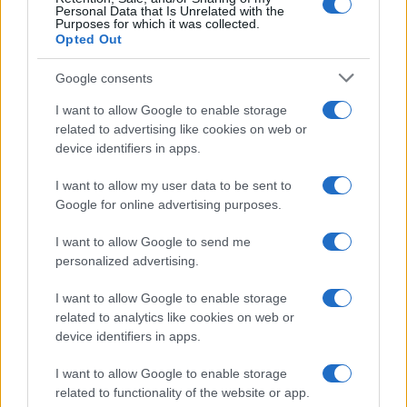
Personal Data that Is Unrelated with the
Frasi da condividere
Purposes for which it was collected.
Poesie
Opted Out
Proverbi
Incipit letterari
Google consents
Storie con morale
I want to allow Google to enable storage
FILM
related to advertising like cookies on web or
device identifiers in apps.
Frasi dei film
Frase film della settimana
I want to allow my user data to be sent to
Frasi film più lette
Google for online advertising purposes.
Incipit dei film
Elenco registi
I want to allow Google to send me
Film più cercati
personalized advertising.
Frasi sul cinema
I want to allow Google to enable storage
SERVIZI
related to analytics like cookies on web or
Mappa del sito
device identifiers in apps.
Privacy Policy
Cookie Policy
I want to allow Google to enable storage
Frasi suddivise per tema
related to functionality of the website or app.