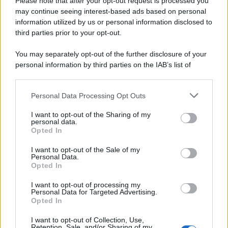
Please note that after your opt-out request is processed you
may continue seeing interest-based ads based on personal
information utilized by us or personal information disclosed to
third parties prior to your opt-out.
You may separately opt-out of the further disclosure of your
personal information by third parties on the IAB’s list of
downstream participants.
Personal Data Processing Opt Outs
This information may also be disclosed by us to third parties
on the IAB’s List of Downstream Participants that may further
I want to opt-out of the Sharing of my
disclose it to other third parties.
personal data.
Opted In
Please note that this website/app uses one or more Google
services and may gather and store information including but
I want to opt-out of the Sale of my
Personal Data.
not limited to your visit or usage behaviour. You may click to
Opted In
grant or deny consent to Google and its third-party tags to
use your data for below specified purposes in below Google
I want to opt-out of processing my
consent section.
Personal Data for Targeted Advertising.
FRASI
Opted In
Frase del giorno
I want to opt-out of Collection, Use,
Frasi celebri
Retention, Sale, and/or Sharing of my