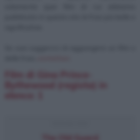
solamente quei film di cui abbiamo
pubblicato in questo sito le frasi più belle e
significative.
Se vuoi suggerirci di aggiungere un film o
delle frasi,
contattaci
.
Film di Gina Prince-
Bythewood (regista) in
elenco: 1
FRASI DEL FILM
The Old Guard