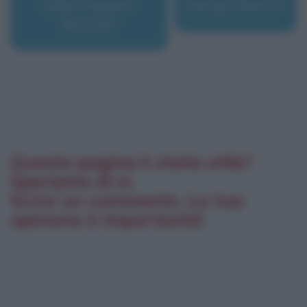
Gilles Paquet-
Giorgio Bianchi
Brenner
Questa pagina è stata utile?
Speriamo di sì.
Scrivi un commento. La tua
opinione è importante!