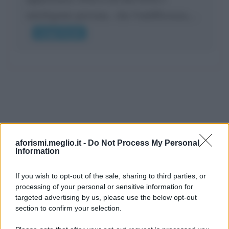
intelligente persona.. che l'indifferenza,...
Leggi di più
aforismi.meglio.it -
Do Not Process My Personal
Information
If you wish to opt-out of the sale, sharing to third parties, or
processing of your personal or sensitive information for
Ricevi LE FRASI PIÙ BELLE via e-mail
targeted advertising by us, please use the below opt-out
section to confirm your selection.
E-mail
OK