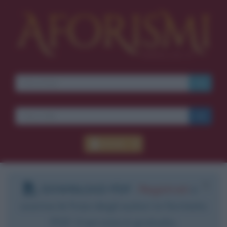
Accedi
DOWNLOAD PDF
:
Registrati
e
scarica le frasi degli autori in formato
PDF. Il servizio è gratuito.