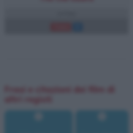
14 frasi
Trama
Frasi e citazioni dei film di
altri registi