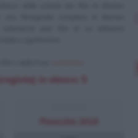
elenco delle schede dei film di Matteo
i una filmografia completa di Matteo
 solamente quei film di cui abbiamo
 belle e significative.
ilm o delle frasi,
contattaci
.
regista) in elenco: 5
FRASI DEL FILM
Pinocchio 2019
9 frasi