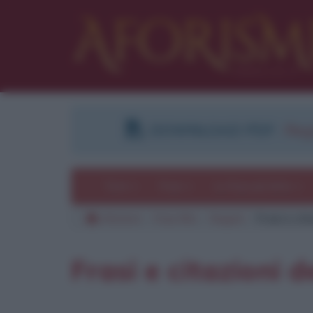
DOWNLOAD PDF
:
Regi
Temi
Frasi
Le frasi più lette
Aforismi
Frasi film
Registi
Frasi e cit
Frasi e citazioni 