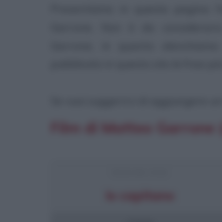
Presentiamo in questa pagina l'
Garrone. Non è da considerars
Garrone, in quanto elenchiamo
pubblicato in questo sito le frasi più
Se vuoi suggerirci di aggiungere un f
Film di Matteo Garrone (
FRASI DEL FILM
Io capitano
2 frasi