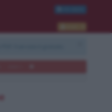
PDF GRATIS
Accedi
 PDF. Il servizio è gratuito.
e
Autori
ne