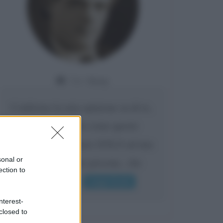
Da:
Giusy
Confermo la mia opinione su di te,
cara amica: parole come queste
possono appartenere SOLO ad una
bella e intelligente persona.. che
sonal or
ection to
l'indifferenza,...
Leggi di più
nterest-
closed to