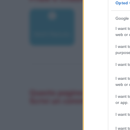
Opted 
Google 
I want t
Matt Reeves
web or d
I want t
purpose
I want 
I want t
web or d
Questa pagina è stata utile?
I want t
Scrivi un commento. La tua
or app.
I want t
I want t