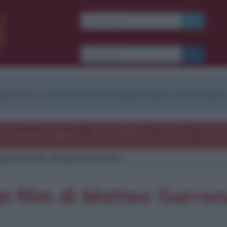
strati
e scarica le frasi degli autori in formato
Frasi con immagini
Frasi dei film
Storie
Poesi
azioni dei film di Matteo Garrone
dei film di Matteo Garro