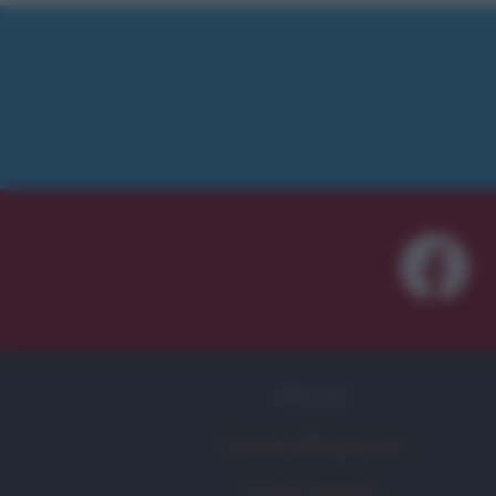
FRASI
Frase del giorno
Frasi celebri