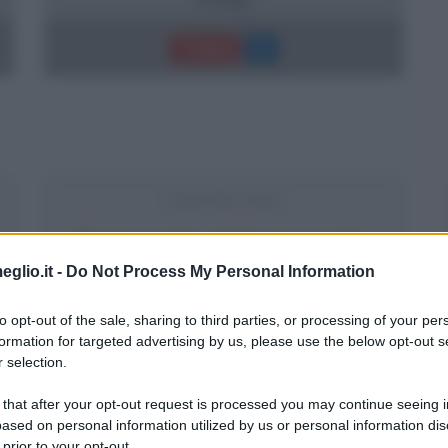
Trama
FRASI DEL FILM
Il racconto dei racconti -
Tale of Tales
eglio.it -
Do Not Process My Personal Information
to opt-out of the sale, sharing to third parties, or processing of your per
13 frasi
formation for targeted advertising by us, please use the below opt-out s
 selection.
Trama
 that after your opt-out request is processed you may continue seeing i
ased on personal information utilized by us or personal information dis
 prior to your opt-out.