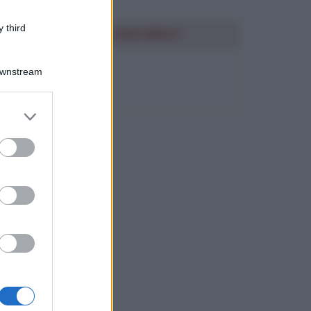
 third
SEGUIMI SU PINTEREST
Downstream
FRASI BELLE
er and store
to grant or
ed purposes