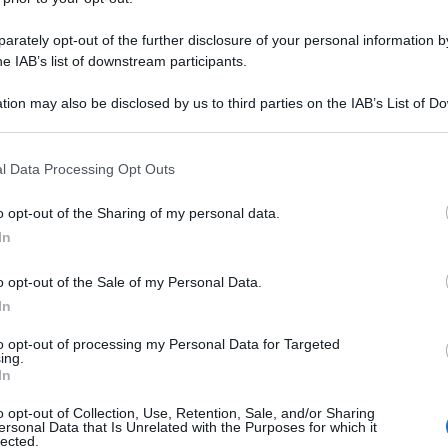
rately opt-out of the further disclosure of your personal information by
he IAB’s list of downstream participants.
tion may also be disclosed by us to third parties on the IAB’s List of 
 that may further disclose it to other third parties.
 that this website/app uses one or more Google services and may gath
l Data Processing Opt Outs
including but not limited to your visit or usage behaviour. You may click 
 to Google and its third-party tags to use your data for below specifi
o opt-out of the Sharing of my personal data.
ogle consent section.
In
o opt-out of the Sale of my Personal Data.
In
to opt-out of processing my Personal Data for Targeted
ing.
In
o opt-out of Collection, Use, Retention, Sale, and/or Sharing
ersonal Data that Is Unrelated with the Purposes for which it
di altri registi
lected.