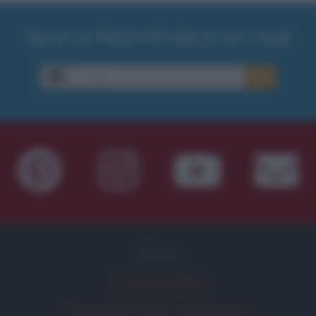
Ricevi LE FRASI PIÙ BELLE via e-mail
E-mail
OK
FILM
Frasi dei film
Frase film della settimana