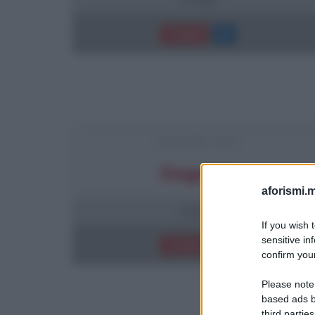
Trama
FRASI DEL FILM
Dogman
aforismi.m
4 frasi
If you wish 
sensitive in
Trama
confirm your
Please note
based ads b
third parties