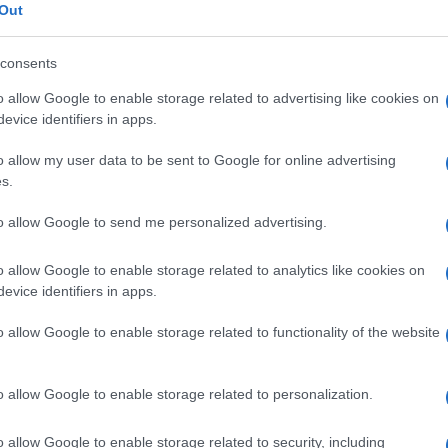
Out
consents
o allow Google to enable storage related to advertising like cookies on
Matteo Garrone[1]
evice identifiers in apps.
o allow my user data to be sent to Google for online advertising
s.
to allow Google to send me personalized advertising.
o allow Google to enable storage related to analytics like cookies on
evice identifiers in apps.
 Speriamo di sì.
o allow Google to enable storage related to functionality of the website
 opinione è importante!
o allow Google to enable storage related to personalization.
o allow Google to enable storage related to security, including