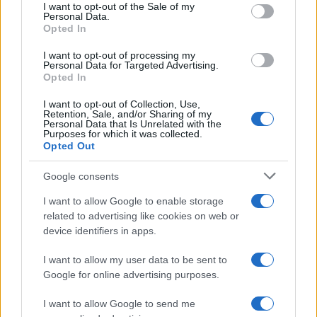
services and may gather and store information including but
I want to opt-out of the Sale of my
Personal Data.
not limited to your visit or usage behaviour. You may click to
Opted In
grant or deny consent to Google and its third-party tags to
use your data for below specified purposes in below Google
I want to opt-out of processing my
consent section.
Personal Data for Targeted Advertising.
FRASI
Opted In
Frase del giorno
I want to opt-out of Collection, Use,
Frasi celebri
Retention, Sale, and/or Sharing of my
Personal Data that Is Unrelated with the
Frasi da condividere
Purposes for which it was collected.
Poesie
Opted Out
Proverbi
Incipit letterari
Google consents
Storie con morale
I want to allow Google to enable storage
FILM
related to advertising like cookies on web or
device identifiers in apps.
Frasi dei film
Frase film della settimana
I want to allow my user data to be sent to
Frasi film più lette
Google for online advertising purposes.
Incipit dei film
Elenco registi
I want to allow Google to send me
Film più cercati