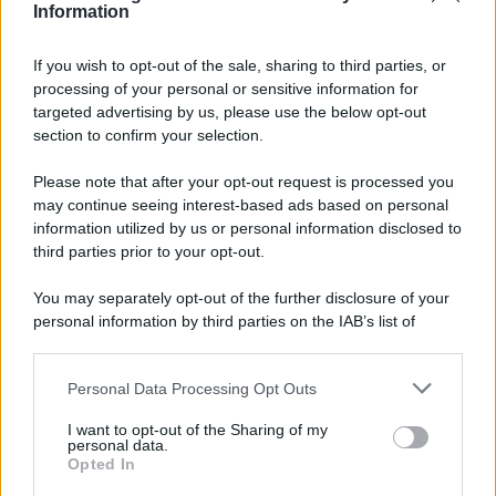
Information
If you wish to opt-out of the sale, sharing to third parties, or
processing of your personal or sensitive information for
Ricevi LE FRASI PIÙ BELLE via e-mail
targeted advertising by us, please use the below opt-out
section to confirm your selection.
E-mail
OK
Please note that after your opt-out request is processed you
may continue seeing interest-based ads based on personal
information utilized by us or personal information disclosed to
third parties prior to your opt-out.
You may separately opt-out of the further disclosure of your
personal information by third parties on the IAB’s list of
downstream participants.
Personal Data Processing Opt Outs
This information may also be disclosed by us to third parties
on the IAB’s List of Downstream Participants that may further
I want to opt-out of the Sharing of my
disclose it to other third parties.
personal data.
Opted In
Please note that this website/app uses one or more Google