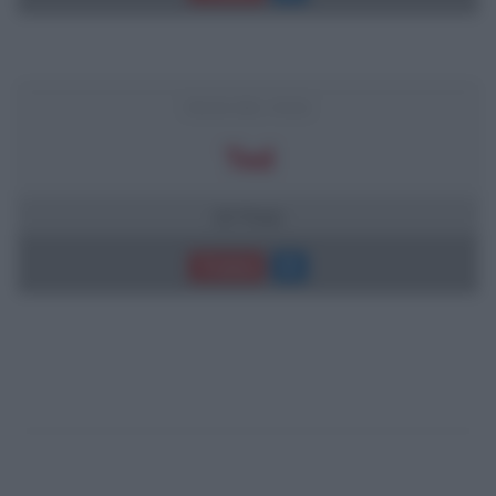
FRASI DEL FILM
Ted
10 frasi
Trama