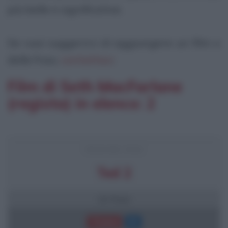
più belle e significative.
Se vuoi suggerirci di aggiungere un film o
delle frasi,
contattaci
.
Film di Seth MacFarlane
(regista) in elenco: 2
FRASI DEL FILM
Ted 2
10 frasi
Trama