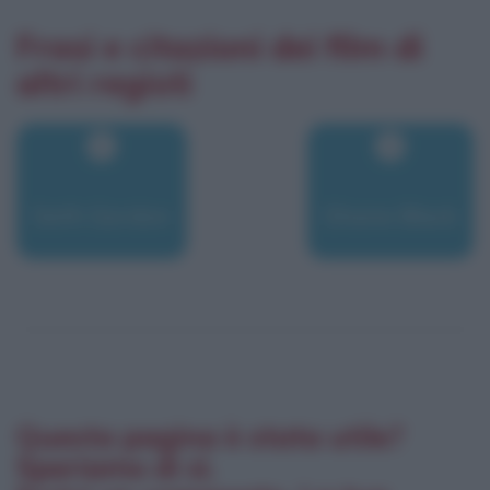
Frasi e citazioni dei film di
altri registi
Seth Gordon
Shane Black
Questa pagina è stata utile?
Speriamo di sì.