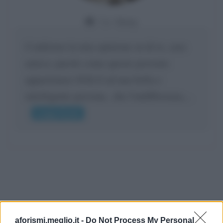
Da:
Giusy
Confermo la mia opinione su di te, cara
amica: parole come queste possono
appartenere SOLO ad una bella e
intelligente persona.. che l'indifferenza,...
Leggi di più
aforismi.meglio.it -
Do Not Process My Personal