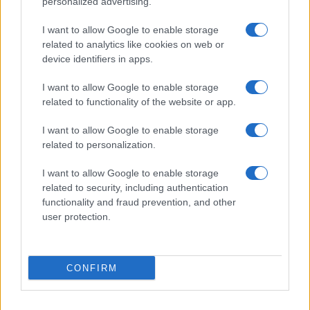
personalized advertising.
Frasi sul cinema
I want to allow Google to enable storage
SERVIZI
related to analytics like cookies on web or
Mappa del sito
device identifiers in apps.
Privacy Policy
Cookie Policy
I want to allow Google to enable storage
Frasi suddivise per tema
related to functionality of the website or app.
Foto con frasi belle
I want to allow Google to enable storage
Indice degli autori
related to personalization.
I want to allow Google to enable storage
Aforismi
.meglio.it è l'archivio web dedicato a frasi,
related to security, including authentication
aforismi e citazioni più grande del web (137.912 frasi in
functionality and fraud prevention, and other
database) • ©2005-2025 • La riproduzione dei testi è
user protection.
consentita citando la fonte secondo la Licenza
Creative Commons
• Nota: in qualità di Affiliato Amazon,
il sito ricava una commissione sugli acquisti idonei. •
CONFIRM
Contatti