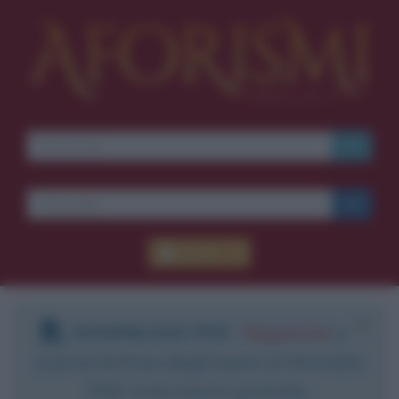
Accedi
DOWNLOAD PDF
:
Registrati
e
scarica le frasi degli autori in formato
PDF. Il servizio è gratuito.