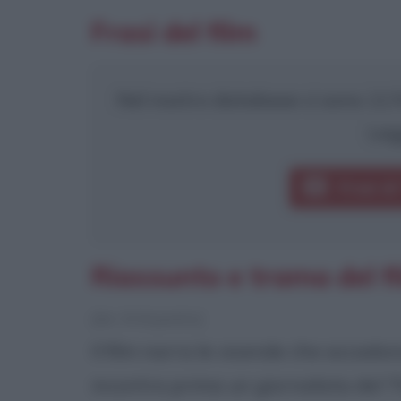
Frasi del film
Nel nostro database ci sono 11 fr
Leg
Frasi d
Riassunto e trama del f
[da Wikipedia]
Il film narra le vicende che accad
incontra prima un giornalista del 