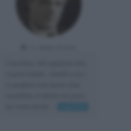
Da:
Gladys Bozanic
Cara Giusy, vedi oggigiorno dove
ti porta l'umiltà... chiedilo a me e
ti spiegherò come questa viene
ricambiata, al minimo uno passa
per scemo perché...
Leggi di più