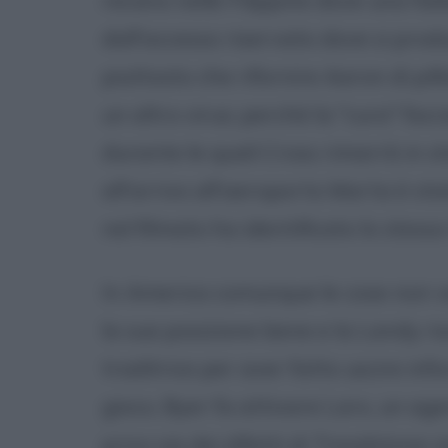
dall'accesso riservato dove si produ
piuttosto che rifornire Aaron di pill
un altro virus; perché la "cura" fac
durante le quali Cross rimarrà in st
all'arrivo all'aeroporto Marta è st
nel filmato ha identificato lo stesso
In America comunque le cose non 
la sua posizione bene e la Landy ris
traditrice per aver fatto uscire inf
gioco, Byer fa attivare Larx, un a
privo sia dei difetti di Treadstone 