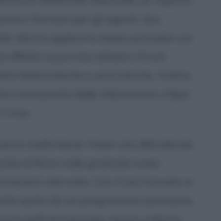
cono i farmaci per gli agenti. Qui,
ole, Marta applica lo stesso principio con
cia effetto occorrono almeno 24 ore
ato febbricitante e sarà inerme. Inoltre,
ata riconosciuta dalle telecamere, e Byer
 Cross.
vanno molto bene; Vosen sta difendendo
chia di finire sulla graticola come
ormazioni riservate. Con Cross tornato in
gente uscito da un programma successivo,
sia di quelli di Outcome; Aaron e Marta