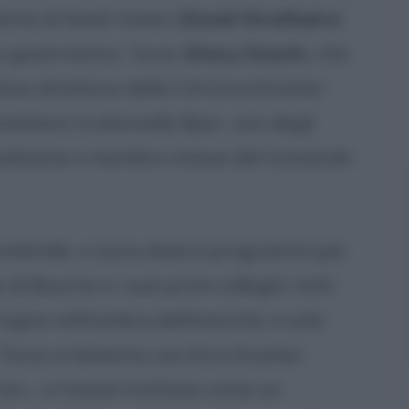
ente di Noah Vosen (
David Strathairn
)
 governativo, Turso (
Stacy Keach
), che
stesso direttore della CIA Ezra Kramer
ntattare il colonnello Byer, uno degli
readstone e membro chiave del Comando
ombrello, ci sono diversi programmi per
di Bourne e i suoi primi colleghi; tutti
agire nell'ombra dall'esercito, e solo
 Turso si lamenta con Ezra Kramer
ari... e l'avete trattata come un