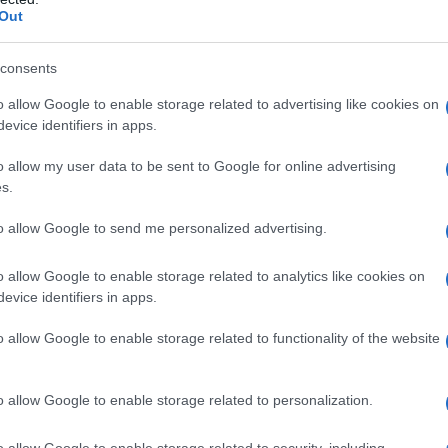
Out
senta; tra gli arrestati figura Albert
consents
o allow Google to enable storage related to advertising like cookies on
rimi agenti Treadstone e dei loro
evice identifiers in apps.
do con i federali e quindi la CIA lo ha
o allow my user data to be sent to Google for online advertising
icato su YouTube ritrae Hirsch con altri
s.
se fasi di realizzazione e manutenzione
to allow Google to send me personalized advertising.
ire, e tra di loro c'è Marta Shearing
o allow Google to enable storage related to analytics like cookies on
 rinunciato alla possibilità di far carriera
evice identifiers in apps.
seguire il suo lavoro; tra gli agenti che
o allow Google to enable storage related to functionality of the website
camente da lei vi è lo stesso Aaron Cross,
o allow Google to enable storage related to personalization.
 pillole. Marta è appena sopravvissuta per
o allow Google to enable storage related to security, including