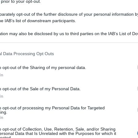
 prior to your opt-out.
io incontra un altro agente confinato lì,
rately opt-out of the further disclosure of your personal information by
he IAB’s list of downstream participants.
tion may also be disclosed by us to third parties on the IAB’s List of 
ngono terminati con pillole simili a quelle
 that may further disclose it to other third parties.
 ricorre a un missile sparato da un drone
 that this website/app uses one or more Google services and may gath
l Data Processing Opt Outs
 segnalatore impiantato sotto la pelle
including but not limited to your visit or usage behaviour. You may click 
 to Google and its third-party tags to use your data for below specifi
o opt-out of the Sharing of my personal data.
n lupo; la distruzione del segnalatore e del
ogle consent section.
In
so, ma il primo missile ha distrutto la
o opt-out of the Sale of my Personal Data.
oblema non da poco, poiché le pillole
In
soprattutto potenziano facoltà fisiche e
to opt-out of processing my Personal Data for Targeted
ing.
 Cross all'epoca dell'ammissione al
In
ntrare, nonostante fosse di poco
o opt-out of Collection, Use, Retention, Sale, and/or Sharing
ersonal Data that Is Unrelated with the Purposes for which it
lected.