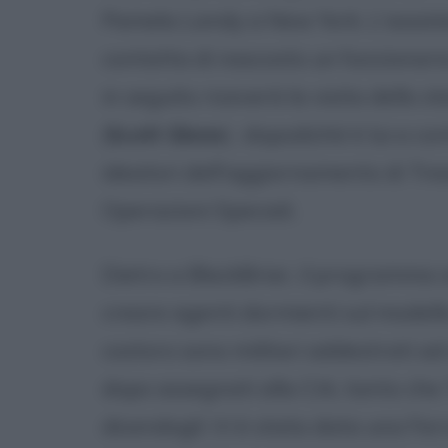
Pamela Landy a New York. L'assist
contatta di nascosto un funzionario
in seguito riceverà la visita dello 
(
Scott Glenn
) ; dopodiché è lui a co
ideatori dell'aggiornamento di T
Operazioni Speciali.
Dietro a BlackBriar, il programma 
creare agenti dormienti sul modello 
costoro sono militari addestrati ad 
dopo assegnati alla CIA, tanto che
dicendogli: Vi è stata data una Ferr