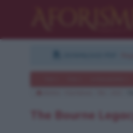
DOWNLOAD PDF
:
Regi
Temi
Frasi
Le frasi più lette
Aforismi
Frasi famose
Film
2012
Th
The Bourne Legac