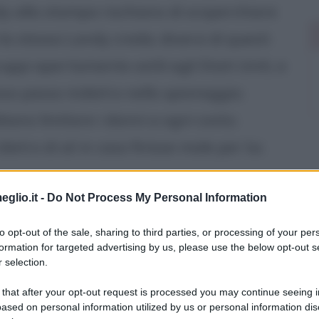
ndy alla stampa rischiano di scoperchiare
la stessa Landy creda; diversi di questi
ruppi apertamente ostili agli Stati Uniti, e
so passo indietro nello spionaggio;
bano limitare i danni a ogni costo;
ietro di sé in caso finisse male per lui.
ornano agenti geneticamente modificati,
eglio.it -
Do Not Process My Personal Information
e pillole, una per il corpo e una per la
to opt-out of the sale, sharing to third parties, or processing of your per
s del programma Outcome; Cross, durante
formation for targeted advertising by us, please use the below opt-out s
 selection.
stone, è in Alaska a riaddestrarsi (l'effetto
 that after your opt-out request is processed you may continue seeing i
 suoi controllori, più psicologico che
ased on personal information utilized by us or personal information dis