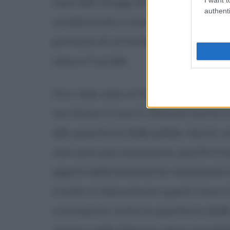
caso alla strage di cui lei è il vero 
authenti
condizionato o manipolato; quando 
pretesto di un'inchiesta e poi tenta
casa e li uccide.
Ora i due sono in fuga; Marta Shear
ma Aaron Cross è ritenuto morto e 
alla questione delle pillole, Aaron v
non sono più necessarie, poiché il 
agenti definitivamente iniettando 
create in laboratorio; questi virus
cromosomi; resta la questione delle 
recano nelle Filippine dove una fa