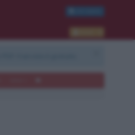
PDF GRATIS
Accedi
 PDF. Il servizio è gratuito.
e
Autori