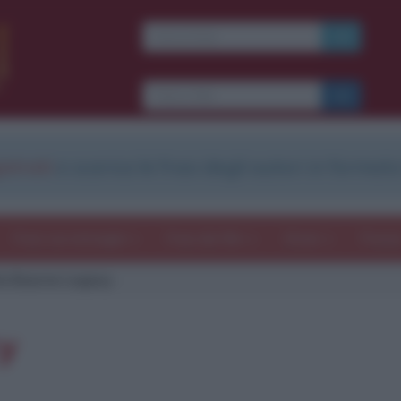
strati
e scarica le frasi degli autori in formato
Frasi con immagini
Frasi dei film
Storie
Poesi
e Bourne Legacy
y