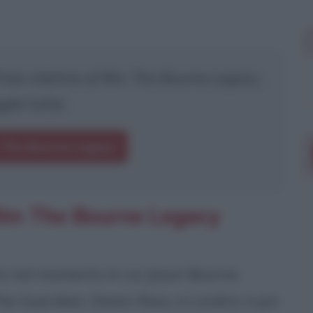
asi relative al film
The Bourne Legacy
.
gile tutte.
i The Bourne Legacy
ilm The Bourne Legacy
ono nel momento in cui Jason Bourne
The Guardian, Simon Ross, a Londra, e poi