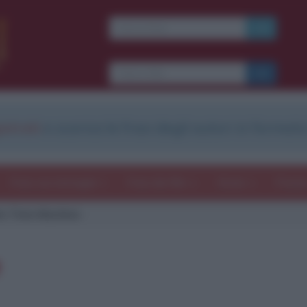
strati
e scarica le frasi degli autori in formato
Frasi con immagini
Frasi dei film
Storie
Poesi
e Time Machine
e