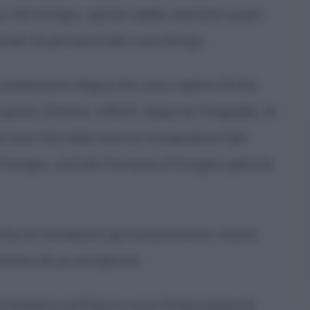
e nel tempo, spinto dalla volontà quasi
modo di pensare dei suoi tempi.
 ossessione dopo che una rapina finita
sposa, Emma: infatti, dopo la tragedia, lo
a sua vita alla ricerca compulsiva del
empo, così da tornare al tragico giorno
nta di cambiare gli avvenimenti, ma la
tima di un incidente.
i andare nel futuro con l'intenzione di