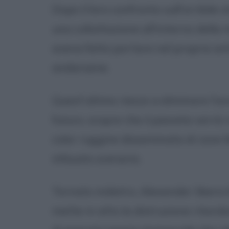
Dopo il loro confronto sull'orribile 
una colluttazione all'interno dell
aveva fatto portare nel proprio an
andarsene.
Quest'ultimo riesce a eliminare l'avv
futuro, scopre che il pianeta verrà
color ruggine disseminata di cave Mo
infausto scenario.
Tornato indietro, Alexander libera 
mette in atto la distruzione ritar