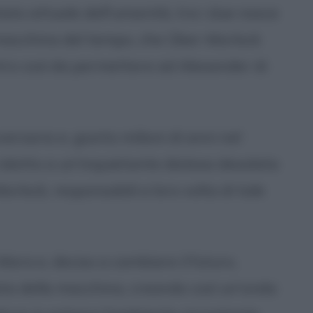
stato attuale dell'umanità, tra i due nasce
a macchina del tempo, che Über-Morlock
tro così da permettere ad Alexander di
ersario e, giunto milioni di anni nel
 ridotto a un'inquietante distesa desolata
rlock, responsabili a loro volta di tale
Mara e, deciso a cambiare il futuro,
data della macchina, creando così un'onda