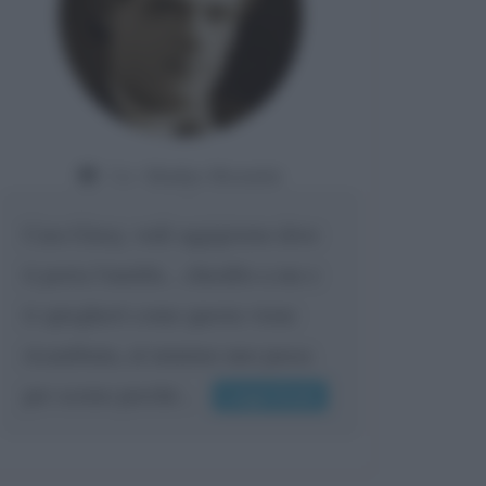
Da:
Gladys Bozanic
Cara Giusy, vedi oggigiorno dove
ti porta l'umiltà... chiedilo a me e
ti spiegherò come questa viene
ricambiata, al minimo uno passa
per scemo perché...
Leggi di più