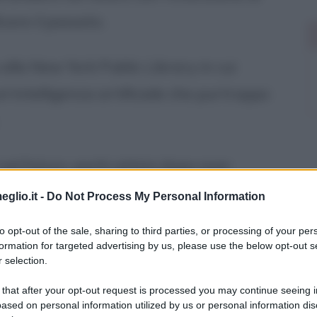
care il passato.
alla New York Public Library in cui
un'intelligenza artificiale che purtroppo
nel futuro, pochi attimi dopo aver
vverte una forte scossa tellurica e si
eglio.it -
Do Not Process My Personal Information
successo: quasi subito scopre che per via
to opt-out of the sale, sharing to third parties, or processing of your per
una (con l'ausilio di potenti bombe) onde
formation for targeted advertising by us, please use the below opt-out s
 selection.
e si è frantumato e sta cadendo a pezzi
 that after your opt-out request is processed you may continue seeing i
ased on personal information utilized by us or personal information dis