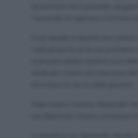
dimostrare che è possibile viaggiar
maniacale di superare il ristretto 
Il suo desiderio diventa ben presto
male gli porta via la sua promessa 
scienziato dedica quattro anni dell
modo per creare una macchina del t
ed evitare la morte della giovane.
Dopo esserci riuscito, Alexander te
sua fidanzata rimane comunque vit
In seguito a ciò, Alexander decide d