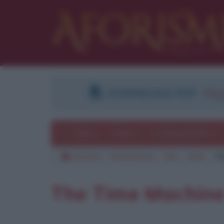
DOWNLOAD PDF
:
Regi
Temi
Frasi
Le frasi più lette
Aforismi
Frasi famose
Film
2002
Th
The Time Machin