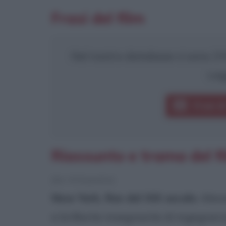
Frasi del film
Nel nostro database ci sono 3 fr
Leg
Frasi d
Riassunto e trama del 
[da Wikipedia]
New York, fine del XIX secolo
. Ale
e brillante insegnante di ingegneri