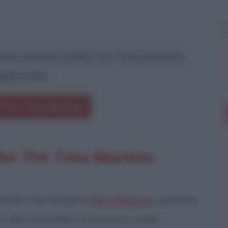
asi relative al film
The Time Machine
.
gile tutte.
i The Time Machine
film The Time Machine
xander Hartdegen (
Guy Pearce
), giovane
a alla Columbia University, vuole