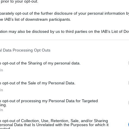
 prior to your opt-out.
nder torna in fretta e furia nella
rately opt-out of the further disclosure of your personal information by
he IAB’s list of downstream participants.
tion may also be disclosed by us to third parties on the IAB’s List of 
 that may further disclose it to other third parties.
sbatte la testa e perde i sensi,
 that this website/app uses one or more Google services and may gath
l Data Processing Opt Outs
olta, giunto nel lontanissimo anno
including but not limited to your visit or usage behaviour. You may click 
 to Google and its third-party tags to use your data for below specifi
o opt-out of the Sharing of my personal data.
ogle consent section.
In
lla giovane Mara (
Samantha Mumba
) e
o opt-out of the Sale of my Personal Data.
In
ba
), scopre che, dopo la distruzione della
to opt-out of processing my Personal Data for Targeted
ologici, il genere umano è ora diviso in
ing.
In
iscendenti degli homo sapiens, e i
o opt-out of Collection, Use, Retention, Sale, and/or Sharing
ti del sottosuolo e frutto dell'evoluzione
ersonal Data that Is Unrelated with the Purposes for which it
lected.