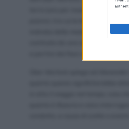
authenti
terra (uno per insediamento) il quale
psionici, tra cui la lettura del pensi
individui della medesima specie: no
costituita da una struttura cerebr
a partire dai fasci nervosi contenut
Über-Morlock spiega ad Alexander c
quanto questo significherebbe eli
in atto il viaggio nel tempo, cosa 
quanto è illusorio e vano interrogars
condotto, a causa di scelte o eventi 