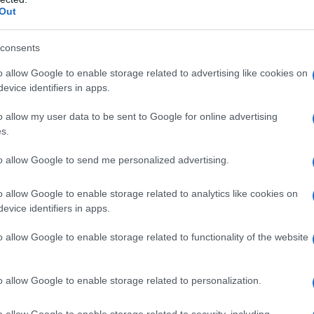
Out
 distruzione della Luna, che si
e prede umane.
consents
o allow Google to enable storage related to advertising like cookies on
la macchina del tempo, Mara viene
evice identifiers in apps.
a dei Morlock.
o allow my user data to be sent to Google for online advertising
s.
el sottosuolo per salvarla; questo, con
to allow Google to send me personalized advertising.
 Vox, rinvenuta grazie a Kalen e rivelatasi
o allow Google to enable storage related to analytics like cookies on
evice identifiers in apps.
ne della biblioteca, pur essendo trascorsi
o allow Google to enable storage related to functionality of the website
o allow Google to enable storage related to personalization.
i catturato e portato al cospetto
pi della nuova razza che domina sulla
o allow Google to enable storage related to security, including