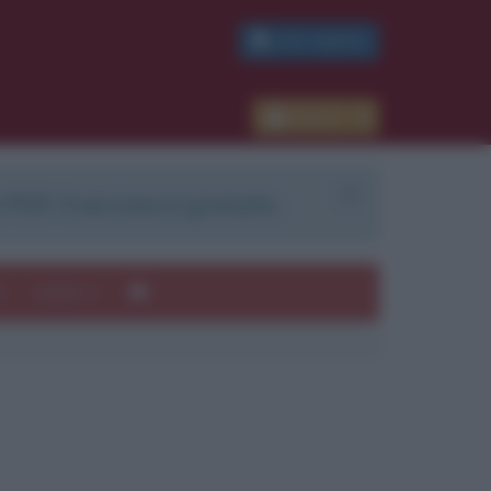
PDF GRATIS
Accedi
 PDF. Il servizio è gratuito.
e
Autori