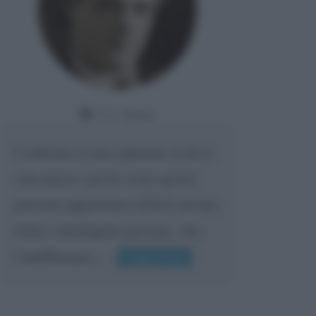
Da:
Giusy
Confermo la mia opinione su di te,
cara amica: parole come queste
possono appartenere SOLO ad una
bella e intelligente persona.. che
l'indifferenza,...
Leggi di più