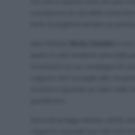
Chi vive in questa città non può tra
scandiscono la vita della comunità 
farlo ne pagherà sempre un prezzo 
Devi Pathak (
Richa Chadda
) è una
padre in una modesta casa nella per
incontrare un suo compagno di univ
ragazzo che li accoglie alla recepti
arresta e riprende un video nella s
giustificarsi.
Secondo le leggi indiane, infatti, 
rapporto sessuale fuori dal matrimon