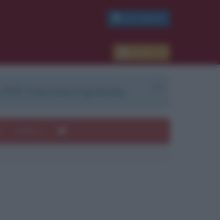
PDF GRATIS
Accedi
 PDF. Il servizio è gratuito.
e
Autori