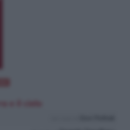
ielo
a e il cielo
Devi Pathak
nel ruolo di