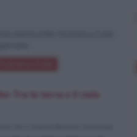
asi relative al film
Tra la terra e il cielo
.
gile tutte.
Tra la terra e il cielo
m Tra la terra e il cielo
sacra che si chiama Benares (Varanasi).