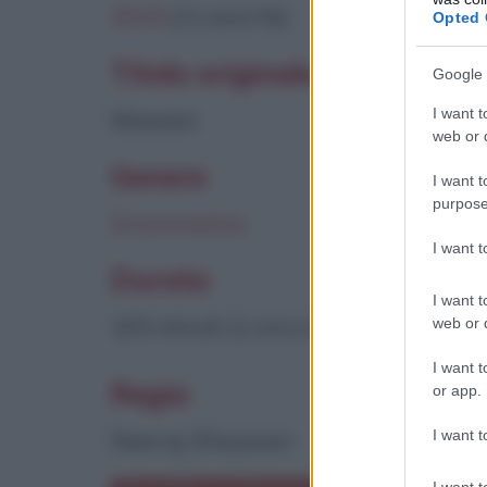
2015
(11 anni fa)
Opted 
Titolo originale
Google 
I want t
Masaan
web or d
Genere
I want t
purpose
Drammatico
I want 
Durata
I want t
103 minuti (1 ora e 43 minuti)
web or d
I want t
Regia
or app.
I want t
Neeraj Ghaywan
I want t