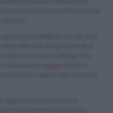
sgredire le tradizioni millenarie che
nata vicino al fiume sacro. Perché se osa
altissimo.
 ragazza seria e diligente che vive con il
iferia della città. Un giorno decide di
ersità in una stanza d'albergo. Ma il
on li denuncia e la
polizia
, corrotta, li
tanza mentre i ragazzi, nudi, cercano di
due ragazzi non possono avere un
io. Devi è distrutta ma più di lei è