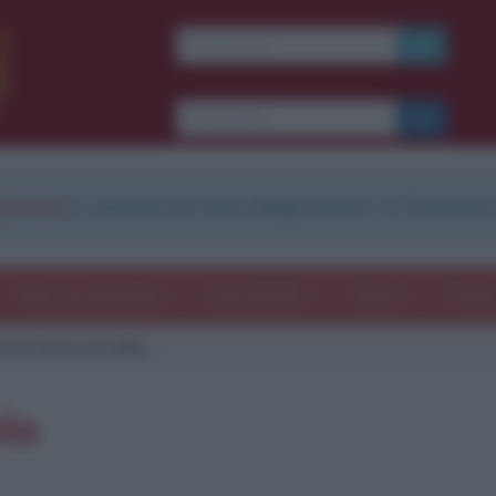
strati
e scarica le frasi degli autori in formato
Frasi con immagini
Frasi dei film
Storie
Poesi
 la terra e il cielo
elo