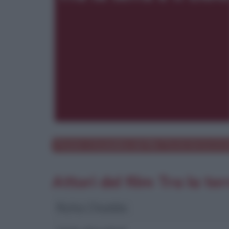
Poster e locandina del film
Tra la terra e il c
Attori del film Tra la terr
Richa Chadda