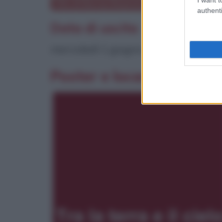
Film di Neeraj Ghaywan
authenti
Data di uscita
mercoledì 1 giugno 2016
Poster e locandina