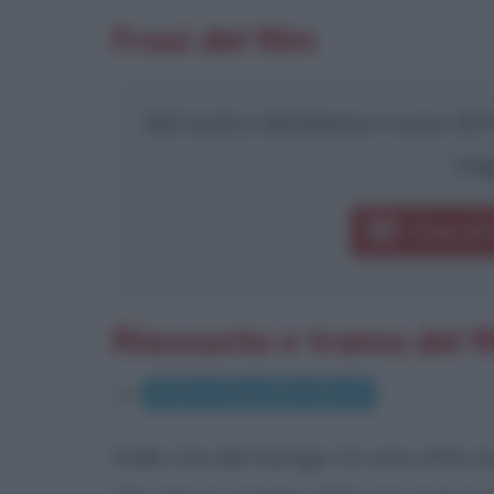
Frasi del film
Nel nostro database ci sono 20 fr
Leg
Frasi di 
Riassunto e trama del fil
da
Cultura.biografieonline.it
Sulle rive del Gange c'è una città 