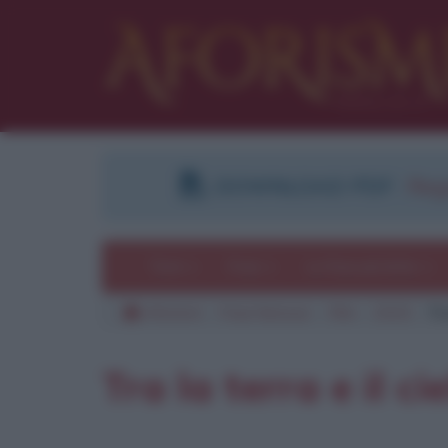
DOWNLOAD PDF
:
Regi
Temi
Frasi
Le frasi più lette
Aforismi
Frasi famose
Film
2015
Tra
Tra la terra e il ci