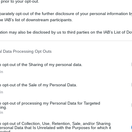
 prior to your opt-out.
ua sarà una battaglia contro i
pregiudizi
e
ve la differenza fra le caste è un confine
rately opt-out of the further disclosure of your personal information by
he IAB’s list of downstream participants.
tion may also be disclosed by us to third parties on the IAB’s List of 
 that may further disclose it to other third parties.
 that this website/app uses one or more Google services and may gath
l Data Processing Opt Outs
including but not limited to your visit or usage behaviour. You may click 
 to Google and its third-party tags to use your data for below specifi
o opt-out of the Sharing of my personal data.
ogle consent section.
In
o opt-out of the Sale of my Personal Data.
su
In
to opt-out of processing my Personal Data for Targeted
ing.
In
o opt-out of Collection, Use, Retention, Sale, and/or Sharing
ersonal Data that Is Unrelated with the Purposes for which it
lected.