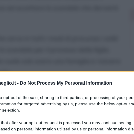
ce ad accettare lo scandalo che deriverà
he cerca in tutti i modi di procurasi i soldi
 scandalo per il processo della figlia.
e vuole solo avere una famiglia e ricevere
ato.
eglio.it -
Do Not Process My Personal Information
ak, un ragazzo studioso, che vuole
to opt-out of the sale, sharing to third parties, or processing of your per
le si innamora di una ragazza che
formation for targeted advertising by us, please use the below opt-out s
 selection.
ive in una casa borghese mentre lui
 that after your opt-out request is processed you may continue seeing i
 padre a bruciare i cadaveri e a
ased on personal information utilized by us or personal information dis