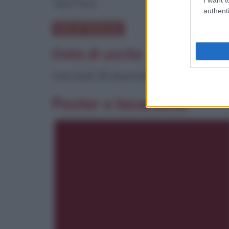
Ted Post
authenti
Film di Ted Post
Data di uscita
martedì 25 dicembre 1973
Poster e locandina