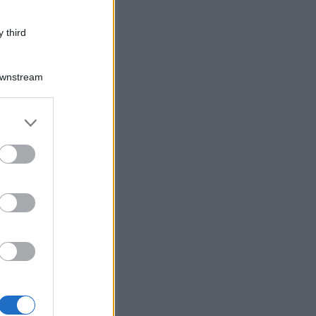
 third
Downstream
er and store
to grant or
ed purposes