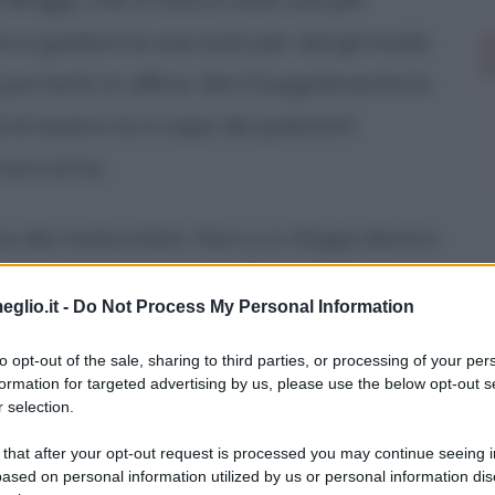
e a guidare la sua auto per dargli modo
ortarla in ufficio. Ma il luogotenente lo
di essere lui a capo dei poliziotti
rsi di lui.
o dei motociclisti, Harry si rifugia dentro
entre gli altri due lo inseguono. Dopo
eglio.it -
Do Not Process My Personal Information
ue poliziotti, si accinge a risalire
pare, malconcio, puntandogli la pistola.
to opt-out of the sale, sharing to third parties, or processing of your per
formation for targeted advertising by us, please use the below opt-out s
mba e la lascia cadere sul sedile
 selection.
 that after your opt-out request is processed you may continue seeing i
ased on personal information utilized by us or personal information dis