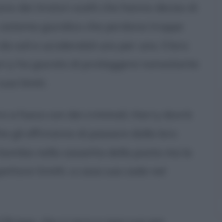
ono dei tiratori scelti che hanno deciso di
 sistema giuridico che perdona troppe
 da soli e uccidendoli uno per uno. Il loro
Harry ha giurato di proteggere nonostante
uoi limiti.
o a fuoco con dei criminali, Harry dovrà
che gli offriranno di passare dalla loro
 bomba nella cassetta della posta ma la
ispettore Smith, a casa sua cade nel
 Briggs, che si reca a casa sua per