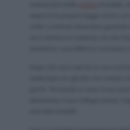
motociclisti della
polizia
stradale, s
imporre la propria legge contro un
volte i criminali, facendosi giustizia
vero nemico è il sistema, ciò che 
ammetta i suoi difetti e riconosca i s
Dopo che uno è perito in uno scontr
vedersela con gli altri tre rimasti, 
parte. Tornando in casa trova una
disinnesca; il suo collega invece, l'
mortale tranello.
Harry contatta il luogotenente Neil