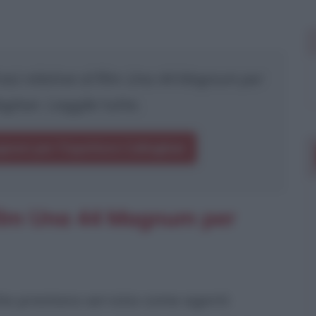
si relative al film
Una 44 Magnum per
laghan
. Leggile tutte.
gnum per l'ispettore Callaghan
film Una 44 Magnum per
che prestano servizio come agenti