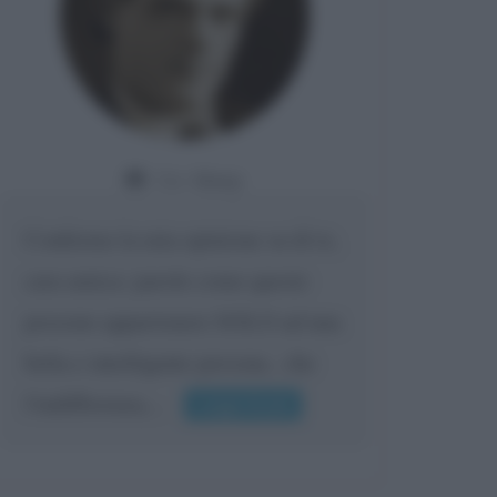
Da:
Giusy
Confermo la mia opinione su di te,
cara amica: parole come queste
possono appartenere SOLO ad una
bella e intelligente persona.. che
l'indifferenza,...
Leggi di più