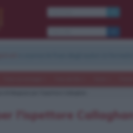
strati
e scarica le frasi degli autori in formato
Frasi con immagini
Frasi dei film
Storie
Poesi
a 44 Magnum per l'ispettore Callaghan
r l'ispettore Callagha