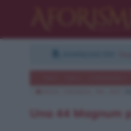
DOWNLOAD PDF
:
Regi
Temi
Frasi
Le frasi più lette
Aforismi
Frasi famose
Film
1973
Un
Una 44 Magnum pe