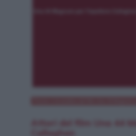
Poster e locandina del film
Una 44 Magnum p
Attori del film Una 44 
Callaghan