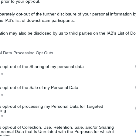
 prior to your opt-out.
nologo sulla fine che ha in mente per
rately opt-out of the further disclosure of your personal information by
ma essa esplode dopo poche decine di
he IAB’s list of downstream participants.
e la stessa frase già pronunciata ai
tion may also be disclosed by us to third parties on the IAB’s List of 
 that may further disclose it to other third parties.
scere i propri limiti".
 that this website/app uses one or more Google services and may gath
l Data Processing Opt Outs
including but not limited to your visit or usage behaviour. You may click 
 to Google and its third-party tags to use your data for below specifi
o opt-out of the Sharing of my personal data.
ogle consent section.
In
o opt-out of the Sale of my Personal Data.
In
su
to opt-out of processing my Personal Data for Targeted
ing.
In
o opt-out of Collection, Use, Retention, Sale, and/or Sharing
ersonal Data that Is Unrelated with the Purposes for which it
lected.