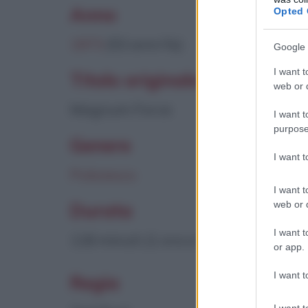
Anno
Opted 
1973
(53 anni fa)
Google 
I want t
Titolo originale
web or d
Magnum Force
I want t
purpose
Genere
I want 
Poliziesco
I want t
web or d
Durata
I want t
118 minuti (1 ora e 58 minuti)
or app.
I want t
Regia
I want t