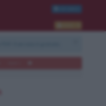
PDF GRATIS
Accedi
 PDF. Il servizio è gratuito.
e
Autori
n