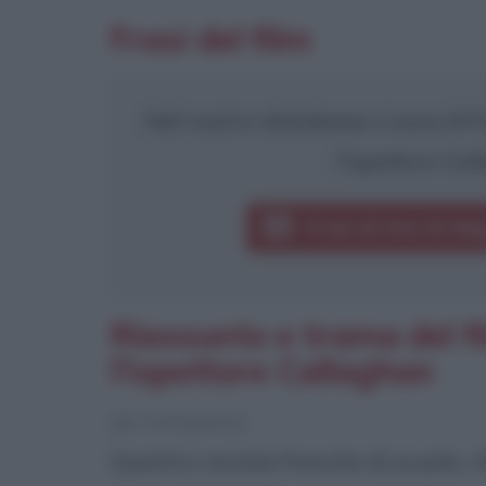
Frasi del film
Nel nostro database ci sono 8 fra
l'ispettore Cal
Frasi di Una 44 Ma
Riassunto e trama del 
l'ispettore Callaghan
[da Wikipedia]
Quattro reclute fresche di scuola, 