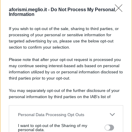
aforismi.meglio.it -
Do Not Process My Personal
Information
If you wish to opt-out of the sale, sharing to third parties, or
processing of your personal or sensitive information for
Ricevi LE FRASI PIÙ BELLE via e-mail
targeted advertising by us, please use the below opt-out
section to confirm your selection.
E-mail
OK
Please note that after your opt-out request is processed you
may continue seeing interest-based ads based on personal
information utilized by us or personal information disclosed to
third parties prior to your opt-out.
You may separately opt-out of the further disclosure of your
personal information by third parties on the IAB’s list of
downstream participants.
Personal Data Processing Opt Outs
This information may also be disclosed by us to third parties
on the IAB’s List of Downstream Participants that may further
I want to opt-out of the Sharing of my
disclose it to other third parties.
personal data.