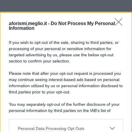
aforismi.meglio.it -
Do Not Process My Personal
Information
If you wish to opt-out of the sale, sharing to third parties, or
processing of your personal or sensitive information for
Ricevi LE FRASI PIÙ BELLE via e-mail
targeted advertising by us, please use the below opt-out
section to confirm your selection.
E-mail
OK
Please note that after your opt-out request is processed you
may continue seeing interest-based ads based on personal
information utilized by us or personal information disclosed to
third parties prior to your opt-out.
You may separately opt-out of the further disclosure of your
personal information by third parties on the IAB’s list of
downstream participants.
Personal Data Processing Opt Outs
This information may also be disclosed by us to third parties