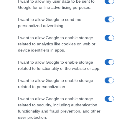
I want to allow my user data to be sent to
Frasi film più lette
Google for online advertising purposes.
Incipit dei film
Elenco registi
I want to allow Google to send me
Film più cercati
personalized advertising.
Frasi sul cinema
I want to allow Google to enable storage
SERVIZI
related to analytics like cookies on web or
Mappa del sito
device identifiers in apps.
Privacy Policy
Cookie Policy
I want to allow Google to enable storage
Frasi suddivise per tema
related to functionality of the website or app.
Foto con frasi belle
I want to allow Google to enable storage
Indice degli autori
related to personalization.
I want to allow Google to enable storage
Aforismi
.meglio.it è l'archivio web dedicato a frasi,
related to security, including authentication
aforismi e citazioni più grande del web (137.905 frasi in
functionality and fraud prevention, and other
database) • ©2005-2025 • La riproduzione dei testi è
user protection.
consentita citando la fonte secondo la Licenza
Creative Commons
• Nota: in qualità di Affiliato Amazon,