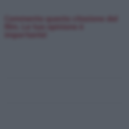
Commenta questa citazione dal
film. La tua opinione è
importante!