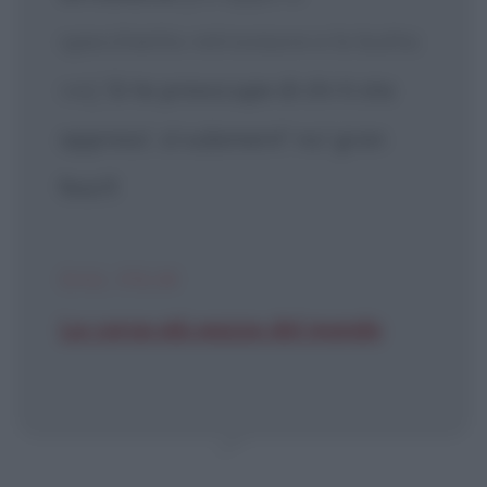
specchietto retrovisore e lo butta
via]
Si te preoccupe di chi ti sta
appress', sì sulament' nu' gran
fess'!!
DAL FILM
La corsa più pazza del mondo