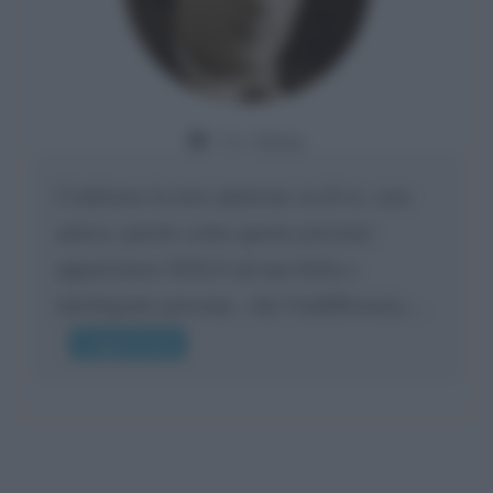
Da:
Giusy
Confermo la mia opinione su di te, cara
amica: parole come queste possono
appartenere SOLO ad una bella e
intelligente persona.. che l'indifferenza,...
Leggi di più