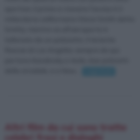
sportive; il primo a ricevere l'avviso è il
miliardario californiano Steve Smith detto
Smitty; mentre va all'aeroporto è
tallonato da un poliziotto, il tenente
Roscoe di Los Angeles; sempre da qui
partono Kandinsky e Avila, due poliziotti
della stradale, e a New...
Leggi di più
Altri film da cui sono tratte
celebri frasi e dialoghi