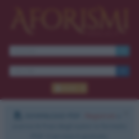
Ti piacciono le frasi dei
film?
Ricevine una ogni
settimana.
I S C R I V I T I
E-mail
OK
Accedi
Pub
blico anche
frasi
e
pen
sieri su
Insta
gram.
Segui
mi
DOWNLOAD PDF
:
Registrati
e
scarica le frasi degli autori in formato
PDF. Il servizio è gratuito.