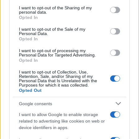
on the IAB’s List of Downstream Participants that may further
I want to opt-out of the Sharing of my
disclose it to other third parties.
personal data.
Opted In
Please note that this website/app uses one or more Google
services and may gather and store information including but
I want to opt-out of the Sale of my
Personal Data.
not limited to your visit or usage behaviour. You may click to
Opted In
grant or deny consent to Google and its third-party tags to
use your data for below specified purposes in below Google
I want to opt-out of processing my
consent section.
Personal Data for Targeted Advertising.
FRASI
Opted In
Frase del giorno
I want to opt-out of Collection, Use,
Frasi celebri
Retention, Sale, and/or Sharing of my
Personal Data that Is Unrelated with the
Frasi da condividere
Purposes for which it was collected.
Poesie
Opted Out
Proverbi
Incipit letterari
Google consents
Storie con morale
I want to allow Google to enable storage
FILM
related to advertising like cookies on web or
device identifiers in apps.
Frasi dei film
Frase film della settimana