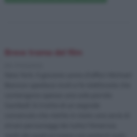
Breve trama del film
[da Wikipedia]
New York. Il giovane uomo d'affari Michael
Bannon spedisce inviti e fa telefonate che
contengono spesso una sola parola:
Gumball. Si tratta di un segnale
convenuto che mette in moto una serie di
strani personaggi da tutta l'America,
molti dei quali arrivano con potenti auto