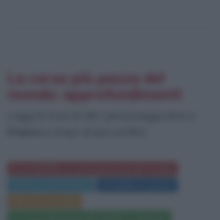
La corsa più pazza del
mondo: approfondimenti
Leggi le frasi di altri personaggi oltre a
Franco
e scopri di più sul film:
Frasi del film La corsa più pazza del mondo
Trama e dati sul film
Locandina e poster
Film di Chuck Bail
La corsa più pazza del mondo su Amazon