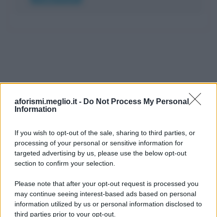
aforismi.meglio.it -
Do Not Process My Personal
Information
If you wish to opt-out of the sale, sharing to third parties, or
processing of your personal or sensitive information for
Ricevi LE FRASI PIÙ BELLE via e-mail
targeted advertising by us, please use the below opt-out
section to confirm your selection.
E-mail
OK
Please note that after your opt-out request is processed you
may continue seeing interest-based ads based on personal
information utilized by us or personal information disclosed to
third parties prior to your opt-out.