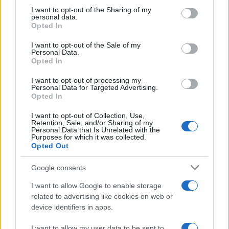
on the IAB’s List of Downstream Participants that may further
I want to opt-out of the Sharing of my
disclose it to other third parties.
personal data.
Opted In
Please note that this website/app uses one or more Google
services and may gather and store information including but
I want to opt-out of the Sale of my
Personal Data.
not limited to your visit or usage behaviour. You may click to
Opted In
grant or deny consent to Google and its third-party tags to
use your data for below specified purposes in below Google
I want to opt-out of processing my
consent section.
Personal Data for Targeted Advertising.
FRASI
Opted In
Frase del giorno
I want to opt-out of Collection, Use,
Frasi celebri
Retention, Sale, and/or Sharing of my
Personal Data that Is Unrelated with the
Frasi da condividere
Purposes for which it was collected.
Poesie
Opted Out
Proverbi
Incipit letterari
Google consents
Storie con morale
I want to allow Google to enable storage
FILM
related to advertising like cookies on web or
device identifiers in apps.
Frasi dei film
Frase film della settimana
I want to allow my user data to be sent to