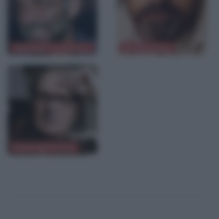
Giuseppe Tornatore
Jeremy Irons
Ennio Morricone