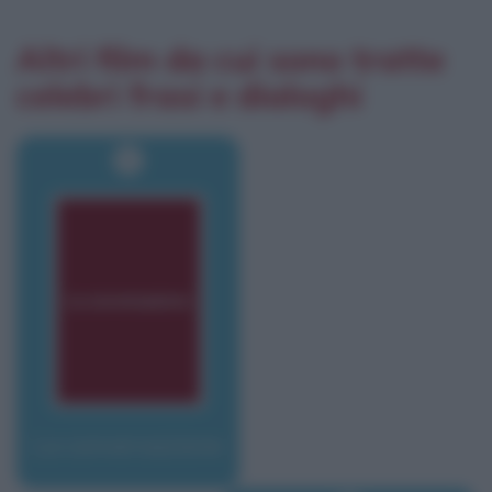
Altri film da cui sono tratte
celebri frasi e dialoghi
La conversazione