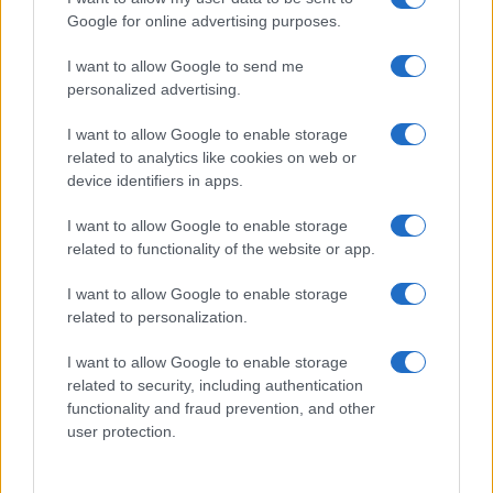
Frasi film più lette
Google for online advertising purposes.
Incipit dei film
Elenco registi
I want to allow Google to send me
Film più cercati
personalized advertising.
Frasi sul cinema
I want to allow Google to enable storage
SERVIZI
related to analytics like cookies on web or
Mappa del sito
device identifiers in apps.
Privacy Policy
Cookie Policy
I want to allow Google to enable storage
Frasi suddivise per tema
related to functionality of the website or app.
Foto con frasi belle
I want to allow Google to enable storage
Indice degli autori
related to personalization.
I want to allow Google to enable storage
Aforismi
.meglio.it è l'archivio web dedicato a frasi,
related to security, including authentication
aforismi e citazioni più grande del web (137.905 frasi in
functionality and fraud prevention, and other
database) • ©2005-2025 • La riproduzione dei testi è
user protection.
consentita citando la fonte secondo la Licenza
Creative Commons
• Nota: in qualità di Affiliato Amazon,