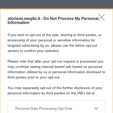
aforismi.meglio.it -
Do Not Process My Personal
Information
If you wish to opt-out of the sale, sharing to third parties, or
processing of your personal or sensitive information for
Ricevi LE FRASI PIÙ BELLE via e-mail
targeted advertising by us, please use the below opt-out
section to confirm your selection.
E-mail
OK
Please note that after your opt-out request is processed you
may continue seeing interest-based ads based on personal
information utilized by us or personal information disclosed to
third parties prior to your opt-out.
You may separately opt-out of the further disclosure of your
personal information by third parties on the IAB’s list of
downstream participants.
Personal Data Processing Opt Outs
This information may also be disclosed by us to third parties