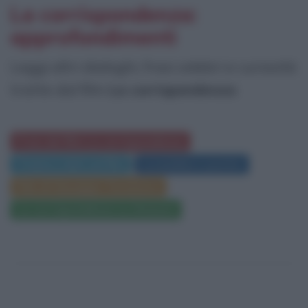
La corrispondenza:
approfondimenti
Leggi altri dialoghi, frasi celebri e curiosità
tratte dal film
La corrispondenza
:
Frasi del film La corrispondenza
Trama e dati sul film
Locandina e poster
Film di Giuseppe Tornatore
La corrispondenza su Amazon