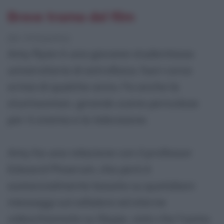
Breve trama del film
[da Wikipedia]
Amy Ryan è una giovane studentessa
universitaria di astrofisica, fuori corso
ormai di qualche anno. Fa anche la
stuntwoman, girando scene pericolose
per il cinema e la televisione.
Amy ha una relazione con il professor
Edward Phoerum, che però è
sostanzialmente basata su quotidiani
messaggi sul cellulare ed eterne
videochiamate su Skype, visto che l'uomo