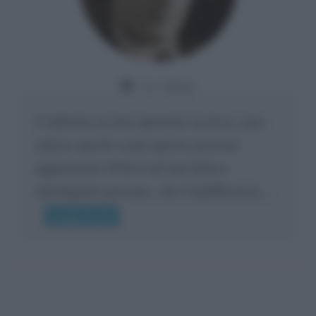
Da:
Giusy
Confermo la mia opinione su di te, cara
amica: parole come queste possono
appartenere SOLO ad una bella e
intelligente persona.. che l'indifferenza,...
Leggi di più