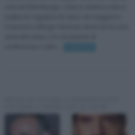
vive ad Edimburgo. I due si vedono solo a
cadenza regolare di mesi, nei soggiorni
trascorsi a Borgo Ventoso dove lui ha una
seconda casa, o in occasione di
conferenze o altri...
Leggi di più
FRASI DI ATTORI O PERSONALITÀ
CELEBRI CORRELATE AL FILM