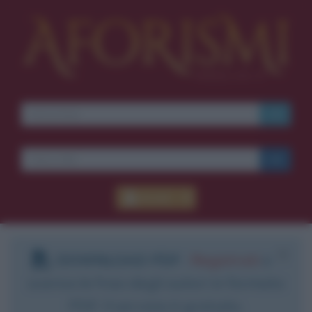
Ti piacciono le frasi dei
film?
Ricevine una ogni
settimana.
I S C R I V I T I
E-mail
OK
Accedi
Pub
blico anche
frasi
e
pen
sieri su
Insta
gram.
Segui
mi
DOWNLOAD PDF
:
Registrati
e
scarica le frasi degli autori in formato
PDF. Il servizio è gratuito.