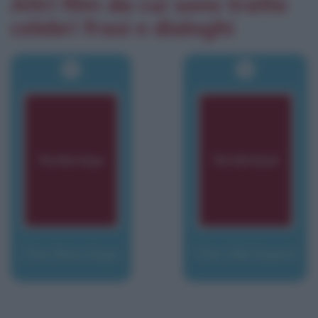
Altri film da cui sono tratte
celebri frasi e dialoghi
The Nice Guys
The Old Guard