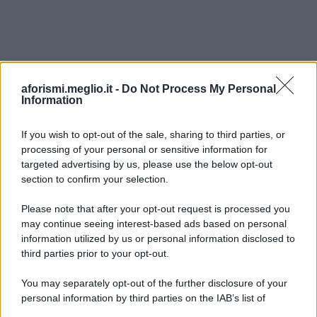
aforismi.meglio.it -
Do Not Process My Personal
Information
If you wish to opt-out of the sale, sharing to third parties, or
processing of your personal or sensitive information for
Ricevi LE FRASI PIÙ BELLE via e-mail
targeted advertising by us, please use the below opt-out
section to confirm your selection.
E-mail
OK
Please note that after your opt-out request is processed you
may continue seeing interest-based ads based on personal
information utilized by us or personal information disclosed to
third parties prior to your opt-out.
You may separately opt-out of the further disclosure of your
personal information by third parties on the IAB’s list of
downstream participants.