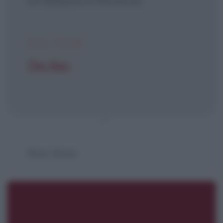
un'abbazia in Romania.
DAL FILM
The Nun
Suor Irene