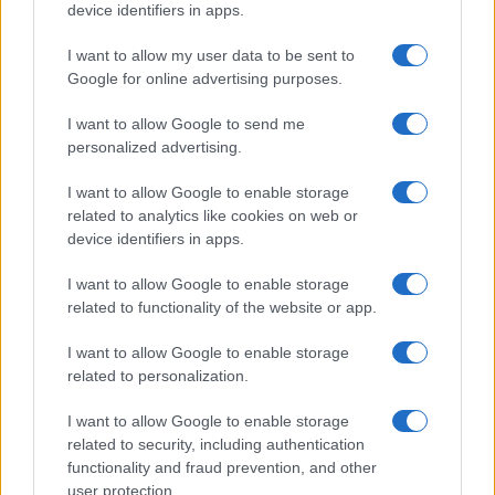
device identifiers in apps.
Frasi dei film
Frase film della settimana
I want to allow my user data to be sent to
Frasi film più lette
Google for online advertising purposes.
Incipit dei film
Elenco registi
I want to allow Google to send me
Film più cercati
personalized advertising.
Frasi sul cinema
I want to allow Google to enable storage
SERVIZI
related to analytics like cookies on web or
Mappa del sito
device identifiers in apps.
Privacy Policy
Cookie Policy
I want to allow Google to enable storage
Frasi suddivise per tema
related to functionality of the website or app.
Foto con frasi belle
I want to allow Google to enable storage
Indice degli autori
related to personalization.
I want to allow Google to enable storage
Aforismi
.meglio.it è l'archivio web dedicato a frasi,
related to security, including authentication
aforismi e citazioni più grande del web (137.890 frasi in
functionality and fraud prevention, and other
database) • ©2005-2025 • La riproduzione dei testi è
user protection.