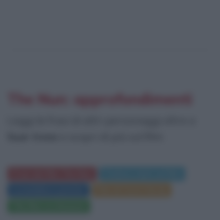
The Nun: approfondimenti
Leggi le frasi di altri personaggi oltre a
Suor Irene
e scopri di più sul film:
Frasi del film The Nun
Trama e dati sul film
Locandina e poster
Film di Corin Hardy
The Nun su Amazon