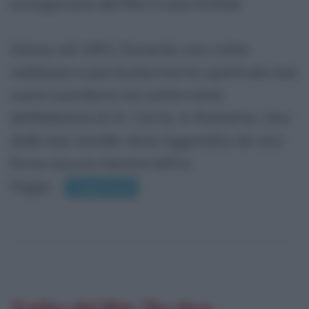
antagonista del film Il caso Enfeld.
Siamo nel 1952. Durante una notte
nebbiosa e particolarmente spettrale due
suore scendono nei sotterranei
dellAbbazia di St. Carta, in Romania. Una
delle due sorelle viene aggredita da una
forza oscura mentre laltra
fugge...
Leggi di più
Trailer del film
The Nun