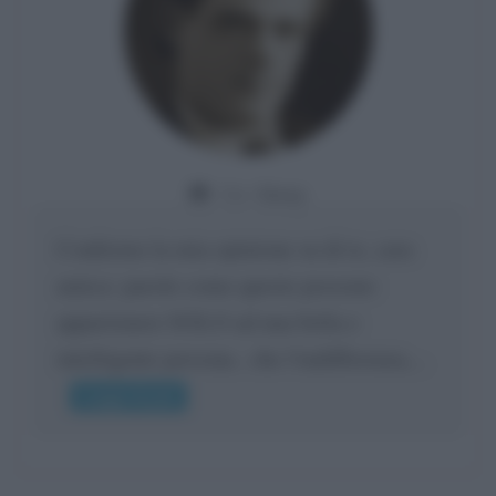
Da:
Giusy
Confermo la mia opinione su di te, cara
amica: parole come queste possono
appartenere SOLO ad una bella e
intelligente persona.. che l'indifferenza,...
Leggi di più