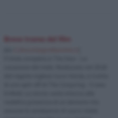
Breve trama del film
[da
Cultura.biografieonline.it
]
Il titolo completo è The Nun - La
vocazione del male. Realizzato nel 2018
dal regista inglese Corin Hardy, si tratta
di uno spin-off di The Conjuring - Il caso
Enfield. La storia ruota intorno alla
malefica presenza di un demone che
assume le sembianze di suora Valak,