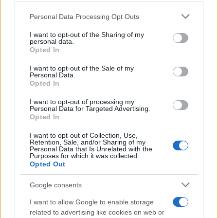
Personal Data Processing Opt Outs
This information may also be disclosed by us to third parties
on the IAB’s List of Downstream Participants that may further
I want to opt-out of the Sharing of my
disclose it to other third parties.
personal data.
Opted In
Please note that this website/app uses one or more Google
services and may gather and store information including but
I want to opt-out of the Sale of my
Personal Data.
not limited to your visit or usage behaviour. You may click to
Opted In
grant or deny consent to Google and its third-party tags to
use your data for below specified purposes in below Google
I want to opt-out of processing my
consent section.
Personal Data for Targeted Advertising.
FRASI
Opted In
Frase del giorno
I want to opt-out of Collection, Use,
Frasi celebri
Retention, Sale, and/or Sharing of my
Personal Data that Is Unrelated with the
Frasi da condividere
Purposes for which it was collected.
Poesie
Opted Out
Proverbi
Incipit letterari
Google consents
Storie con morale
I want to allow Google to enable storage
FILM
related to advertising like cookies on web or