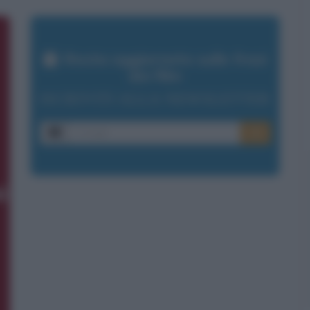
Resta aggiornato sulle frasi
dei film
ISCRIVITI ALLA NEWSLETTER
E-mail
OK