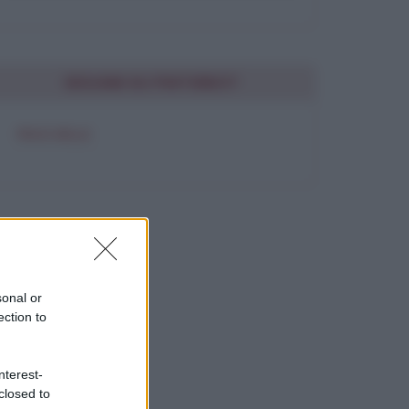
SEGUIMI SU PINTEREST
FRASI BELLE
sonal or
ection to
nterest-
closed to