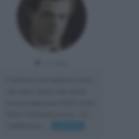
Da:
Giusy
Confermo la mia opinione su di te,
cara amica: parole come queste
possono appartenere SOLO ad una
bella e intelligente persona.. che
l'indifferenza,...
Leggi di più