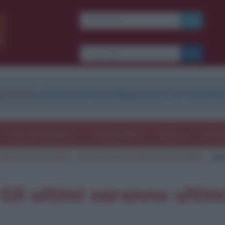
Ti piacciono le frasi dei
film?
Ricevine una ogni
settimana.
strati
e scarica le frasi degli autori in formato
I S C R I V I T I
E-mail
OK
Frasi con immagini
Frasi dei film
Storie
Poesi
 ultimi saranno ultimi
Frasi del film Gli ultimi saranno ultimi
Cit
b
blico anche
frasi
e
pen
sieri su
Insta
gram.
Seg
 Gli ultimi saranno ultim