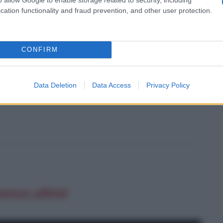
cation functionality and fraud prevention, and other user protection.
ITÀ CELEBRI CORRELATE AL FILM
CONFIRM
Data Deletion
Data Access
Privacy Policy
ranno ultimi