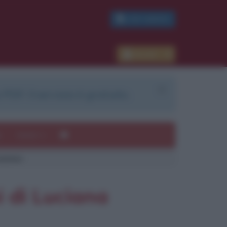
PDF GRATIS
Accedi
 PDF. Il servizio è gratuito.
e
Autori
azione
ui
mi
i di Luciana