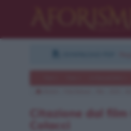
DOWNLOAD PDF
:
Regi
Temi
Frasi
Le frasi più lette
Aforismi
Frasi famose
Film
2015
Gli
Pu
Citazione dal film
Colacci