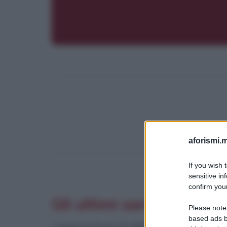
aforismi.m
If you wish 
sensitive in
confirm your
Gli ultimi saranno ultim
Please note
based ads b