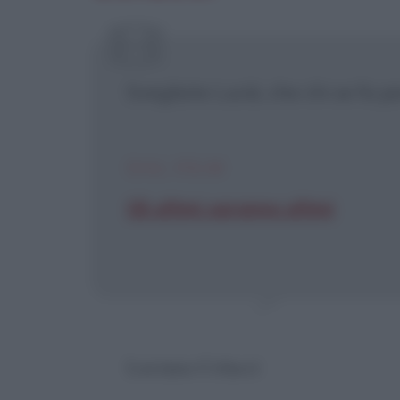
[X] Non
Svegliate Lucià, che chi se fa p
DAL FILM
Gli ultimi saranno ultimi
Luciana Colacci