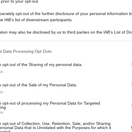
tre a
Luciana Colacci
(ruolo interpretato
 prior to your opt-out.
ul film:
rately opt-out of the further disclosure of your personal information by
he IAB’s list of downstream participants.
tion may also be disclosed by us to third parties on the IAB’s List of 
a e dati sul film
Locandina e poster
 that may further disclose it to other third parties.
anno ultimi su Amazon
 that this website/app uses one or more Google services and may gath
l Data Processing Opt Outs
including but not limited to your visit or usage behaviour. You may click 
 to Google and its third-party tags to use your data for below specifi
o opt-out of the Sharing of my personal data.
ogle consent section.
In
o opt-out of the Sale of my Personal Data.
In
to opt-out of processing my Personal Data for Targeted
ing.
In
, la gentile Luciana lavora in una
o opt-out of Collection, Use, Retention, Sale, and/or Sharing
ersonal Data that Is Unrelated with the Purposes for which it
lected.