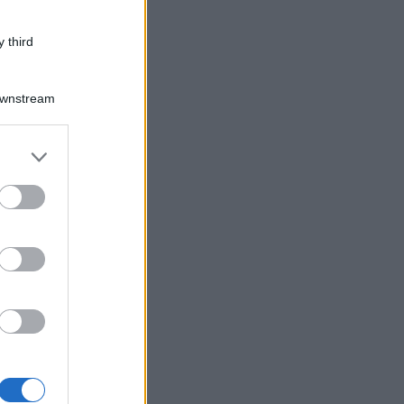
 third
Downstream
er and store
to grant or
ed purposes