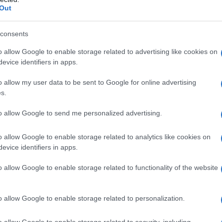
fano Colacci, provetto meccanico
Out
rare come dipendente presso altri e
consents
mbi commerciali strampalati per
o allow Google to enable storage related to advertising like cookies on
evice identifiers in apps.
o allow my user data to be sent to Google for online advertising
, vive una vita semplice ma piena, ha
s.
 è benvoluta da tutti in paese e presso la
to allow Google to send me personalized advertising.
to un figlio da Stefano. La vita paesana è
o allow Google to enable storage related to analytics like cookies on
evice identifiers in apps.
o allow Google to enable storage related to functionality of the website
o allow Google to enable storage related to personalization.
o allow Google to enable storage related to security, including