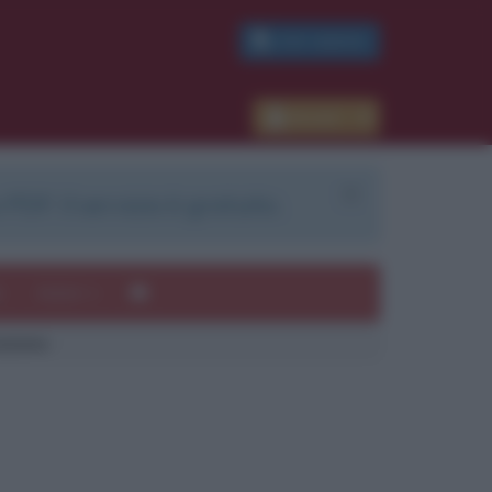
PDF GRATIS
Accedi
 PDF. Il servizio è gratuito.
e
Autori
azione
ui
mi