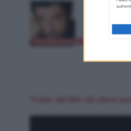
authenti
Alessandro Gassmann
Paola Cortellesi
Trailer del film
Gli ultimi sa