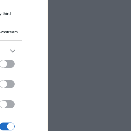
 third
Downstream
er and store
to grant or
ed purposes