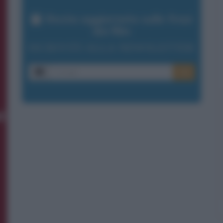
Resta aggiornato sulle frasi
dei film
ISCRIVITI ALLA NEWSLETTER
E-mail
OK