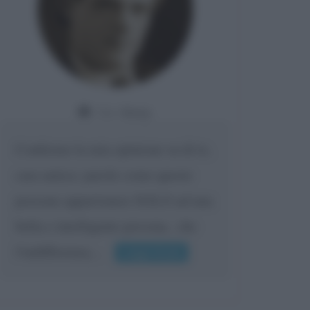
Da:
Giusy
Confermo la mia opinione su di te,
cara amica: parole come queste
possono appartenere SOLO ad una
bella e intelligente persona.. che
l'indifferenza,...
Leggi di più