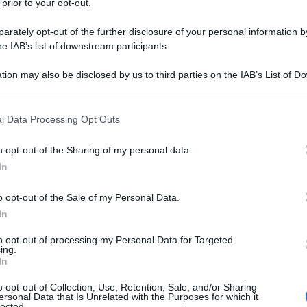
 prior to your opt-out.
rately opt-out of the further disclosure of your personal information by
he IAB’s list of downstream participants.
a e dati sul film
Locandina e poster
anno ultimi su Amazon
tion may also be disclosed by us to third parties on the IAB’s List of 
 that may further disclose it to other third parties.
 that this website/app uses one or more Google services and may gath
l Data Processing Opt Outs
including but not limited to your visit or usage behaviour. You may click 
 to Google and its third-party tags to use your data for below specifi
o opt-out of the Sharing of my personal data.
ogle consent section.
In
o opt-out of the Sale of my Personal Data.
In
to opt-out of processing my Personal Data for Targeted
, la gentile Luciana lavora in una
ing.
In
fano Colacci, provetto meccanico
o opt-out of Collection, Use, Retention, Sale, and/or Sharing
ersonal Data that Is Unrelated with the Purposes for which it
rare come dipendente presso altri e
lected.