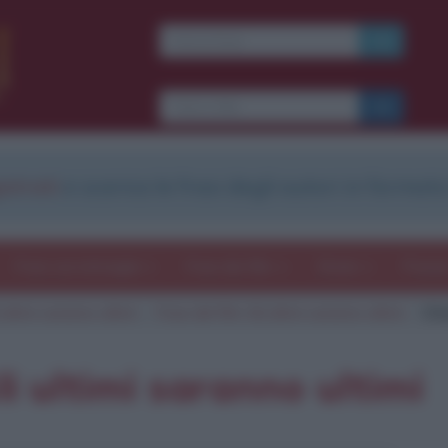
Ti piacciono le frasi dei
film?
Ricevine una ogni
settimana.
strati
e scarica le frasi degli autori in formato
I S C R I V I T I
E-mail
OK
Frasi con immagini
Frasi dei film
Storie
Poesi
 ultimi saranno ultimi
Frasi del film Gli ultimi saranno ultimi
Cit
b
blico anche
frasi
e
pen
sieri su
Insta
gram.
Seg
li ultimi saranno ultimi