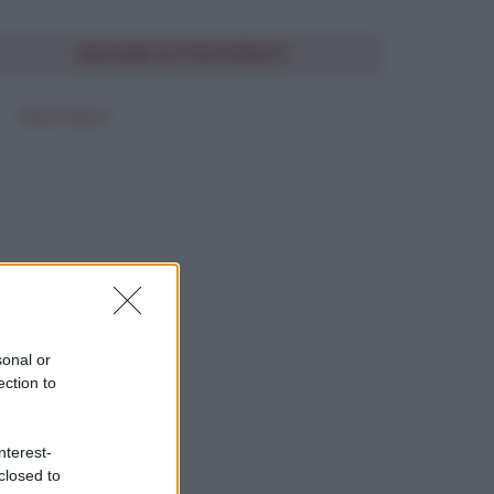
SEGUIMI SU PINTEREST
FRASI BELLE
sonal or
ection to
nterest-
closed to