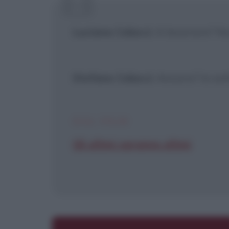
[X] Non
Luciana Colacci
: A lavorare? N
Stefano Colacci
: Ancora? Io so
DAL FILM
Gli ultimi saranno ultimi