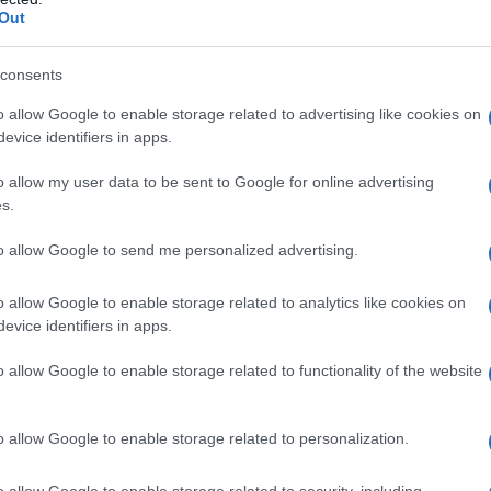
Out
mbi commerciali strampalati per
consents
o allow Google to enable storage related to advertising like cookies on
evice identifiers in apps.
, vive una vita semplice ma piena, ha
o allow my user data to be sent to Google for online advertising
 è benvoluta da tutti in paese e presso la
s.
to un figlio da Stefano. La vita paesana è
to allow Google to send me personalized advertising.
o allow Google to enable storage related to analytics like cookies on
evice identifiers in apps.
o allow Google to enable storage related to functionality of the website
o allow Google to enable storage related to personalization.
ITÀ CELEBRI CORRELATE AL FILM
o allow Google to enable storage related to security, including