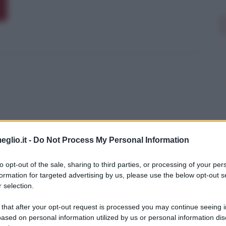
eglio.it -
Do Not Process My Personal Information
to opt-out of the sale, sharing to third parties, or processing of your per
i: approfondimenti
formation for targeted advertising by us, please use the below opt-out s
 selection.
curiosità tratte dal film
Gli ultimi saranno
 that after your opt-out request is processed you may continue seeing i
ased on personal information utilized by us or personal information dis