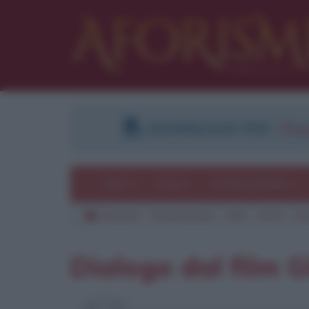
DOWNLOAD PDF
:
Regi
Temi
Frasi
Le frasi più lette
Aforismi
Frasi famose
Film
2015
Gli
Pu
Dialogo dal film G