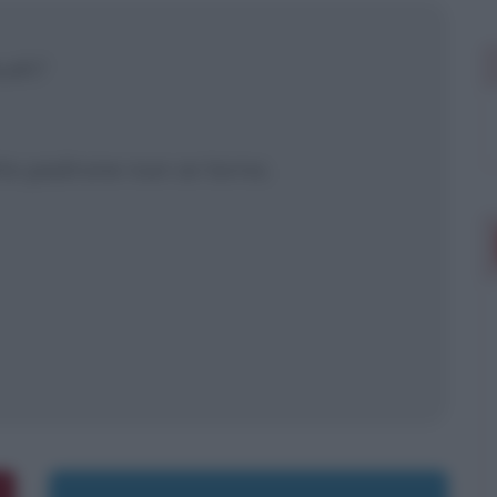
 mostrare più
o,eh?
tto padrone nun ce torno.