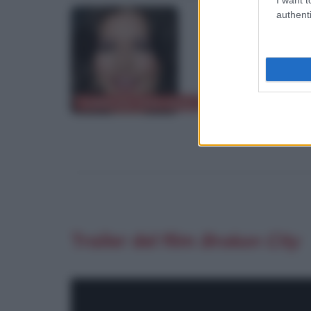
authenti
Catherine Zeta-Jones
Mark Wahlberg
Trailer del film
Broken City