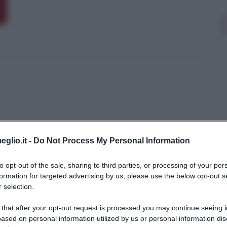
eglio.it -
Do Not Process My Personal Information
to opt-out of the sale, sharing to third parties, or processing of your per
formation for targeted advertising by us, please use the below opt-out s
imenti
 selection.
tre a
Capitano Carl Fairbanks
e scopri di
 that after your opt-out request is processed you may continue seeing i
ased on personal information utilized by us or personal information dis