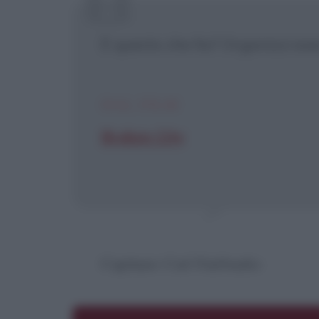
È questo che fai? Organizzi ese
Pu
DAL FILM
Broken City
[X] Non
Capitano Carl Fairbanks