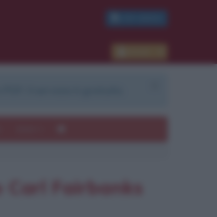
PDF GRATIS
×
Accedi
 PDF. Il servizio è gratuito.
e
Autori
o Carl Fairbanks