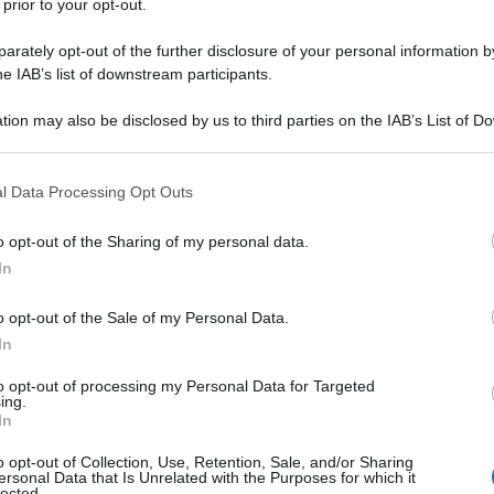
 prior to your opt-out.
rately opt-out of the further disclosure of your personal information by
he IAB’s list of downstream participants.
 film
Locandina e poster
Film di Allen Hughes
tion may also be disclosed by us to third parties on the IAB’s List of 
 that may further disclose it to other third parties.
 that this website/app uses one or more Google services and may gath
l Data Processing Opt Outs
including but not limited to your visit or usage behaviour. You may click 
 to Google and its third-party tags to use your data for below specifi
o opt-out of the Sharing of my personal data.
ogle consent section.
In
o opt-out of the Sale of my Personal Data.
In
to opt-out of processing my Personal Data for Targeted
ing.
ia di New York, viene arrestato per
In
eva violentato e ucciso la sedicenne
o opt-out of Collection, Use, Retention, Sale, and/or Sharing
ersonal Data that Is Unrelated with the Purposes for which it
to per un vizio di forma. Il suo
lected.