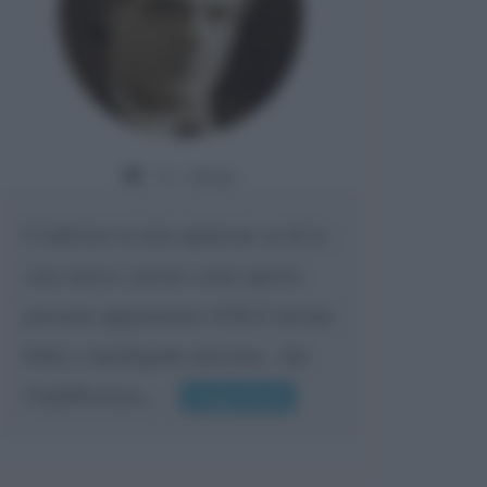
Da:
Giusy
Confermo la mia opinione su di te,
cara amica: parole come queste
possono appartenere SOLO ad una
bella e intelligente persona.. che
l'indifferenza,...
Leggi di più