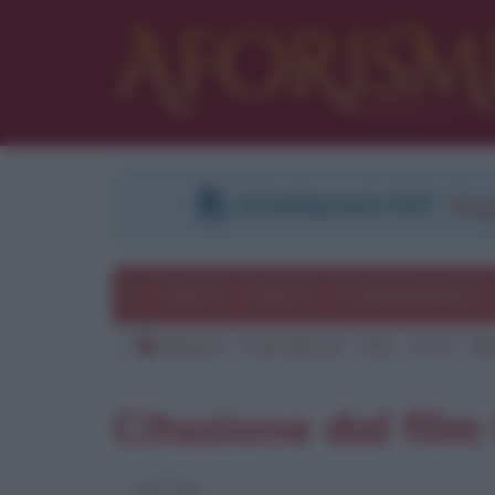
DOWNLOAD PDF
:
Regi
Temi
Frasi
Le frasi più lette
Aforismi
Frasi famose
Film
2013
Br
Citazione dal film