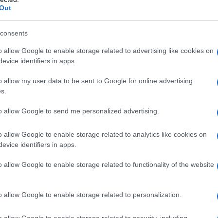
Out
s, informa il Sindaco Nicholas Hostetler
satorie, ma Hostetler le nasconde:
consents
a difesa, ma deve comunque lasciare la
o allow Google to enable storage related to advertising like cookies on
evice identifiers in apps.
o allow my user data to be sent to Google for online advertising
s.
a fidanzata Natalie Barrow. Fa il
to allow Google to send me personalized advertising.
o allow Google to enable storage related to analytics like cookies on
evice identifiers in apps.
o allow Google to enable storage related to functionality of the website
o allow Google to enable storage related to personalization.
ITÀ CELEBRI CORRELATE AL FILM
o allow Google to enable storage related to security, including