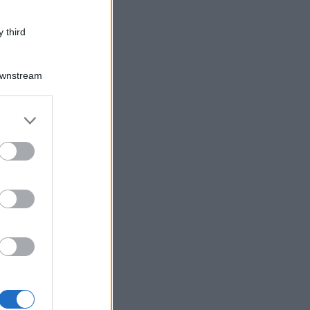
 third
Downstream
er and store
to grant or
ed purposes