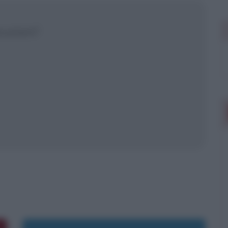
cuzioni?
b
blico anche
frasi
e
pen
sieri su
Insta
gram.
Seg
 mostrare più