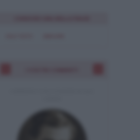
CONDIVIDI UNA BELLA FRASE
ui
mi
SOLO TESTO
IMMAGINE
Chiudi
I VOSTRI COMMENTI
COMMENTO A UNA CITAZIONE DI JACK
LONDON