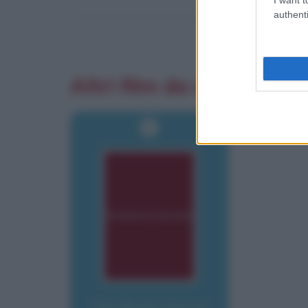
authenti
Altri film da cui sono tra
The Rocky Horror