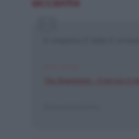
accanto
[X] Non
E' simpatica. E' bella. E' un'ass
DAL FILM
The Roommate - Il terrore ti 
[Frase promozionale]