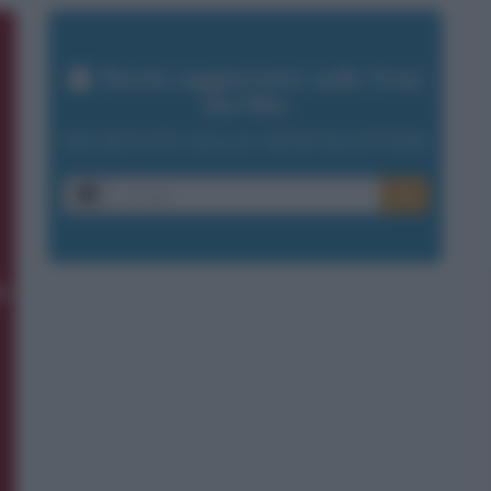
Resta aggiornato sulle frasi
dei film
ISCRIVITI ALLA NEWSLETTER
E-mail
OK