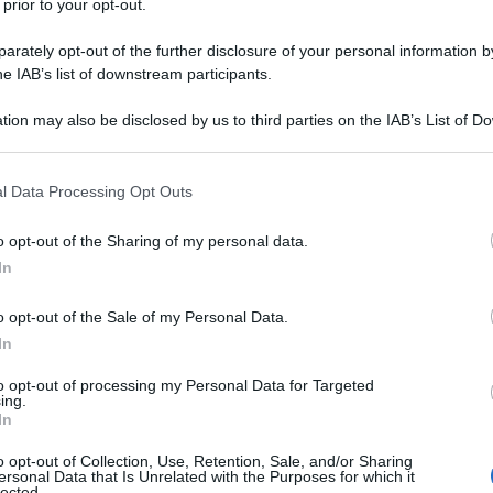
 prior to your opt-out.
curiosità tratte dal film
The Roommate - Il
rately opt-out of the further disclosure of your personal information by
he IAB’s list of downstream participants.
tion may also be disclosed by us to third parties on the IAB’s List of 
 that may further disclose it to other third parties.
 dorme accanto
Trama e dati sul film
 that this website/app uses one or more Google services and may gath
hristiansen
l Data Processing Opt Outs
including but not limited to your visit or usage behaviour. You may click 
 to Google and its third-party tags to use your data for below specifi
to su Amazon
o opt-out of the Sharing of my personal data.
ogle consent section.
In
o opt-out of the Sale of my Personal Data.
In
to opt-out of processing my Personal Data for Targeted
ing.
In
o opt-out of Collection, Use, Retention, Sale, and/or Sharing
ersonal Data that Is Unrelated with the Purposes for which it
lected.