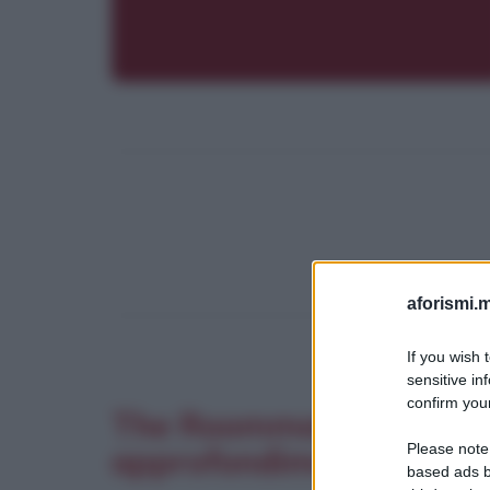
aforismi.m
If you wish 
sensitive in
confirm your
The Roommate - Il terro
Please note
approfondimenti
based ads b