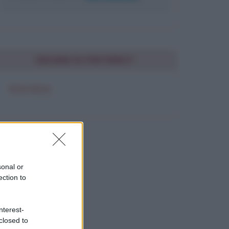
SEGUIMI SU PINTEREST
FRASI BELLE
sonal or
ection to
nterest-
closed to