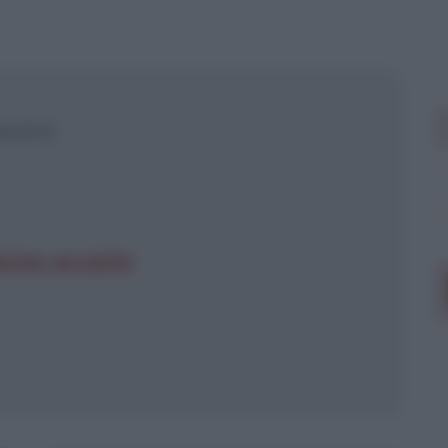
 mostrare più
assina.
dorme accanto