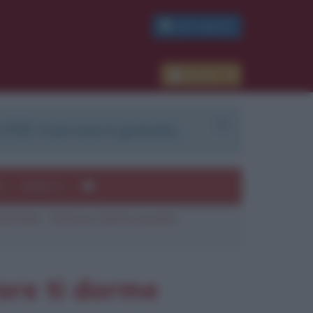
PDF GRATIS
Accedi
 PDF. Il servizio è gratuito.
e
Autori
oommate - Il terrore ti dorme accanto
ui
mi
ore ti dorme