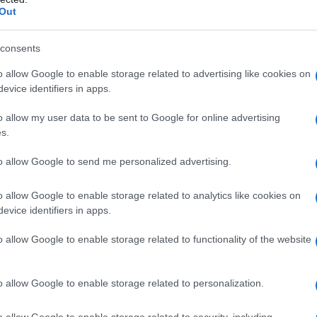
ne assegnata come compagna di stanza
Out
 gentile e simpatica, con cui stringe
consents
peggiorare quando Rebecca comincia a
o allow Google to enable storage related to advertising like cookies on
evice identifiers in apps.
tettiva nei confronti dell'amica,
cidere le persone a lei vicine.
o allow my user data to be sent to Google for online advertising
s.
to allow Google to send me personalized advertising.
o mentale di Rebecca, affetta da
a e si trasferisce con il suo nuovo ragazzo
o allow Google to enable storage related to analytics like cookies on
evice identifiers in apps.
o allow Google to enable storage related to functionality of the website
o allow Google to enable storage related to personalization.
o allow Google to enable storage related to security, including