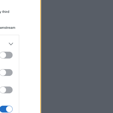
 third
Downstream
er and store
to grant or
ed purposes