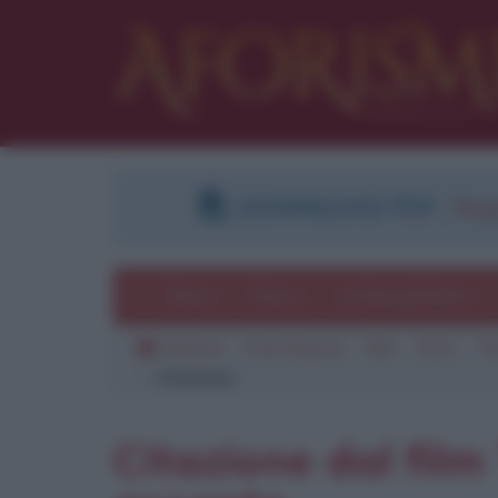
DOWNLOAD PDF
:
Regi
Temi
Frasi
Le frasi più lette
Aforismi
Frasi famose
Film
2011
Th
Citazione
Pu
Citazione dal fil