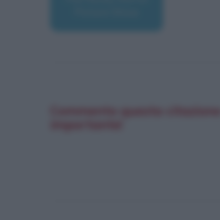
Picture Show
Commenta questa citazione d
importante!