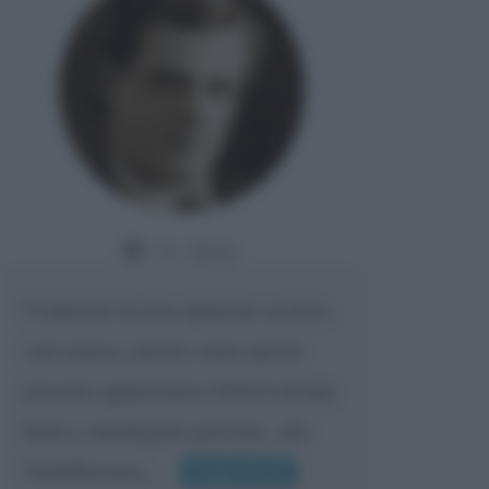
Da:
Giusy
Confermo la mia opinione su di te,
cara amica: parole come queste
possono appartenere SOLO ad una
bella e intelligente persona.. che
l'indifferenza,...
Leggi di più