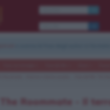
Ti piacciono le frasi dei
film?
Ricevine una ogni
settimana.
strati
e scarica le frasi degli autori in formato
I S C R I V I T I
E-mail
OK
Frasi con immagini
Frasi dei film
Storie
Poesi
e Roommate - Il terrore ti dorme accanto
Frasi del film The R
b
blico anche
frasi
e
pen
sieri su
Insta
gram.
Seg
m The Roommate - Il terr