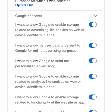
Purposes for which it was collected.
Poesie
Opted Out
Proverbi
Incipit letterari
Google consents
Storie con morale
I want to allow Google to enable storage
FILM
related to advertising like cookies on web or
device identifiers in apps.
Frasi dei film
Frase film della settimana
I want to allow my user data to be sent to
Frasi film più lette
Google for online advertising purposes.
Incipit dei film
Elenco registi
I want to allow Google to send me
Film più cercati
personalized advertising.
Frasi sul cinema
I want to allow Google to enable storage
SERVIZI
related to analytics like cookies on web or
Mappa del sito
device identifiers in apps.
Privacy Policy
Cookie Policy
I want to allow Google to enable storage
Frasi suddivise per tema
related to functionality of the website or app.
Foto con frasi belle