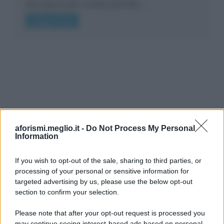
uno passa per scemo perché...
Leggi di più
aforismi.meglio.it -
Do Not Process My Personal
Information
If you wish to opt-out of the sale, sharing to third parties, or
processing of your personal or sensitive information for
Ricevi LE FRASI PIÙ BELLE via e-mail
targeted advertising by us, please use the below opt-out
section to confirm your selection.
E-mail
OK
Please note that after your opt-out request is processed you
may continue seeing interest-based ads based on personal