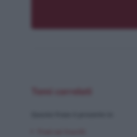
Temi correlati
Questa frase è presente in
:
Frasi sui trucchi