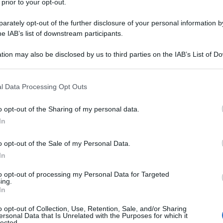
 prior to your opt-out.
 fianco, e io molto più sicuro. Stiamo
rately opt-out of the further disclosure of your personal information by
ai vista: mille navi.
he IAB’s list of downstream participants.
tion may also be disclosed by us to third parties on the IAB’s List of 
 that may further disclose it to other third parties.
l grande guerriero che si dice?
 that this website/app uses one or more Google services and may gath
l Data Processing Opt Outs
including but not limited to your visit or usage behaviour. You may click 
 to Google and its third-party tags to use your data for below specifi
o opt-out of the Sharing of my personal data.
ogle consent section.
In
ni.
[Rivolgendosi ad Achille]
Qualcuno
o opt-out of the Sale of my Personal Data.
i i greci! Spero che tu sarai comunque
In
za tuo cugino. Ci serve un braccio
to opt-out of processing my Personal Data for Targeted
ing.
In
o opt-out of Collection, Use, Retention, Sale, and/or Sharing
ersonal Data that Is Unrelated with the Purposes for which it
lected.