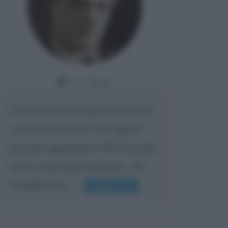
Da:
Giusy
Confermo la mia opinione su di te,
cara amica: parole come queste
possono appartenere SOLO ad una
bella e intelligente persona.. che
l'indifferenza,...
Leggi di più