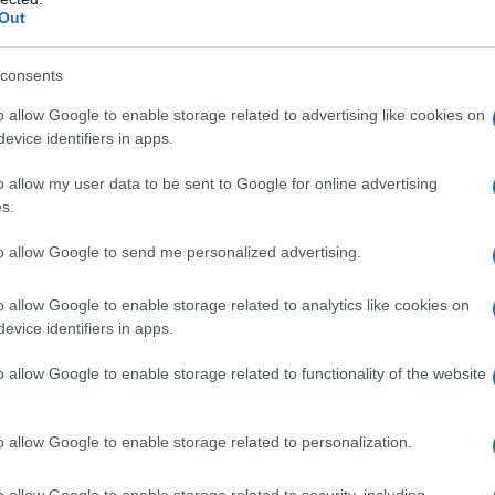
Out
rucchi con me, ma non con mio cugino.
consents
o allow Google to enable storage related to advertising like cookies on
 miei trucchi. Ognuno usa i doni che gli
evice identifiers in apps.
r Troia fra tre giorni. Questa guerra
o allow my user data to be sent to Google for online advertising
s.
li eroi che la combatteranno.
to allow Google to send me personalized advertising.
o allow Google to enable storage related to analytics like cookies on
evice identifiers in apps.
o allow Google to enable storage related to functionality of the website
o allow Google to enable storage related to personalization.
o allow Google to enable storage related to security, including