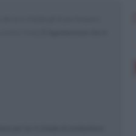
 mostrare più
 da lui a chiedergli di partecipare
 contro Troia]
È Agamennone che ti
ere per lui, ti chiedo di combattere