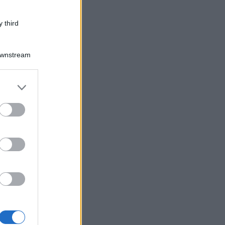
 third
Downstream
er and store
to grant or
ed purposes