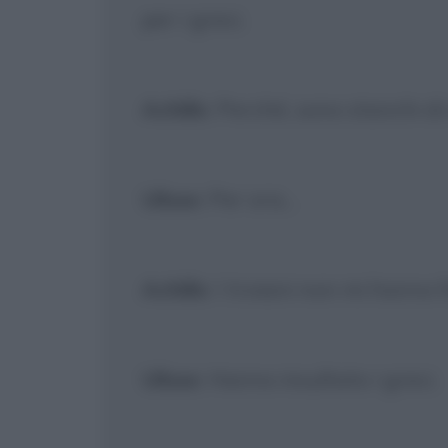
per i greci.
Achille
: Perché, sono stanchi di
Ulisse
: Per ora...
Achille
: I troiani non mi hanno f
Ulisse
: Hanno insultato i greci.