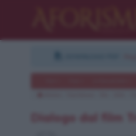
DOWNLOAD PDF
:
Regi
Temi
Frasi
Le frasi più lette
Aforismi
Frasi famose
Film
2004
Tr
Pu
Dialogo dal film T