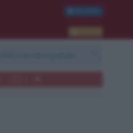
PDF GRATIS
Accedi
 PDF. Il servizio è gratuito.
e
Autori
ui
mi