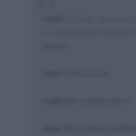
[X] Non
Achille
:
[Ad Ulisse, che è andato
con l'esercito greco alla guerra
manda?
Ulisse
: Ti devo parlare.
Achille
: Non combatto per lui.
Ulisse
: Non ti chiedo di combatt