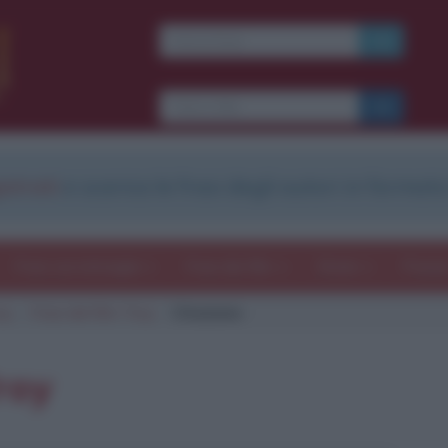
Ti piacciono le frasi dei
film?
Ricevine una ogni
settimana.
strati
e scarica le frasi degli autori in formato
I S C R I V I T I
E-mail
OK
Frasi con immagini
Frasi dei film
Storie
Poesi
oy
Frasi del film Troy
Citazione
b
blico anche
frasi
e
pen
sieri su
Insta
gram.
Seg
roy