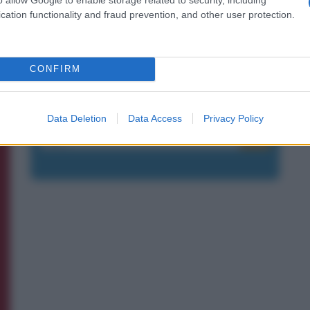
cation functionality and fraud prevention, and other user protection.
Resta aggiornato sulle frasi
CONFIRM
dei film
ISCRIVITI ALLA NEWSLETTER
Data Deletion
Data Access
Privacy Policy
E-mail
OK