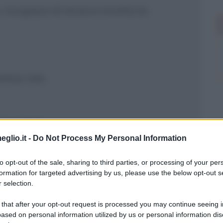
 incapace di tenersi stretta la
amico mio.
 ha onore.
eglio.it -
Do Not Process My Personal Information
to opt-out of the sale, sharing to third parties, or processing of your per
onore e Agamennone si batta per il
formation for targeted advertising by us, please use the below opt-out s
 selection.
e quale dei due glorificare!
 that after your opt-out request is processed you may continue seeing i
ti per me! Mia moglie sarà molto
ased on personal information utilized by us or personal information dis