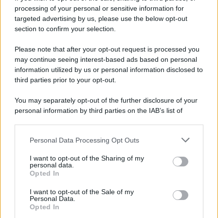
processing of your personal or sensitive information for
Ricevi LE FRASI PIÙ BELLE via e-mail
targeted advertising by us, please use the below opt-out
section to confirm your selection.
E-mail
OK
Please note that after your opt-out request is processed you
may continue seeing interest-based ads based on personal
information utilized by us or personal information disclosed to
third parties prior to your opt-out.
You may separately opt-out of the further disclosure of your
personal information by third parties on the IAB’s list of
downstream participants.
Personal Data Processing Opt Outs
This information may also be disclosed by us to third parties
on the IAB’s List of Downstream Participants that may further
I want to opt-out of the Sharing of my
disclose it to other third parties.
personal data.
Opted In
Please note that this website/app uses one or more Google
services and may gather and store information including but
I want to opt-out of the Sale of my
Personal Data.
not limited to your visit or usage behaviour. You may click to
Opted In
grant or deny consent to Google and its third-party tags to