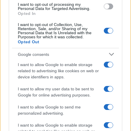
use your data for below specified purposes in below Google
I want to opt-out of processing my
consent section.
Personal Data for Targeted Advertising.
FRASI
Opted In
Frase del giorno
I want to opt-out of Collection, Use,
Frasi celebri
Retention, Sale, and/or Sharing of my
Personal Data that Is Unrelated with the
Frasi da condividere
Purposes for which it was collected.
Poesie
Opted Out
Proverbi
Incipit letterari
Google consents
Storie con morale
I want to allow Google to enable storage
FILM
related to advertising like cookies on web or
device identifiers in apps.
Frasi dei film
Frase film della settimana
I want to allow my user data to be sent to
Frasi film più lette
Google for online advertising purposes.
Incipit dei film
Elenco registi
I want to allow Google to send me
Film più cercati
personalized advertising.
Frasi sul cinema
I want to allow Google to enable storage
SERVIZI