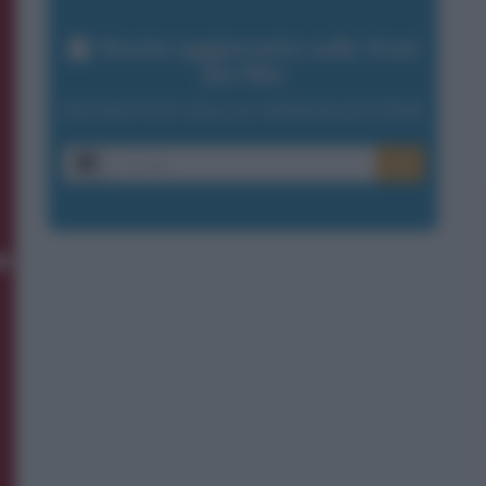
Resta aggiornato sulle frasi
dei film
ISCRIVITI ALLA NEWSLETTER
E-mail
OK