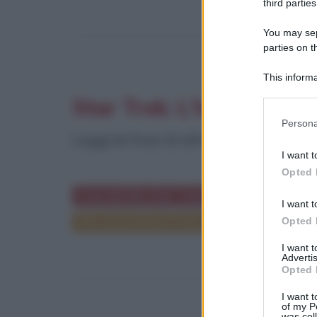
third parties
You may sepa
parties on t
This informa
Participants
Star Trek: L'insurrezio
Please note
Persona
information 
Leggi le frasi di altri personaggi ol
deny consent
I want t
in below Go
Opted 
Frasi del film Star Trek: L'insurrezione
Tra
I want t
Film di Jonathan Frakes
Star Trek: L'ins
Opted 
I want 
Advertis
Opted 
I want t
of my P
was col