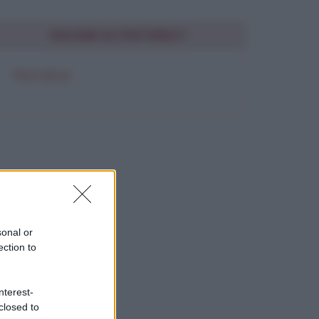
SEGUIMI SU PINTEREST
FRASI BELLE
sonal or
ection to
nterest-
closed to