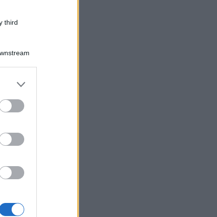
 third
Downstream
er and store
to grant or
ed purposes