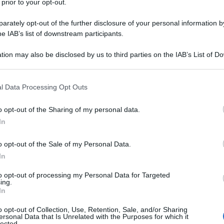
 prior to your opt-out.
rately opt-out of the further disclosure of your personal information by
he IAB’s list of downstream participants.
tion may also be disclosed by us to third parties on the IAB’s List of 
 that may further disclose it to other third parties.
ne: approfondimenti
 that this website/app uses one or more Google services and may gath
l Data Processing Opt Outs
including but not limited to your visit or usage behaviour. You may click 
tre a
Worf
e scopri di più sul film:
 to Google and its third-party tags to use your data for below specifi
o opt-out of the Sharing of my personal data.
ogle consent section.
In
ma e dati sul film
Locandina e poster
o opt-out of the Sale of my Personal Data.
urrezione su Amazon
In
to opt-out of processing my Personal Data for Targeted
ing.
In
o opt-out of Collection, Use, Retention, Sale, and/or Sharing
ersonal Data that Is Unrelated with the Purposes for which it
lected.