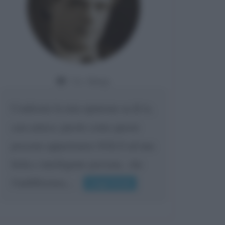
Da:
Giusy
Confermo la mia opinione su di te,
cara amica: parole come queste
possono appartenere SOLO ad una
bella e intelligente persona.. che
l'indifferenza,...
Leggi di più