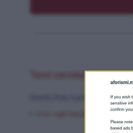
Temi correlati
aforismi.m
Questa frase è presente in
:
If you wish 
sensitive in
confirm your
Frasi sugli impulsi
Please note
based ads b