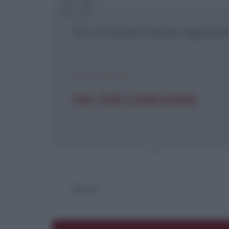
Sto provando impulsi aggressivi
DAL FILM
Star Trek: L'insurrezione
Worf