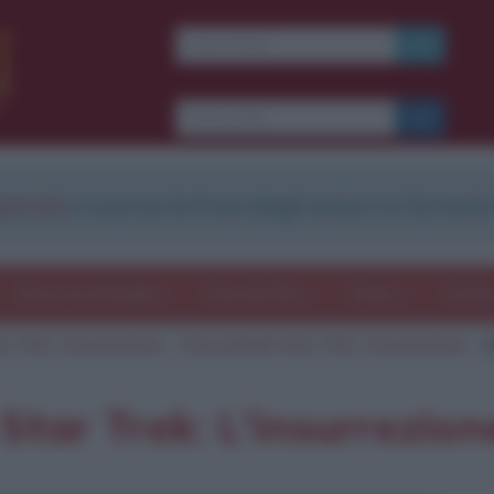
strati
e scarica le frasi degli autori in formato
Frasi con immagini
Frasi dei film
Storie
Poesi
r Trek: L'insurrezione
Frasi del film Star Trek: L'insurrezione
C
 Star Trek: L'insurrezio