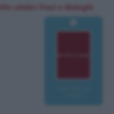
tte celebri frasi e dialoghi
Star Trek: La
nemesi