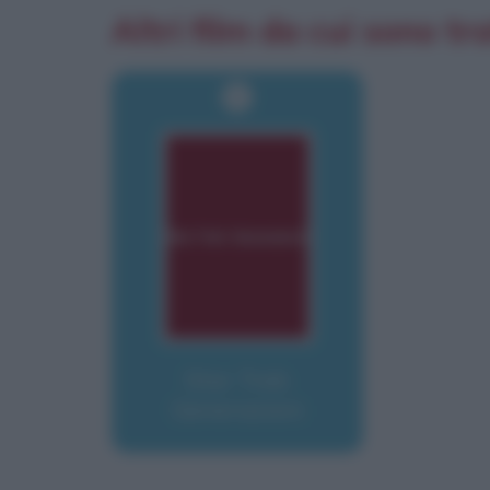
Altri film da cui sono tra
Star Trek:
Generazioni