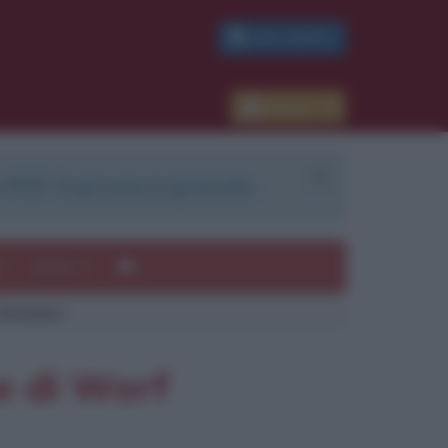
PDF GRATIS
Accedi
 PDF. Il servizio è gratuito.
e
Autori
itazione
ne di Worf