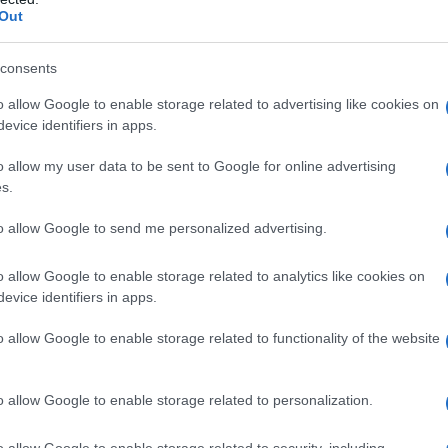
Out
consents
o allow Google to enable storage related to advertising like cookies on
nell'orbita del pianeta Ba'Ku, dove deve
evice identifiers in apps.
enza causata dallo strano
o allow my user data to be sent to Google for online advertising
s.
ndante Data, che compromette la
to allow Google to send me personalized advertising.
ta che era in corso sul pianeta da parte
Il popolo dei Ba'Ku e il pianeta stesso
o allow Google to enable storage related to analytics like cookies on
evice identifiers in apps.
ordinario segreto: un particolare genere
o allow Google to enable storage related to functionality of the website
 il DNA ad una continua
nturieri e sognatori...
Leggi di più
o allow Google to enable storage related to personalization.
o allow Google to enable storage related to security, including