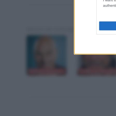
authenti
FRASI DI ATTORI O PERSONAL
Patrick Stewart
F. Murray Abrah