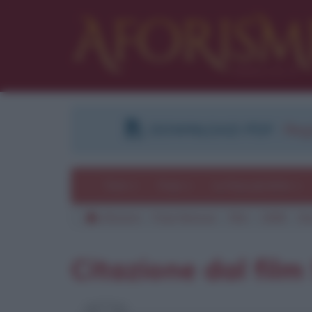
DOWNLOAD PDF
:
Regi
Temi
Frasi
Le frasi più lette
Aforismi
Frasi famose
Film
1998
Sta
Citazione dal film