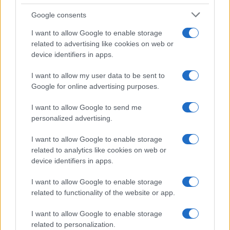
Proverbi
Incipit letterari
Google consents
Storie con morale
I want to allow Google to enable storage
FILM
related to advertising like cookies on web or
device identifiers in apps.
Frasi dei film
Frase film della settimana
I want to allow my user data to be sent to
Frasi film più lette
Google for online advertising purposes.
Incipit dei film
Elenco registi
I want to allow Google to send me
Film più cercati
personalized advertising.
Frasi sul cinema
I want to allow Google to enable storage
SERVIZI
related to analytics like cookies on web or
Mappa del sito
device identifiers in apps.
Privacy Policy
Cookie Policy
I want to allow Google to enable storage
Frasi suddivise per tema
related to functionality of the website or app.
Foto con frasi belle
I want to allow Google to enable storage
Indice degli autori
related to personalization.