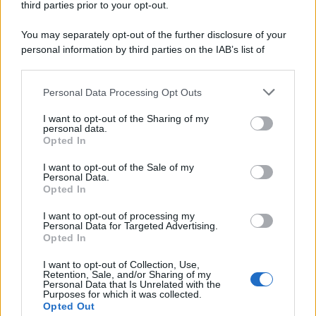
third parties prior to your opt-out.
You may separately opt-out of the further disclosure of your
personal information by third parties on the IAB’s list of
downstream participants.
Personal Data Processing Opt Outs
This information may also be disclosed by us to third parties
on the IAB’s List of Downstream Participants that may further
I want to opt-out of the Sharing of my
disclose it to other third parties.
personal data.
Opted In
Please note that this website/app uses one or more Google
services and may gather and store information including but
I want to opt-out of the Sale of my
Personal Data.
not limited to your visit or usage behaviour. You may click to
Opted In
grant or deny consent to Google and its third-party tags to
use your data for below specified purposes in below Google
I want to opt-out of processing my
consent section.
Personal Data for Targeted Advertising.
FRASI
Opted In
Frase del giorno
I want to opt-out of Collection, Use,
Frasi celebri
Retention, Sale, and/or Sharing of my
Personal Data that Is Unrelated with the
Frasi da condividere
Purposes for which it was collected.
Poesie
Opted Out