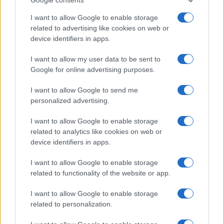
Storie con morale
I want to allow Google to enable storage
FILM
related to advertising like cookies on web or
device identifiers in apps.
Frasi dei film
Frase film della settimana
I want to allow my user data to be sent to
Frasi film più lette
Google for online advertising purposes.
Incipit dei film
Elenco registi
I want to allow Google to send me
Film più cercati
personalized advertising.
Frasi sul cinema
I want to allow Google to enable storage
SERVIZI
related to analytics like cookies on web or
Mappa del sito
device identifiers in apps.
Privacy Policy
Cookie Policy
I want to allow Google to enable storage
Frasi suddivise per tema
related to functionality of the website or app.
Foto con frasi belle
I want to allow Google to enable storage
Indice degli autori
related to personalization.