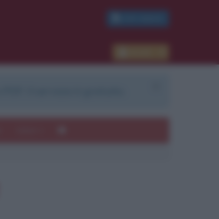
PDF GRATIS
Accedi
 PDF. Il servizio è gratuito.
e
Autori
ui
mi