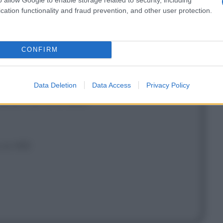
cation functionality and fraud prevention, and other user protection.
CONFIRM
gli occhiali!
Data Deletion
Data Access
Privacy Policy
anno che te lo dico!
 in HD!