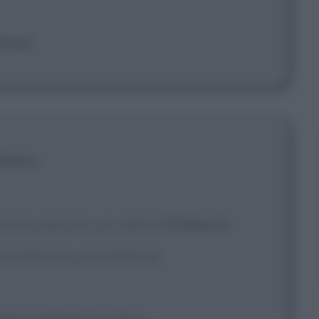
tina!
liamo.
i una casa con un calcio]
Polizia di
a sull'uomo che abita lì]