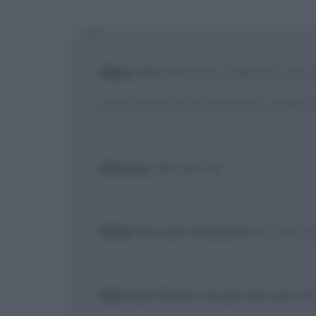
[X] Non
Mike
: Ehi!
[Riferito a Marcus che
la portiera la fa sbattere contro l
Marcus
: Oh Ca**o!
Mike
: Ma dai! Andiamo!
[A Marcu
Marcus
: Basta che gli dai una riv