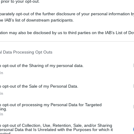
e lo fa cadere]
 prior to your opt-out.
rately opt-out of the further disclosure of your personal information by
he IAB’s list of downstream participants.
ell'anima?
[A Marcus mentre si guarda
tion may also be disclosed by us to third parties on the IAB’s List of 
 that may further disclose it to other third parties.
 that this website/app uses one or more Google services and may gath
l Data Processing Opt Outs
including but not limited to your visit or usage behaviour. You may click 
 to Google and its third-party tags to use your data for below specifi
o opt-out of the Sharing of my personal data.
ogle consent section.
In
o opt-out of the Sale of my Personal Data.
In
to opt-out of processing my Personal Data for Targeted
ing.
In
o opt-out of Collection, Use, Retention, Sale, and/or Sharing
ersonal Data that Is Unrelated with the Purposes for which it
lected.