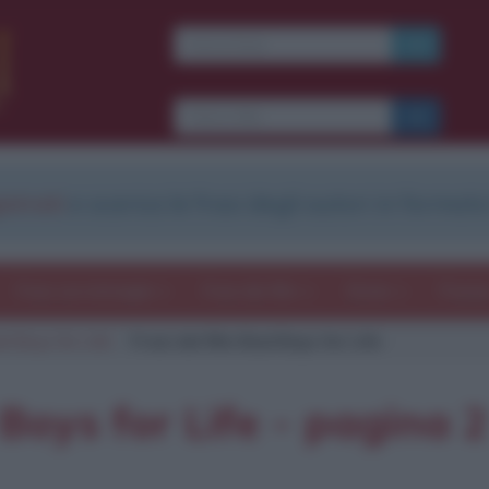
Ti piacciono le frasi dei
film?
Ricevine una ogni
settimana.
strati
e scarica le frasi degli autori in formato
I S C R I V I T I
E-mail
OK
Frasi con immagini
Frasi dei film
Storie
Poesi
d Boys for Life
Frasi del film Bad Boys for Life
b
blico anche
frasi
e
pen
sieri su
Insta
gram.
Seg
 Boys for Life - pagina 2