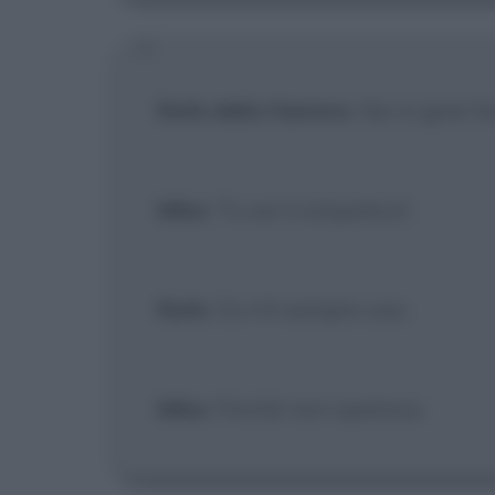
Rafe della Hammo
: Sei in gran 
Mike
: Tu sei il simpatico!
Rafe
: Ce n'é sempre uno.
Mike
: Finché non sparisce.