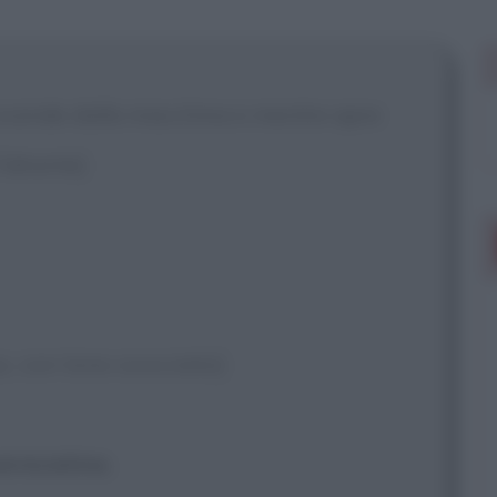
 mostrare più
 scende dalla macchina e mentre apre
'idrante]
s, con tono scocciato]
erniciatina.