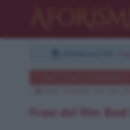
DOWNLOAD PDF
:
Regi
Temi
Frasi
Le frasi più lette
Aforismi
Frasi famose
Film
2020
Ba
Pu
Frasi del film Bad