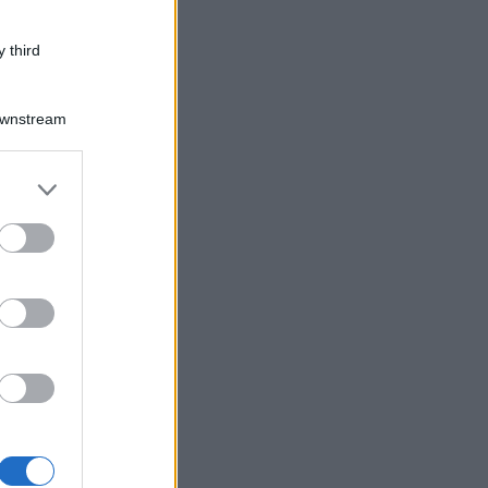
 third
Downstream
er and store
to grant or
ed purposes