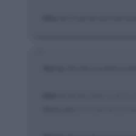
Mike
: No! Tu gli dai una rivernicia
Marcus
: Ricorda, bussiamo e par
Mike
: Sì, toc toc.
[Apre la porta d
Miami, giù!
[Con la pistola puntat