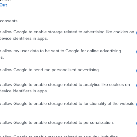
Out
consents
o allow Google to enable storage related to advertising like cookies on
evice identifiers in apps.
o allow my user data to be sent to Google for online advertising
s.
 gente sul bus]
to allow Google to send me personalized advertising.
o allow Google to enable storage related to analytics like cookies on
evice identifiers in apps.
ssere riuscito a schivare il bus]
o allow Google to enable storage related to functionality of the website
 ca**o di ottovolante!
[Terrorizzato]
o allow Google to enable storage related to personalization.
o allow Google to enable storage related to security, including