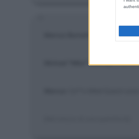
authenti
Marcus Burnett
: Avevi ragione su
Michael "Mike" Lowrey
: È da un 
Marcus
: Ca**o Mike! Questi sono
[Nel mezzo di una sparatoria]