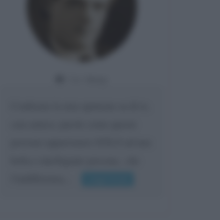
Da:
Giusy
Confermo la mia opinione su di te,
cara amica: parole come queste
possono appartenere SOLO ad una
bella e intelligente persona.. che
l'indifferenza,...
Leggi di più