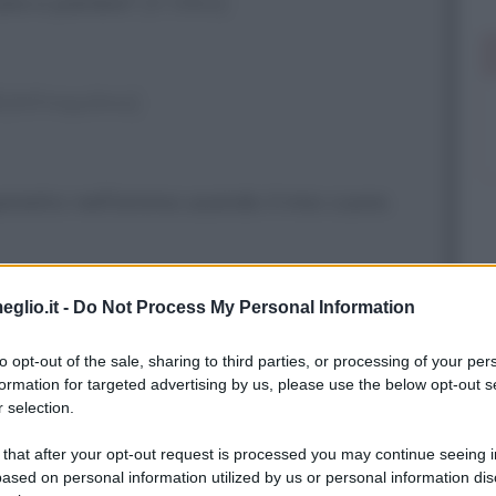
re e parlare?
[A Mike]
!
[All'inquilino]
penetro nell'anima usando il mio cuore.
tranito]
eglio.it -
Do Not Process My Personal Information
to opt-out of the sale, sharing to third parties, or processing of your per
formation for targeted advertising by us, please use the below opt-out s
e]
Signore, capisco che è spaventato,
 selection.
rrotto da un gancio sinistro dell'uomo
 that after your opt-out request is processed you may continue seeing i
ased on personal information utilized by us or personal information dis