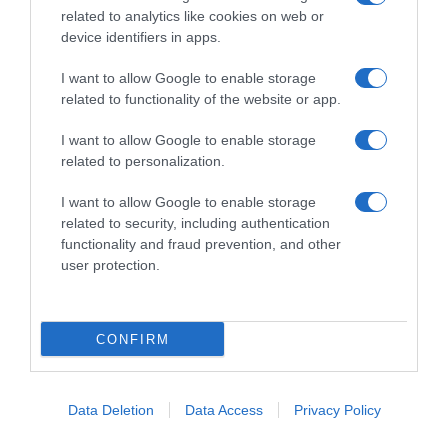
related to analytics like cookies on web or
de monnezza! È la città più zozza
device identifiers in apps.
I want to allow Google to enable storage
d'Europa! E gli starnieri dicono che
related to functionality of the website or app.
fa schifo... ma più schifo fanno quelli
I want to allow Google to enable storage
related to personalization.
del Comune, che so solo capaci de
I want to allow Google to enable storage
farse elegge...
related to security, including authentication
functionality and fraud prevention, and other
user protection.
Giudice
: Nardi! Basta!
CONFIRM
Oreste
: ... per ave' il potere...
Data Deletion
Data Access
Privacy Policy