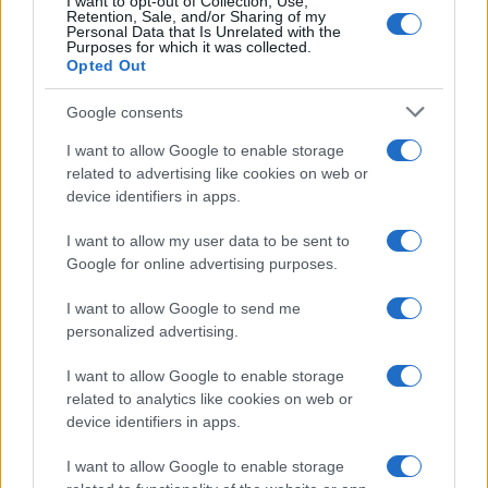
I want to opt-out of Collection, Use,
Frasi celebri
Retention, Sale, and/or Sharing of my
Personal Data that Is Unrelated with the
Frasi da condividere
Purposes for which it was collected.
Poesie
Opted Out
Proverbi
Incipit letterari
Google consents
Storie con morale
I want to allow Google to enable storage
FILM
related to advertising like cookies on web or
device identifiers in apps.
Frasi dei film
Frase film della settimana
I want to allow my user data to be sent to
Frasi film più lette
Google for online advertising purposes.
Incipit dei film
Elenco registi
I want to allow Google to send me
Film più cercati
personalized advertising.
Frasi sul cinema
I want to allow Google to enable storage
SERVIZI
related to analytics like cookies on web or
Mappa del sito
device identifiers in apps.
Privacy Policy
Cookie Policy
I want to allow Google to enable storage
Frasi suddivise per tema